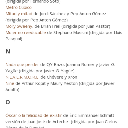
(dirigida por Fernando Soto)
Metro Cúbico
Mitad y mitad
de Jordi Sànchez y Pep Anton Gómez
(dirigida por Pep Anton Gómez)
Molly Sweeny
, de Brian Friel (dirigida por Juan Pastor)
Mujer no reeducable
de Stephano Massini (dirigida por Lluís
Pasqual)
N
Nada que perder
de QY Bazo, Juanma Romer y Javier G.
Yagüe (dirigida por Javier G. Yagüe)
N.E.V.E.R.M.O.R.E.
de Chévere y Xron
Nine
de Arthur Kopit y Maury Yeston (dirigida por Javier
Adolfo)
O
Óscar o la felicidad de existir
de Éric-Emmanuel Schmitt -
versión de Juan José de Arteche- (dirigida por Juan Carlos
Pérez de la Fuente)