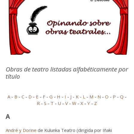
Obras de teatro listadas alfabéticamente por
título
A
-
B
-
C
-
D
-
E
-
F
-
G
-
H
-
I
-
J
-
K
-
L
-
M
-
N
-
O
-
P
-
Q
-
R
-
S
-
T
-
U
-
V
-
W
-
X
-
Y
-
Z
A
André y Dorine
de Kulunka Teatro (dirigida por Iñaki