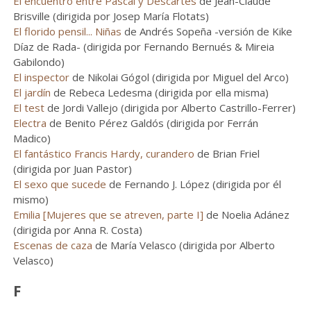
El encuentro entre Pascal y Descartes
de Jean-Claude
Brisville (dirigida por Josep María Flotats)
El florido pensil... Niñas
de Andrés Sopeña -versión de Kike
Díaz de Rada- (dirigida por Fernando Bernués & Mireia
Gabilondo)
El inspector
de Nikolai Gógol (dirigida por Miguel del Arco)
El jardín
de Rebeca Ledesma (dirigida por ella misma)
El test
de Jordi Vallejo (dirigida por Alberto Castrillo-Ferrer)
Electra
de Benito Pérez Galdós (dirigida por Ferrán
Madico)
El fantástico Francis Hardy, curandero
de Brian Friel
(dirigida por Juan Pastor)
El sexo que sucede
de Fernando J. López (dirigida por él
mismo)
Emilia [Mujeres que se atreven, parte I]
de Noelia Adánez
(dirigida por Anna R. Costa)
Escenas de caza
de María Velasco (dirigida por Alberto
Velasco)
F