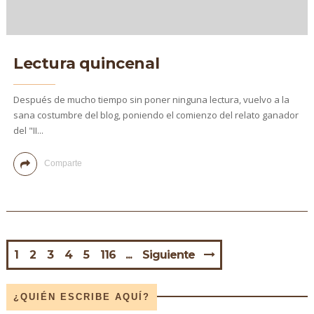
Lectura quincenal
Después de mucho tiempo sin poner ninguna lectura, vuelvo a la
sana costumbre del blog, poniendo el comienzo del relato ganador
del "II...
Comparte
1
2
3
4
5
116
Siguiente
¿QUIÉN ESCRIBE AQUÍ?