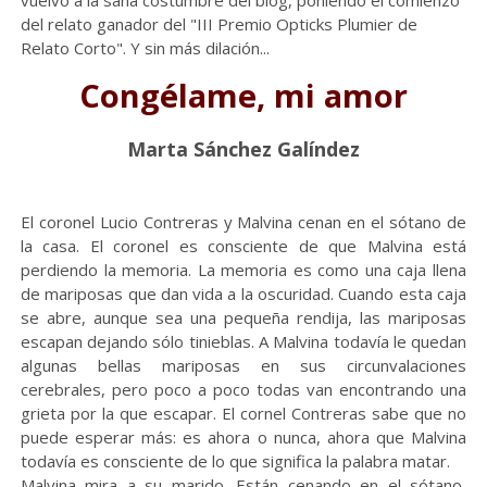
vuelvo a la sana costumbre del blog, poniendo el comienzo
del relato ganador del "III Premio Opticks Plumier de
Relato Corto". Y sin más dilación...
Congélame, mi amor
Marta Sánchez Galíndez
El coronel Lucio Contreras y Malvina cenan en el sótano de
la casa. El coronel es consciente de que Malvina está
perdiendo la memoria. La memoria es como una caja llena
de mariposas que dan vida a la oscuridad. Cuando esta caja
se abre, aunque sea una pequeña rendija, las mariposas
escapan dejando sólo tinieblas. A Malvina todavía le quedan
algunas bellas mariposas en sus circunvalaciones
cerebrales, pero poco a poco todas van encontrando una
grieta por la que escapar. El cornel Contreras sabe que no
puede esperar más: es ahora o nunca, ahora que Malvina
todavía es consciente de lo que significa la palabra matar.
Malvina mira a su marido. Están cenando en el sótano,