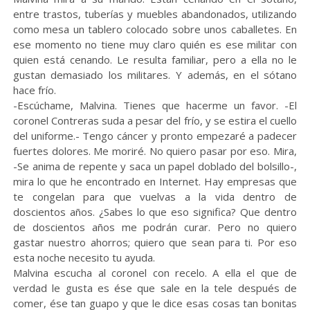
entre trastos, tuberías y muebles abandonados, utilizando
como mesa un tablero colocado sobre unos caballetes. En
ese momento no tiene muy claro quién es ese militar con
quien está cenando. Le resulta familiar, pero a ella no le
gustan demasiado los militares. Y además, en el sótano
hace frío.
-Escúchame, Malvina. Tienes que hacerme un favor. -El
coronel Contreras suda a pesar del frío, y se estira el cuello
del uniforme.- Tengo cáncer y pronto empezaré a padecer
fuertes dolores. Me moriré. No quiero pasar por eso. Mira,
-Se anima de repente y saca un papel doblado del bolsillo-,
mira lo que he encontrado en Internet. Hay empresas que
te congelan para que vuelvas a la vida dentro de
doscientos años. ¿Sabes lo que eso significa? Que dentro
de doscientos años me podrán curar. Pero no quiero
gastar nuestro ahorros; quiero que sean para ti. Por eso
esta noche necesito tu ayuda.
Malvina escucha al coronel con recelo. A ella el que de
verdad le gusta es ése que sale en la tele después de
comer, ése tan guapo y que le dice esas cosas tan bonitas