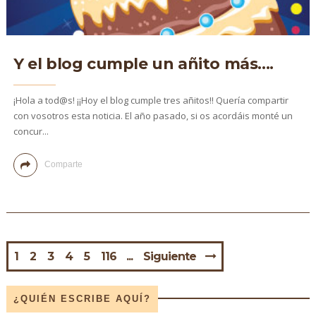
Y el blog cumple un añito más....
¡Hola a tod@s! ¡¡Hoy el blog cumple tres añitos!! Quería compartir
con vosotros esta noticia. El año pasado, si os acordáis monté un
concur...
Comparte
1
2
3
4
5
116
Siguiente
¿QUIÉN ESCRIBE AQUÍ?