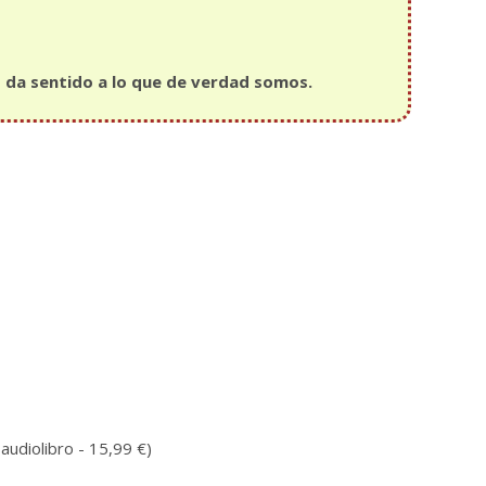
 da sentido a lo que de verdad somos.
audiolibro - 15,99 €)