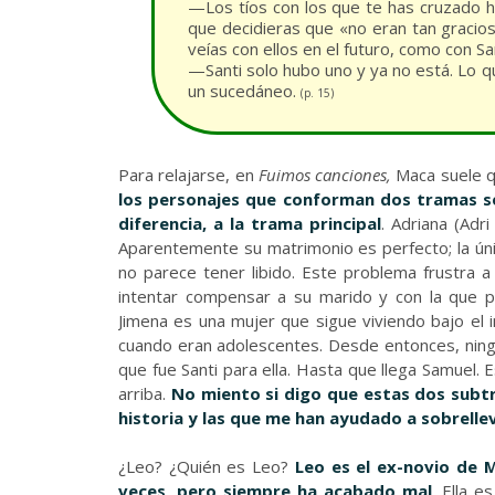
—Los tíos con los que te has cruzado
que decidieras que «no eran tan gracio
veías con ellos en el futuro, como con Sa
—Santi solo hubo uno y ya no está. Lo 
un sucedáneo.
(p. 15)
Para relajarse, en
Fuimos canciones,
Maca suele q
los personajes que conforman dos tramas s
diferencia, a la trama principal
. Adriana (Adr
Aparentemente su matrimonio es perfecto; la únic
no parece tener libido. Este problema frustra a
intentar compensar a su marido y con la que p
Jimena es una mujer que sigue viviendo bajo el i
cuando eran adolescentes. Desde entonces, ningú
que fue Santi para ella. Hasta que llega Samuel. 
arriba.
No miento si digo que estas dos subt
historia y las que me han ayudado a sobrelle
¿Leo? ¿Quién es Leo?
Leo es el ex-novio de M
veces, pero siempre ha acabado mal
. Ella e