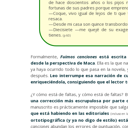
de hace doscientos años o los pijos 
fortunas de sus padres porque emprendie
—Coque, vivo igual de lejos de ti que 
resaca.
—Desde mi casa son quince transbordo
—Diecisiete —me quejé de su exagera
tienes.
(p 60)
Formalmente,
Fuimos canciones
está escrita
desde la perspectiva de Maca
. Ella es la que 
ya haya ocurrido todo lo que pasa en la novela,
después.
Leo interrumpe esa narración de cu
enriqueciéndola, consiguiendo que el lecto
¿Y cómo está de faltas, y cómo está de faltas? 
una corrección más escrupulosa por parte de
manuscrito es prácticamente imposible que sal
que está habiendo en las editoriales
(incluso en l
ortotipográfica (y ya no digo de estilo) e
canciones
abundan los errores de puntuación, co