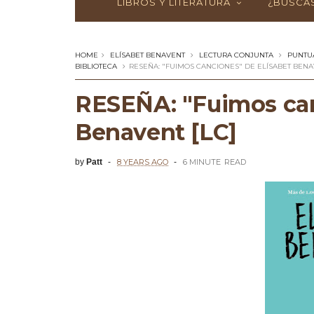
LIBROS Y LITERATURA
¿BUSCAS
HOME
ELÍSABET BENAVENT
LECTURA CONJUNTA
PUNTUA
BIBLIOTECA
RESEÑA: "FUIMOS CANCIONES" DE ELÍSABET BENAV
RESEÑA: "Fuimos can
Benavent [LC]
by
Patt
8 YEARS AGO
6 MINUTE
READ