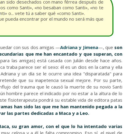
 han sido desechados con mano férrea después de
sos como Santi», «no besaban como Santi», «no te
nti» o... vete tú a saber qué «como Santi».
que pueda encontrar por el mundo no será más que
uedar con sus dos amigas —
Adriana y Jimena
—, que
son
ecundarias que me han encantado y que superan, con
i para las amigas) está casada con Julián desde hace años.
a traba parece ser el sexo: él es un dios en la cama y ella
 Adriana y un día se le ocurre una idea "disparatada" para
retende que su inapetencia sexual mejore. Por su parte,
nflujo del trauma que le causó la muerte de su novio Santi
n hombre parece el indicado por no estar a la altura de lo
Este fisioterapeuta pondrá su estable vida de editora patas
ramas han sido las que me han mantenido pegada a la
var las partes dedicadas a Maca y a Leo.
aca, su gran amor, con el que lo ha intentado varias
s muy celosa y a él le falta compromiso. Eso sí, el nivel de