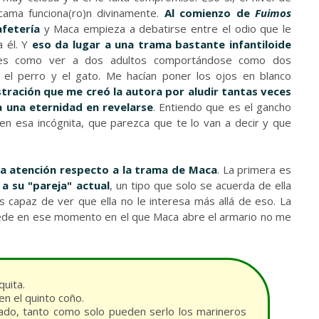
cama funciona(ro)n divinamente.
Al comienzo de
Fuimos
afetería
y Maca empieza a debatirse entre el odio que le
a él. Y
eso da lugar a una trama bastante infantiloide
es como ver a dos adultos comportándose como dos
l perro y el gato. Me hacían poner los ojos en blanco
stración que me creó la autora por aludir tantas veces
a una eternidad en revelarse
. Entiendo que es el gancho
 en esa incógnita, que parezca que te lo van a decir y que
la atención respecto a la trama de Maca
. La primera es
 a su "pareja" actual
, un tipo que solo se acuerda de ella
 capaz de ver que ella no le interesa más allá de eso. La
cede en ese momento en el que Maca abre el armario no me
uita.
en el quinto coño.
lado, tanto como solo pueden serlo los marineros