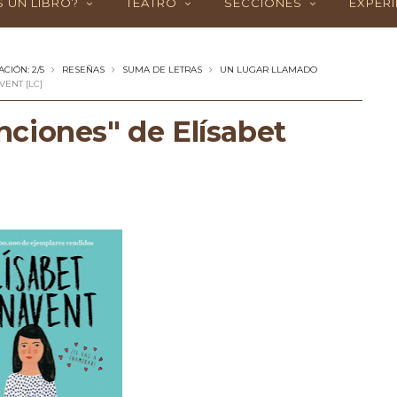
 UN LIBRO?
TEATRO
SECCIONES
EXPERI
CIÓN: 2/5
RESEÑAS
SUMA DE LETRAS
UN LUGAR LLAMADO
ENT [LC]
ciones" de Elísabet