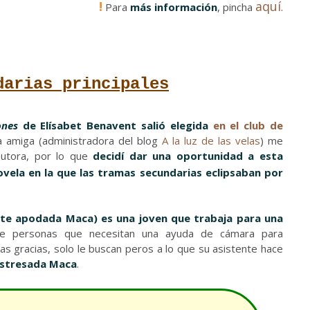
!
aquí
Para
más información
, pincha
.
darias principales
ones
de Elísabet Benavent salió elegida
en el club de
a amiga (administradora del blog
A la luz de las velas
) me
utora, por lo que
decidí dar una oportunidad a esta
ovela en la que las tramas secundarias eclipsaban por
te apodada Maca) es una joven que trabaja para una
e personas que necesitan una ayuda de cámara para
s gracias, solo le buscan peros a lo que su asistente hace
 estresada Maca
.