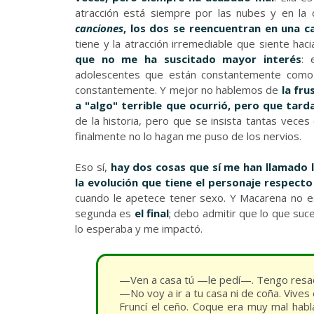
atracción está siempre por las nubes y en la 
canciones
, los dos se reencuentran en una c
tiene y la atracción irremediable que siente haci
que no me ha suscitado mayor interés
: 
adolescentes que están constantemente como e
constantemente. Y mejor no hablemos de
la fru
a "algo" terrible que ocurrió, pero que tard
de la historia, pero que se insista tantas veces
finalmente no lo hagan me puso de los nervios.
Eso sí,
hay dos cosas que sí me han llamado 
la evolución que tiene el personaje respecto
cuando le apetece tener sexo. Y Macarena no es
segunda es
el final
; debo admitir que lo que su
lo esperaba y me impactó.
—Ven a casa tú —le pedí—. Tengo resaq
—No voy a ir a tu casa ni de coña. Vives 
Fruncí el ceño. Coque era muy mal hab