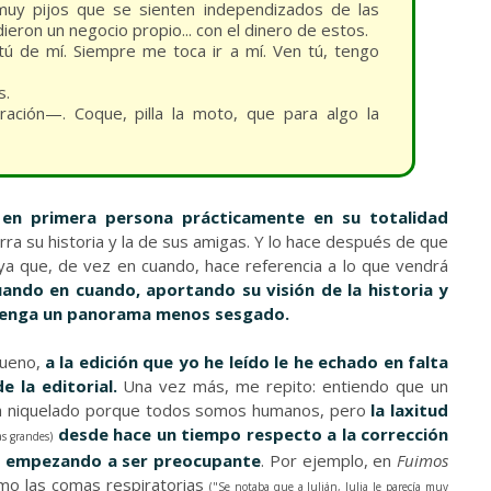
muy pijos que se sienten independizados de las
ron un negocio propio... con el dinero de estos.
tú de mí. Siempre me toca ir a mí. Ven tú, tengo
s.
ción—. Coque, pilla la moto, que para algo la
 en primera persona prácticamente en su totalidad
narra su historia y la de sus amigas. Y lo hace después de que
 ya que, de vez en cuando, hace referencia a lo que vendrá
ando en cuando, aportando su visión de la historia y
r tenga un panorama menos sesgado.
Bueno,
a la edición que yo he leído le he echado en falta
 la editorial.
Una vez más, me repito: entiendo que un
ga niquelado porque todos somos humanos, pero
la laxitud
desde hace un tiempo respecto a la corrección
as grandes)
stá empezando a ser preocupante
. Por ejemplo, en
Fuimos
mo las comas respiratorias
(
"Se notaba que a Julián, Julia le parecía muy