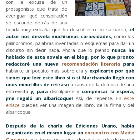
con la excusa de un
protagonista que trata de
averiguar qué conspiración
se esconde detrás de una
tienda muy extraña que ha descubierto en su barrio,
el
autor nos desvela muchísimas curiosidades
, como los
palíndromos, palabras inventadas o esquemas para dar un
discurso sin decir nada. Ahora que lo pienso
nunca he
hablado de esta novela en el blog, por lo que pronto
redactaré una nueva
recomendación literaria
para
hablarte un poquito más sobre ella y
explicarte por qué
tienes que leer este libro sí o sí
.
Marchamalo llegó con
unos minutillos de retraso
a causa de la demora de una
entrevista
y, para
disculparse y
compensar la espera,
¡me regaló un albaricoque!
Así, de repente. En
este
enlace
puedes ver una imagen del libro, de la firma y del
albaricoque.
Después de la charla de Ediciones Urano, había
organizado en el mismo lugar un
encuentro con Maite
Carranza
, una de mis escritoras de cabecera desde que leí