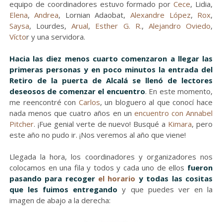
equipo de coordinadores estuvo formado por
Cece
, Lidia,
Elena
,
Andrea
, Lornian Adaobat,
Alexandre López
,
Rox
,
Saysa
, Lourdes,
Arual
,
Esther G. R.
,
Alejandro Oviedo
,
Vícto
r y una servidora.
Hacia las diez menos cuarto comenzaron a llegar las
primeras personas y en poco minutos la entrada del
Retiro de la puerta de Alcalá se llenó de lectores
deseosos de comenzar el encuentro
. En este momento,
me reencontré con
Carlos
, un bloguero al que conocí hace
nada menos que cuatro años en un
encuentro con Annabel
Pitcher
. ¡Fue genial verte de nuevo! Busqué a
Kimara
, pero
este año no pudo ir. ¡Nos veremos al año que viene!
Llegada la hora, los coordinadores y organizadores nos
colocamos en una fila y todos y cada uno de ellos
fueron
pasando para recoger
el horario
y todas las cositas
que les fuimos entregando
y que puedes ver en la
imagen de abajo a la derecha: