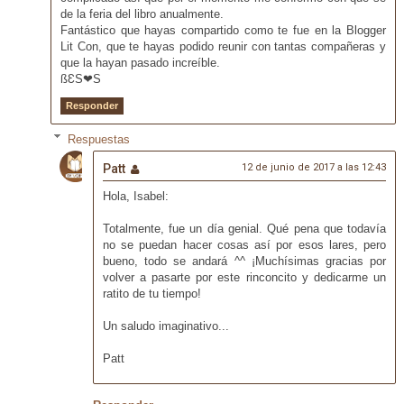
de la feria del libro anualmente.
Fantástico que hayas compartido como te fue en la Blogger
Lit Con, que te hayas podido reunir con tantas compañeras y
que la hayan pasado increíble.
ßƐS❤S
Responder
Respuestas
Patt
12 de junio de 2017 a las 12:43
Hola, Isabel:
Totalmente, fue un día genial. Qué pena que todavía
no se puedan hacer cosas así por esos lares, pero
bueno, todo se andará ^^ ¡Muchísimas gracias por
volver a pasarte por este rinconcito y dedicarme un
ratito de tu tiempo!
Un saludo imaginativo...
Patt