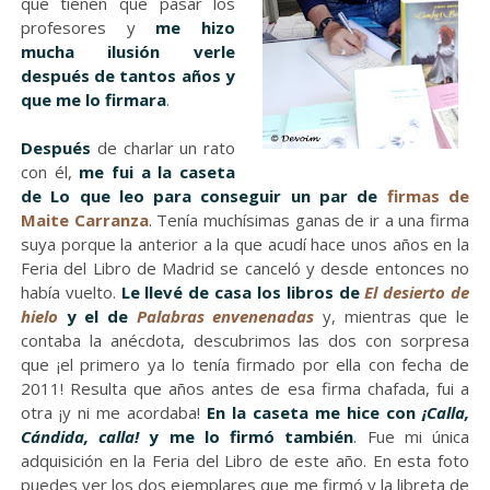
que tienen que pasar los
profesores y
me hizo
mucha ilusión verle
después de tantos años y
que me lo firmara
.
Después
de charlar un rato
con él,
me fui a la caseta
de Lo que leo para conseguir un par de
firmas de
Maite Carranza
. Tenía muchísimas ganas de ir a una firma
suya porque la anterior a la que acudí hace unos años en la
Feria del Libro de Madrid se canceló y desde entonces no
había vuelto.
Le llevé de casa los libros de
El desierto de
hielo
y el de
Palabras envenenadas
y, mientras que le
contaba la anécdota, descubrimos las dos con sorpresa
que ¡el primero ya lo tenía firmado por ella con fecha de
2011! Resulta que años antes de esa firma chafada, fui a
otra ¡y ni me acordaba!
En la caseta me hice con
¡Calla,
Cándida, calla!
y me lo firmó también
. Fue mi única
adquisición en la Feria del Libro de este año. En esta foto
puedes ver los dos ejemplares que me firmó y la libreta de