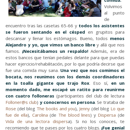
comida.
Volvimos
al punto
de
encuentro tras las casetas 65-66 y
todos los asistentes
se fueron sentando en el césped
en grupitos para
descansar y llenar los estómagos. Bueno, todos
menos
Alejandro y yo, que vimos un banco libre
y allá que nos
fuimos.
¡Necesitábamos un respaldo!
Además, era de
estos bancos que tenían pedales delante para que puedas
hacer ejercicio/rehabilitación, por lo que podría decirse que
fue una comida muy sana.
Una vez que nos comimos el
bocata, nos reunimos con los demás coordinadores
en la toalla gigante que trajo Rox
. Eso sí,
en un
momento dado, me escapé un ratito para reunirme
con cuatro folloneras
(participantes del club de lectura
Folloner@s club
)
y conocernos en persona
. Se trataba de
Rose
(del blog
The books and you
),
Jenny
(del blog
Lo que
fue de ella
),
Carolina
(de
The blood lines
) y
Dispersa
(de
Vida de una lectora dispers
a). Si no los conoces, te
recomiendo que te pases por los cuatro blogs.
¡Fue genial