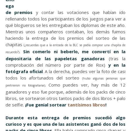
ega
de premios
y contar las votaciones que habían ido
rellenando todos los participantes de los juegos para ver a
qué blogueros se les entregaban los diplomas de este año.
Mientras unos compañeros contaban, los demás fuimos
haciendo la entrega de los premios del sorteo de las
chapitas
(¿recuerdas que a la entrada de la BLC se podía comprar una chapita de
.
Sin comerlo ni beberlo, me convertí en la
recuerdo?)
depositaria de las papeletas ganadoras
(tras la
comprobación del número por parte de Rox)
y en la
fotógrafa oficial
. A la derecha, puedes ver la foto de casi
todos los afortunados del sorteo
(hubo algunas personas que
. Como puedes ver, hay más de 12
prefirieron no fotografiarse)
ganadores y eso fue porque, además de los packs de cinco
libros, se sortearon otros tantos packs de dos libros + palo
de selfie.
¡Fue genial sortear
tantísimos libros
!
Durante esta entrega de premios sucedió algo
curioso y es que una de las asistentes ganó dos de los
packs de cinco libros
. Ella había comprado cinco chapas y