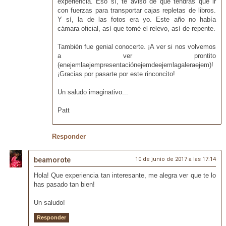
experiencia. Eso sí, te aviso de que tendrás que ir
con fuerzas para transportar cajas repletas de libros.
Y sí, la de las fotos era yo. Este año no había
cámara oficial, así que tomé el relevo, así de repente.
También fue genial conocerte. ¡A ver si nos volvemos
a ver prontito
(enejemlaejempresentaciónejemdeejemlagaleraejem)!
¡Gracias por pasarte por este rinconcito!
Un saludo imaginativo...
Patt
Responder
beamorote
10 de junio de 2017 a las 17:14
Hola! Que experiencia tan interesante, me alegra ver que te lo
has pasado tan bien!
Un saludo!
Responder