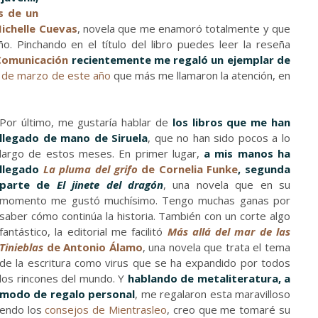
s de un
Michelle Cuevas
, novela que me enamoró totalmente y que
ño. Pinchando en el título del libro puedes leer la reseña
Comunicación
recientemente me regaló un ejemplar de
de marzo de este año
que más me llamaron la atención, en
Por último, me gustaría hablar de
los libros que me han
llegado de mano de Siruela
, que no han sido pocos a lo
largo de estos meses. En primer lugar,
a mis manos ha
llegado
La pluma del grifo
de Cornelia Funke
, segunda
parte de
El jinete del dragón
, una novela que en su
momento me gustó muchísimo. Tengo muchas ganas por
saber cómo continúa la historia. También con un corte algo
fantástico, la editorial me facilitó
Más allá del mar de las
Tinieblas
de Antonio Álamo
, una novela que trata el tema
de la escritura como virus que se ha expandido por todos
los rincones del mundo. Y
hablando de metaliteratura, a
modo de regalo personal
, me regalaron esta maravilloso
uiendo los
consejos de Mientrasleo
, creo que me tomaré su