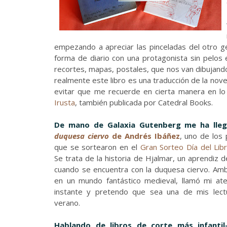
empezando a apreciar las pinceladas del otro gé
forma de diario con una protagonista sin pelos 
recortes, mapas, postales, que nos van dibujando
realmente este libro es una traducción de la novel
evitar que me recuerde en cierta manera en lo
Irusta
, también publicada por Catedral Books.
De mano de Galaxia Gutenberg me ha ll
duquesa ciervo
de Andrés Ibáñez
, uno de los
que se sortearon en el
Gran Sorteo Día del Lib
Se trata de la historia de Hjalmar, un aprendiz 
cuando se encuentra con la duquesa ciervo. Am
en un mundo fantástico medieval, llamó mi ate
instante y pretendo que sea una de mis lect
verano.
Hablando de libros de corte más infantil-j