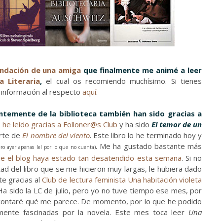
ndación de una amiga
que finalmente me animé a leer
a Literaria
,
el cual os recomiendo muchísimo. Si tienes
a información al respecto
aquí
.
ntemente de la biblioteca también han sido gracias a
o he leído gracias a Folloner@s Club
y ha sido
El temor de un
arte de
El nombre del viento
. Este libro lo he terminado hoy y
. Me ha gustado bastante más
ero ayer apenas leí por lo que no cuenta)
que el blog haya estado tan desatendido esta semana
. Si no
ad del libro que se me hicieron muy largas, le hubiera dado
te gracias al
Club de lectura feminista Una habitación violeta
 Ha sido la LC de julio, pero yo no tuve tiempo ese mes, por
te contaré qué me parece. De momento, por lo que he podido
mente fascinadas por la novela. Este mes toca leer
Una