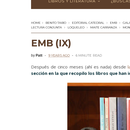
LIBROS Y LITERATURA
¿BUSCAS
HOME
BENITO TAIBO
EDITORIAL CATEDRAL
EMB
GAL
LECTURA CONJUNTA
LOQUELEO
MAITE CARRANZA
MON
EMB (IX)
by
Patt
9 YEARS AGO
6 MINUTE
READ
Después de cinco meses (ahí es nada) desde
l
sección en la que recopilo los libros que han 