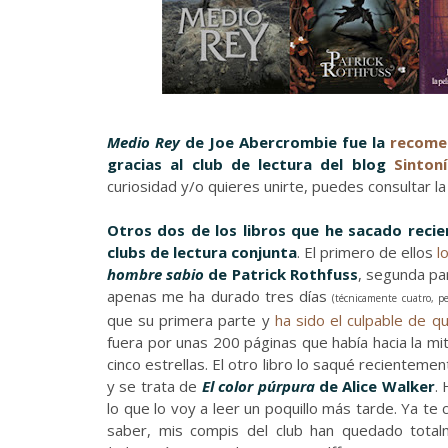
Medio Rey
de Joe Abercrombie fue la
recome
gracias al club de lectura del blog
Sintoní
curiosidad y/o quieres unirte, puedes consultar l
Otros dos de los libros que he sacado recie
clubs de lectura conjunta
. El primero de ellos
l
hombre sabio
de Patrick Rothfuss
, segunda p
apenas me ha durado tres días
(técnicamente cuatro, p
que su primera parte y
ha sido el culpable de 
fuera por unas 200 páginas que había hacia la mit
cinco estrellas. El otro libro lo saqué recientemen
y se trata de
El color púrpura
de Alice Walker
.
lo que lo voy a leer un poquillo más tarde. Ya 
saber, mis compis del club han quedado total