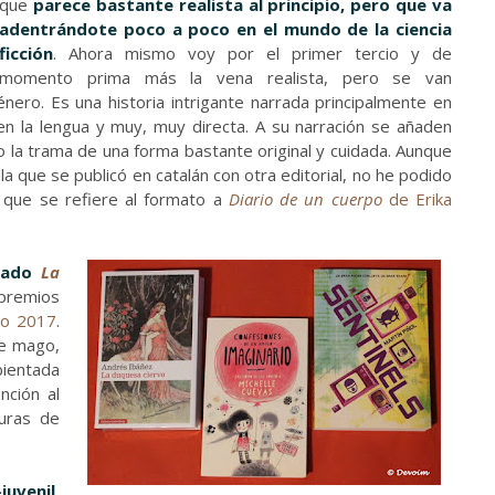
que
parece bastante realista al principio, pero que va
adentrándote poco a poco en el mundo de la ciencia
ficción
. Ahora mismo voy por el primer tercio y de
momento prima más la vena realista, pero se van
nero. Es una historia intrigante narrada principalmente en
en la lengua y muy, muy directa. A su narración se añaden
 la trama de una forma bastante original y cuidada. Aunque
a que se publicó en catalán con otra editorial, no he podido
 que se refiere al formato a
Diario de un cuerpo
de Erika
egado
La
 premios
ro 2017
.
de mago,
bientada
nción al
uras de
uvenil,