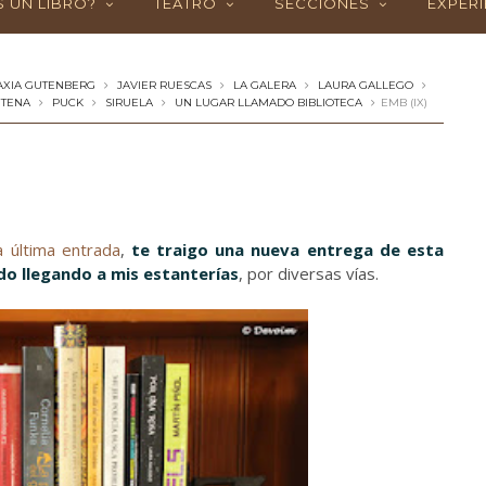
 UN LIBRO?
TEATRO
SECCIONES
EXPERI
AXIA GUTENBERG
JAVIER RUESCAS
LA GALERA
LAURA GALLEGO
TENA
PUCK
SIRUELA
UN LUGAR LLAMADO BIBLIOTECA
EMB (IX)
a última entrada
,
te traigo una nueva entrega de esta
ido llegando a mis estanterías
, por diversas vías.