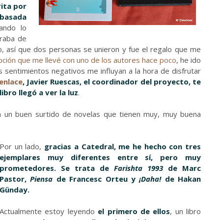
rita por
 basada
ando lo
araba de
ro, así que dos personas se unieron y fue el regalo que me
pción que me llevé con uno de los autores hace poco
, he ido
 sentimientos negativos me influyan a la hora de disfrutar
enlace
, Javier Ruescas, el coordinador del proyecto, te
bro llegó a ver la luz
.
on un buen surtido de novelas que tienen muy, muy buena
Por un lado,
gracias a Catedral, me he hecho con tres
ejemplares muy diferentes entre sí, pero muy
prometedores. Se trata de
Farishta 1993
de Marc
Pastor,
Piensa
de Francesc Orteu y
¡Daha!
de Hakan
Günday.
Actualmente estoy leyendo
el primero de ellos
, un libro