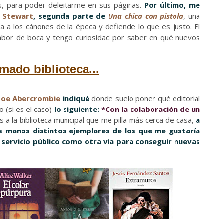
s, para poder deleitarme en sus páginas.
Por último, me
y Stewart
, segunda parte de
Una chica con pistola
, una
a a los cánones de la época y defiende lo que es justo. El
abor de boca y tengo curiosidad por saber en qué nuevos
amado biblioteca...
Joe Abercrombie
indiqué
donde suelo poner qué editorial
 (si es el caso)
lo siguiente:
*Con la colaboración de un
s a la biblioteca municipal que me pilla más cerca de casa,
a
s manos distintos ejemplares de los que me gustaría
 servicio público como otra vía para conseguir nuevas