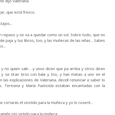
me dijo Valeriana:
gar, que está fresco.
astajos…
n repaso y se va a quedar como un sol. Sobre todo, que no
e paja y tus libros, too, y las muñecas de las niñas… Sabes
tes…
y no quien salir… y unos dicen que pa arriba y otros dicen
 y se tiran tiros con bala y too, y han matao a uno en el
las explicaciones de Valeriana, decidí renunciar a saber lo
. Teresina y María Fuencisla estaban encantadas con la
e cortarás el vestido para la muñeca y yo lo coseré…
 tamén oto vetido para la muñeca…