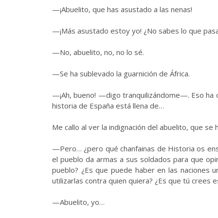
—¡Abuelito, que has asustado a las nenas!
—¡Más asustado estoy yo! ¿No sabes lo que pas
—No, abuelito, no, no lo sé.
—Se ha sublevado la guarnición de África.
—¡Ah, bueno! —digo tranquilizándome—. Eso ha o
historia de España está llena de…
Me callo al ver la indignación del abuelito, que se
—Pero… ¿pero qué chanfainas de Historia os ens
el pueblo da armas a sus soldados para que opin
pueblo? ¿Es que puede haber en las naciones u
utilizarlas contra quien quiera? ¿Es que tú crees
—Abuelito, yo…