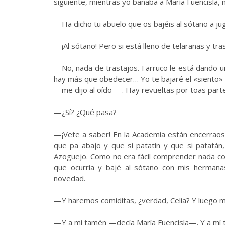
siguiente, mientras yo bañaba a María Fuencisla, 
—Ha dicho tu abuelo que os bajéis al sótano a ju
—¡Al sótano! Pero si está lleno de telarañas y tr
—No, nada de trastajos. Farruco le está dando u
hay más que obedecer… Yo te bajaré el «siento» d
—me dijo al oído —. Hay revueltas por toas par
—¿Sí? ¿Qué pasa?
—¡Vete a saber! En la Academia están encerraos 
que pa abajo y que si patatín y que si patatán,
Azoguejo. Como no era fácil comprender nada con 
que ocurría y bajé al sótano con mis hermanas
novedad.
—Y haremos comiditas, ¿verdad, Celia? Y luego m
—Y a mí tamén —decía María Fuencisla—. Y a mí