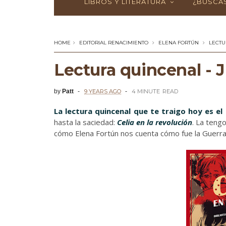
LIBROS Y LITERATURA
¿BUSCAS
HOME
EDITORIAL RENACIMIENTO
ELENA FORTÚN
LECTU
Lectura quincenal - J
by
Patt
9 YEARS AGO
4 MINUTE
READ
La lectura quincenal que te traigo hoy es
el
hasta la saciedad:
Celia en la revolución
. La teng
cómo Elena Fortún nos cuenta cómo fue la Guerra C