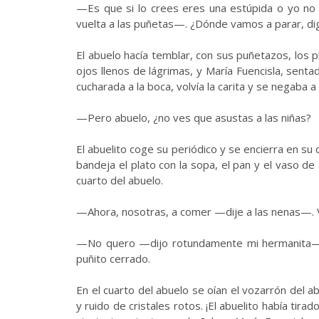
—Es que si lo crees eres una estúpida o yo no
vuelta a las puñetas—. ¿Dónde vamos a parar, d
El abuelo hacía temblar, con sus puñetazos, los p
ojos llenos de lágrimas, y María Fuencisla, sentada
cucharada a la boca, volvía la carita y se negaba
—Pero abuelo, ¿no ves que asustas a las niñas?
El abuelito coge su periódico y se encierra en su 
bandeja el plato con la sopa, el pan y el vaso d
cuarto del abuelo.
—Ahora, nosotras, a comer —dije a las nenas—. 
—No quero —dijo rotundamente mi hermanita—.
puñito cerrado.
En el cuarto del abuelo se oían el vozarrón del ab
y ruido de cristales rotos. ¡El abuelito había tirad