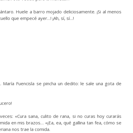
ántaro. Huele a barro mojado deliciosamente. ¡Si al menos
cuello que empecé ayer…! ¡Ah, sí, sí…!
. María Fuencisla se pincha un dedito: le sale una gota de
lucero!
eces: «Cura sana, culito de rana, si no curas hoy curarás
mida en mis brazos… «¡Ea, ea, qué gallina tan fea, cómo se
eriana nos trae la comida.