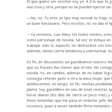
El que quiere ser escritor soy yo. A ti lo que te
una cosa y otra, porque no se pueden ejercer las
—No, no. Tú eres un tipo muy normal: tu traje, tu
un buen funcionario. Pero escritor, no; no das el t
—Ya veremos, Luis Mary. De todos modos, estoy 
como personaje de novela, tal vez te incluya e
trabajar más tu aspecto; no disfrazarte con e
además, tienes cierta tendencia a sobreactuar tu
En fin, en discusiones así gastábamos nuestro tie
que su fracaso fue menor que el mío. No consigu
novela. Yo, en cambio, además de no haber logra
conseguí retener junto a mí a la única mujer que
adolescentes; no tengo, en fin, muchas posibilida
pluma. Soy gacetillero en una de esas revistas q
horas diarias (los días de cierre un poco más) y
fotos inmundas que me pasa el redactor jefe. Me 
reconoce, pues a veces también firmo inmundos art