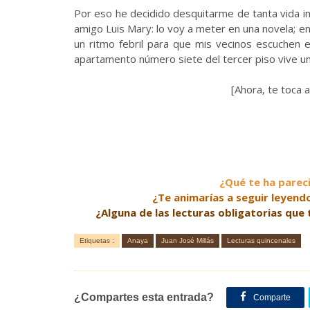
Por eso he decidido desquitarme de tanta vida inút
amigo Luis Mary: lo voy a meter en una novela; 
un ritmo febril para que mis vecinos escuchen e
apartamento número siete del tercer piso vive un
[Ahora, te toca a 
¿Qué te ha pareci
¿Te animarías a seguir leyendo
¿Alguna de las lecturas obligatorias que 
Etiquetas :
Anaya
Juan José Millás
Lecturas quincenales
¿Compartes esta entrada?
Comparte