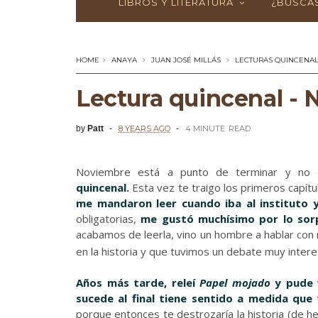
LIBROS Y LITERATURA
¿BUSCAS
HOME
ANAYA
JUAN JOSÉ MILLÁS
LECTURAS QUINCENA
Lectura quincenal -
by
Patt
8 YEARS AGO
4 MINUTE
READ
Noviembre está a punto de terminar y no 
quincenal.
Esta vez te traigo los primeros capít
me mandaron leer cuando iba al instituto 
obligatorias,
me
gustó muchísimo por lo sor
acabamos de leerla, vino un hombre a hablar co
en la historia y que tuvimos un debate muy intere
Años más tarde, releí
Papel mojado
y pude v
sucede al final tiene sentido a medida que
porque entonces te destrozaría la historia (de 