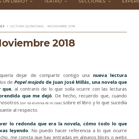
 UN LIBRO?
TEATRO
SECCIONES
EXPERI
LES
LECTURA QUINCENAL - NOVIEMBRE 2018
 Noviembre 2018
quería dejar de compartir contigo una
nueva lectura
ulos de
Papel mojado
de Juan José Millás
, una novela que
y que
, al contrario de lo que solía ocurrir con las lecturas
prendida que me dejó
. De hecho, recuerdo que, cuando
n nosotros
sobre el libro y lo que sucedía
(con los alumnos de mi clase)
sante al respecto.
er lo redonda que era la novela, cómo todo lo que
 vas leyendo
. No puedo hacer referencia a lo que ocurre
hecho, me consta que hay entradas en algunos blogs o webs