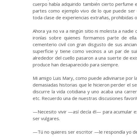
cuerpo había adquirido también cierto perfume 
partes como ejemplo vivo de lo que puede ser 
toda clase de experiencias extrañas, prohibidas o
Ahora ya no va a ningún sitio ni molesta a nadie
ironías sobre quienes formamos parte de ella
cementerio civil con gran disgusto de sus anci
superficie y tiene como vecinos a un par de sui
alrededor del cuello pasaron a una suerte de exi
produce han desaparecido para siempre.
Mi amigo Luis Mary, como puede adivinarse por las
demasiadas historias que le hicieron perder el sen
discurre la vida cotidiana y uno acaba una carrer
etc. Recuerdo una de nuestras discusiones favorit
—Necesito vivir —así decía él— para acumular ex
ser vulgares.
—Tú no quieres ser escritor —le respondía yo des