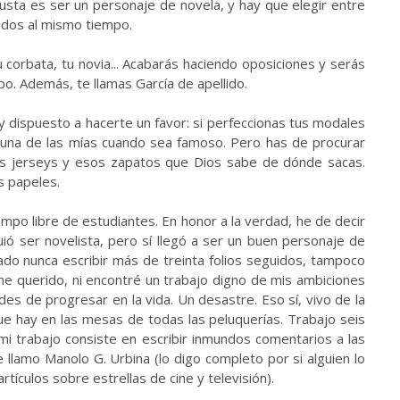
 gusta es ser un personaje de novela, y hay que elegir entre
 dos al mismo tiempo.
 corbata, tu novia... Acabarás haciendo oposiciones y serás
ipo. Además, te llamas García de apellido.
dispuesto a hacerte un favor: si perfeccionas tus modales
n una de las mías cuando sea famoso. Pero has de procurar
sos jerseys y esos zapatos que Dios sabe de dónde sacas.
s papeles.
mpo libre de estudiantes. En honor a la verdad, he de decir
ió ser novelista, pero sí llegó a ser un buen personaje de
do nunca escribir más de treinta folios seguidos, tampoco
 he querido, ni encontré un trabajo digno de mis ambiciones
des de progresar en la vida. Un desastre. Eso sí, vivo de la
ue hay en las mesas de todas las peluquerías. Trabajo seis
 mi trabajo consiste en escribir inmundos comentarios a las
llamo Manolo G. Urbina (lo digo completo por si alguien lo
ículos sobre estrellas de cine y televisión).