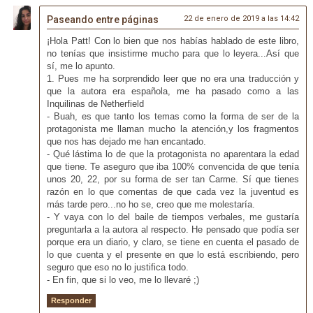
Paseando entre páginas
22 de enero de 2019 a las 14:42
¡Hola Patt! Con lo bien que nos habías hablado de este libro,
no tenías que insistirme mucho para que lo leyera...Así que
sí, me lo apunto.
1. Pues me ha sorprendido leer que no era una traducción y
que la autora era española, me ha pasado como a las
Inquilinas de Netherfield
- Buah, es que tanto los temas como la forma de ser de la
protagonista me llaman mucho la atención,y los fragmentos
que nos has dejado me han encantado.
- Qué lástima lo de que la protagonista no aparentara la edad
que tiene. Te aseguro que iba 100% convencida de que tenía
unos 20, 22, por su forma de ser tan Carme. Sí que tienes
razón en lo que comentas de que cada vez la juventud es
más tarde pero...no ho se, creo que me molestaría.
- Y vaya con lo del baile de tiempos verbales, me gustaría
preguntarla a la autora al respecto. He pensado que podía ser
porque era un diario, y claro, se tiene en cuenta el pasado de
lo que cuenta y el presente en que lo está escribiendo, pero
seguro que eso no lo justifica todo.
- En fin, que si lo veo, me lo llevaré ;)
Responder