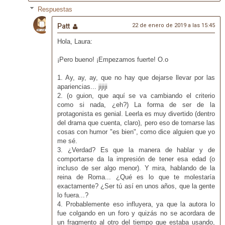
Respuestas
Patt
22 de enero de 2019 a las 15:45
Hola, Laura:
¡Pero bueno! ¡Empezamos fuerte! O.o
1. Ay, ay, ay, que no hay que dejarse llevar por las
apariencias... jijiji
2. (o guion, que aquí se va cambiando el criterio
como si nada, ¿eh?) La forma de ser de la
protagonista es genial. Leerla es muy divertido (dentro
del drama que cuenta, claro), pero eso de tomarse las
cosas con humor "es bien", como dice alguien que yo
me sé.
3. ¿Verdad? Es que la manera de hablar y de
comportarse da la impresión de tener esa edad (o
incluso de ser algo menor). Y mira, hablando de la
reina de Roma... ¿Qué es lo que te molestaría
exactamente? ¿Ser tú así en unos años, que la gente
lo fuera...?
4. Probablemente eso influyera, ya que la autora lo
fue colgando en un foro y quizás no se acordara de
un fragmento al otro del tiempo que estaba usando,