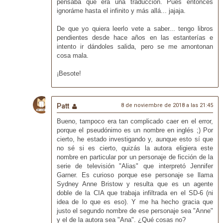
pensaba que era una traducción. Pues entonces
ignoráme hasta el infinito y más allá... jajaja.
De que yo quiera leerlo vete a saber... tengo libros
pendientes desde hace años en las estanterías e
intento ir dándoles salida, pero se me amontonan
cosa mala.
¡Besote!
Patt
8 de noviembre de 2018 a las 21:45
Bueno, tampoco era tan complicado caer en el error,
porque el pseudónimo es un nombre en inglés ;) Por
cierto, he estado investigando y, aunque esto sí que
no sé si es cierto, quizás la autora eligiera este
nombre en particular por un personaje de ficción de la
serie de televisión "Alias" que interpretó Jennifer
Garner. Es curioso porque ese personaje se llama
Sydney Anne Bristow y resulta que es un agente
doble de la CIA que trabaja infiltrada en el SD-6 (ni
idea de lo que es eso). Y me ha hecho gracia que
justo el segundo nombre de ese personaje sea "Anne"
y el de la autora sea "Ana". ¿Qué cosas no?