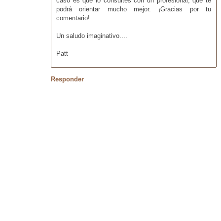
caso es que lo consultes con un profesional, que te
podrá orientar mucho mejor. ¡Gracias por tu
comentario!
Un saludo imaginativo....
Patt
Responder