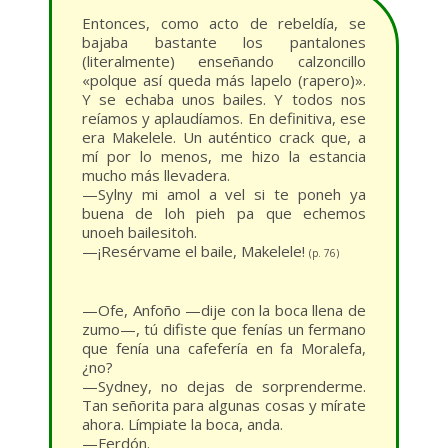
Entonces, como acto de rebeldía, se
bajaba bastante los pantalones
(literalmente) enseñando calzoncillo
«polque así queda más lapelo (rapero)».
Y se echaba unos bailes. Y todos nos
reíamos y aplaudíamos. En definitiva, ese
era Makelele. Un auténtico crack que, a
mí por lo menos, me hizo la estancia
mucho más llevadera.
—Sylny mi amol a vel si te poneh ya
buena de loh pieh pa que echemos
unoeh bailesitoh.
—¡Resérvame el baile, Makelele!
(p. 76)
—Ofe, Anfoño —dije con la boca llena de
zumo—, tú difiste que fenías un fermano
que fenía una cafefería en fa Moralefa,
¿no?
—Sydney, no dejas de sorprenderme.
Tan señorita para algunas cosas y mírate
ahora. Límpiate la boca, anda.
—Ferdón.