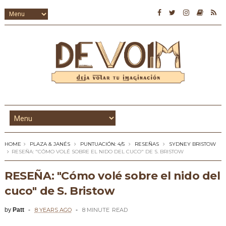
HOME
PLAZA & JANÉS
PUNTUACIÓN: 4/5
RESEÑAS
SYDNEY BRISTOW
RESEÑA: "CÓMO VOLÉ SOBRE EL NIDO DEL CUCO" DE S. BRISTOW
RESEÑA: "Cómo volé sobre el nido del
cuco" de S. Bristow
by
Patt
8 YEARS AGO
8 MINUTE
READ