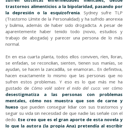
sufren distintas enfermedades mentales, desde
trastornos alimenticios a la bipolaridad, pasando por
la depresión o la esquizofrenia
. Sydney sufre TLP
(Trastorno Límite de la Personalidad) y ha sufrido anorexia
y bulimia, además de haber sido drogadicta. A pesar de
aparentemente haber tenido todo (novio, estudios y
trabajo de abogada) y parecer una persona de lo más
normal.
En en esa cuarta planta, todos ellos conviven, ríen, lloran,
se enfadan, se reconcilian, sienten, tienen sus manías, se
ayudan, se hacen la zancadilla, se enamoran... En definitiva,
hacen exactamente lo mismo que las personas que no
sufren estos problemas. Y eso es lo que más me ha
gustado de
Cómo volé sobre el nido del cuco
: ver cómo
desestigmatiza a las personas con problemas
mentales, cómo nos muestra que son de carne y
hueso
que pueden conseguir lidiar con sus trastornos y
seguir su vida sin necesidad de que nadie las señale con el
dedo.
Ese creo que es el gran aporte de esta novela y
lo que la autora (la propia Ana) pretendía al escribir