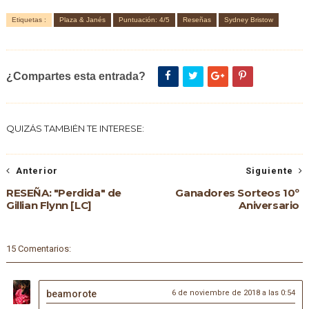
Etiquetas :
Plaza & Janés
Puntuación: 4/5
Reseñas
Sydney Bristow
¿Compartes esta entrada?
QUIZÁS TAMBIÉN TE INTERESE:
Anterior
Siguiente
RESEÑA: "Perdida" de
Ganadores Sorteos 10º
Gillian Flynn [LC]
Aniversario
15 Comentarios:
beamorote
6 de noviembre de 2018 a las 0:54