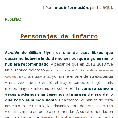
!
aquí
Para
más información
, pincha
.
RESEÑA:
Personajes de infarto
Perdida
de Gillian Flynn es uno de esos libros que
quizás no hubiera leído de no ser porque alguien me lo
hubiera recomendado
. A pesar de que en 2012-2013 fue
un auténtico pelotazo
(esta obra acumula casi
2 millones de valoraciones en
, yo no me enteré de su existencia
Goodreads
, lo cual es impresionante)
y una vez que se enfrió el fragor tampoco llegó a mis
manos ninguna información sobre él.
Es curioso cómo a
veces podemos mantenernos al margen de eso de lo
que todo el mundo habla
. Finalmente, oí hablar de esta
novela porque Omaira, la administradora de
Entre la lectura
y el cine
, me la empezó a recomendar. A su recomendación
se unió Laura, de
Paseando entre páginas
. Y con tanto