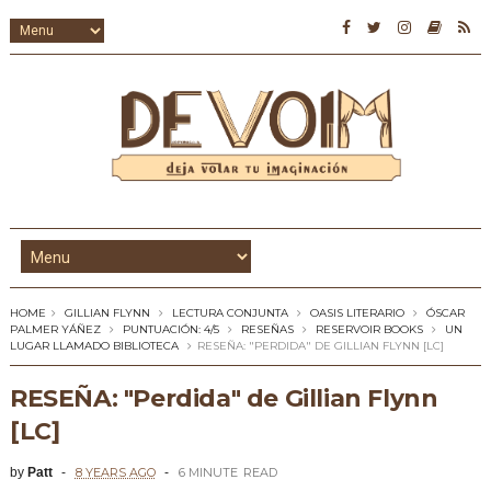
HOME
GILLIAN FLYNN
LECTURA CONJUNTA
OASIS LITERARIO
ÓSCAR
PALMER YÁÑEZ
PUNTUACIÓN: 4/5
RESEÑAS
RESERVOIR BOOKS
UN
LUGAR LLAMADO BIBLIOTECA
RESEÑA: "PERDIDA" DE GILLIAN FLYNN [LC]
RESEÑA: "Perdida" de Gillian Flynn
[LC]
by
Patt
8 YEARS AGO
6 MINUTE
READ