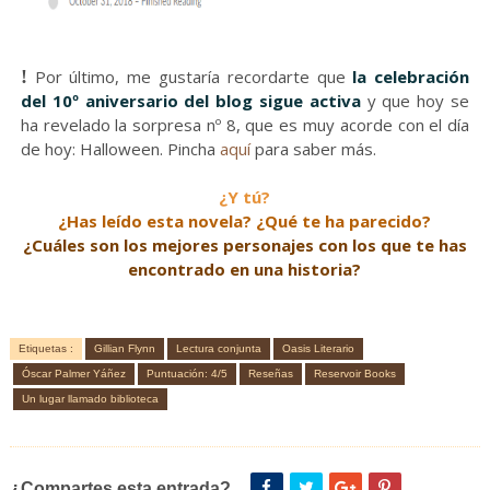
!
Por último, me gustaría recordarte que
la celebración
del 10º aniversario del blog sigue activa
y que hoy se
ha revelado la sorpresa nº 8, que es muy acorde con el día
de hoy: Halloween. Pincha
aquí
para saber más.
¿Y tú?
¿Has leído esta novela? ¿Qué te ha parecido?
¿Cuáles son los mejores personajes con los que te has
encontrado en una historia?
Etiquetas :
Gillian Flynn
Lectura conjunta
Oasis Literario
Óscar Palmer Yáñez
Puntuación: 4/5
Reseñas
Reservoir Books
Un lugar llamado biblioteca
¿Compartes esta entrada?