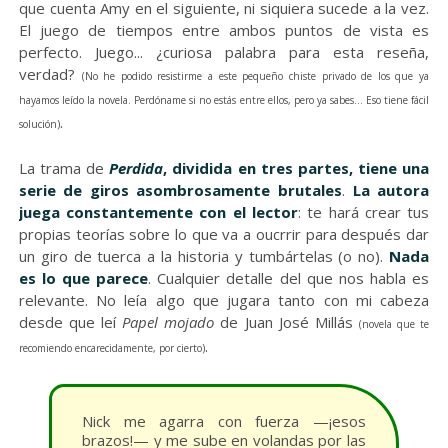
que cuenta Amy en el siguiente, ni siquiera sucede a la vez.
El juego de tiempos entre ambos puntos de vista es
perfecto. Juego... ¿curiosa palabra para esta reseña,
verdad?
(No he podido resistirme a este pequeño chiste privado de los que ya
hayamos leído la novela. Perdóname si no estás entre ellos, pero ya sabes... Eso tiene fácil
.
solución)
La trama de
Perdida
, dividida en tres partes, tiene una
serie de giros asombrosamente brutales
.
La autora
juega constantemente con el lector
: te hará crear tus
propias teorías sobre lo que va a oucrrir para después dar
un giro de tuerca a la historia y tumbártelas (o no).
Nada
es lo que parece
. Cualquier detalle del que nos habla es
relevante. No leía algo que jugara tanto con mi cabeza
desde que leí
Papel mojado
de Juan José Millás
(novela que te
.
recomiendo encarecidamente, por cierto)
Nick me agarra con fuerza —¡esos
brazos!— y me sube en volandas por las