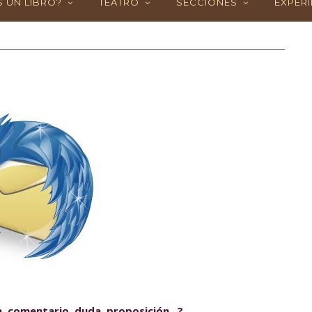
 UN LIBRO?
TEATRO
SECCIONES
EXPERI
, comentario, duda, proposición...?