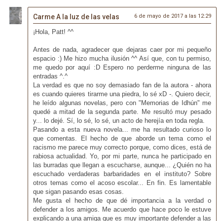
Carme A la luz de las velas
6 de mayo de 2017 a las 12:29
¡Hola, Patt! ^^
Antes de nada, agradecer que dejaras caer por mi pequeño
espacio :) Me hizo mucha ilusión ^^ Así que, con tu permiso,
me quedo por aquí :D Espero no perderme ninguna de las
entradas ^.^
La verdad es que no soy demasiado fan de la autora - ahora
es cuando quieres tirarme una piedra, lo sé xD -. Quiero decir,
he leído algunas novelas, pero con "Memorias de Idhún" me
quedé a mitad de la segunda parte. Me resultó muy pesado
y... lo dejé. Sí, lo sé, lo sé, un acto de herejía en toda regla.
Pasando a esta nueva novela... me ha resultado curioso lo
que comentas. El hecho de que aborde un tema como el
racismo me parece muy correcto porque, como dices, está de
rabiosa actualidad. Yo, por mi parte, nunca he participado en
las burradas que llegan a escucharse, aunque... ¿Quién no ha
escuchado verdaderas barbaridades en el instituto? Sobre
otros temas como el acoso escolar... En fin. Es lamentable
que sigan pasando esas cosas.
Me gusta el hecho de que dé importancia a la verdad o
defender a los amigos. Me acuerdo que hace poco le estuve
explicando a una amiga que es muy importante defender a las