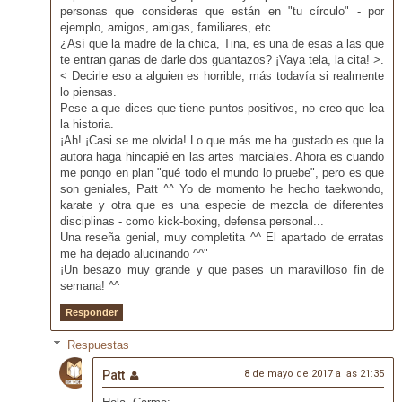
personas que consideras que están en "tu círculo" - por
ejemplo, amigos, amigas, familiares, etc.
¿Así que la madre de la chica, Tina, es una de esas a las que
te entran ganas de darle dos guantazos? ¡Vaya tela, la cita! >.
< Decirle eso a alguien es horrible, más todavía si realmente
lo piensas.
Pese a que dices que tiene puntos positivos, no creo que lea
la historia.
¡Ah! ¡Casi se me olvida! Lo que más me ha gustado es que la
autora haga hincapié en las artes marciales. Ahora es cuando
me pongo en plan "qué todo el mundo lo pruebe", pero es que
son geniales, Patt ^^ Yo de momento he hecho taekwondo,
karate y otra que es una especie de mezcla de diferentes
disciplinas - como kick-boxing, defensa personal...
Una reseña genial, muy completita ^^ El apartado de erratas
me ha dejado alucinando ^^"
¡Un besazo muy grande y que pases un maravilloso fin de
semana! ^^
Responder
Respuestas
Patt
8 de mayo de 2017 a las 21:35