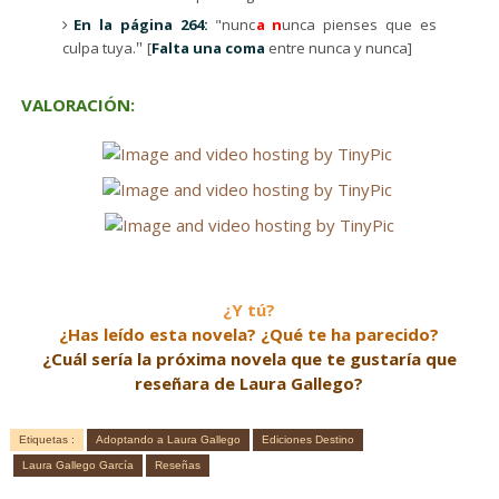
En la página 264:
"nunc
a n
unca pienses que es
culpa tuya.
[
Falta una coma
entre nunca y nunca]
"
VALORACIÓN:
¿Y tú?
¿Has leído esta novela? ¿Qué te ha parecido?
¿Cuál sería la próxima novela que te gustaría que
reseñara de Laura Gallego?
Etiquetas :
Adoptando a Laura Gallego
Ediciones Destino
Laura Gallego García
Reseñas