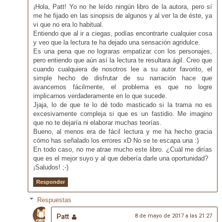
¡Hola, Patt! Yo no he leído ningún libro de la autora, pero sí
me he fijado en las sinopsis de algunos y al ver la de éste, ya
vi que no era lo habitual.
Entiendo que al ir a ciegas, podías encontrarte cualquier cosa
y veo que la lectura te ha dejado una sensación agridulce.
Es una pena que no lograras empatizar con los personajes,
pero entiendo que aún así la lectura te resultara ágil. Creo que
cuando cualquiera de nosotros lee a su autor favorito, el
simple hecho de disfrutar de su narración hace que
avancemos fácilmente, el problema es que no logre
implicarnos verdaderamente en lo que sucede.
Jjaja, lo de que te lo dé todo masticado si la trama no es
excesivamente compleja si que es un fastidio. Me imagino
que no te dejaría ni elaborar muchas teorías.
Bueno, al menos era de fácil lectura y me ha hecho gracia
cómo has señalado los errores xD No se te escapa una :)
En todo caso, no me atrae mucho este libro. ¿Cuál me dirías
que es el mejor suyo y al que debería darle una oportunidad?
¡Saludos! ;-)
Responder
Respuestas
Patt
8 de mayo de 2017 a las 21:27