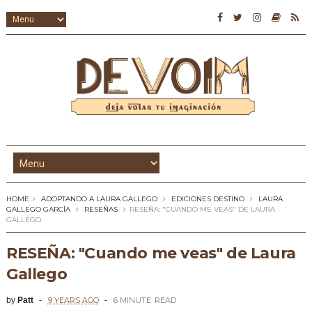
HOME
ADOPTANDO A LAURA GALLEGO
EDICIONES DESTINO
LAURA
GALLEGO GARCÍA
RESEÑAS
RESEÑA: "CUANDO ME VEAS" DE LAURA
GALLEGO
RESEÑA: "Cuando me veas" de Laura
Gallego
by
Patt
9 YEARS AGO
6 MINUTE
READ