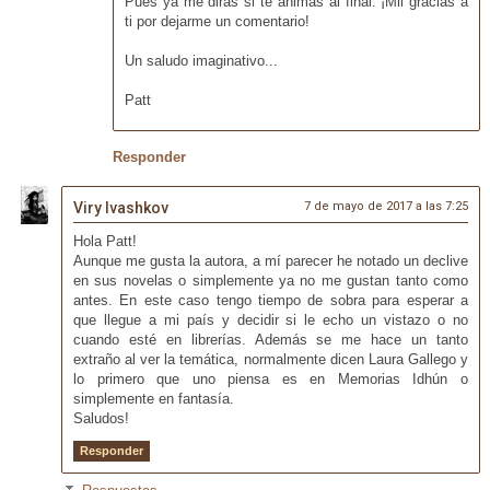
Pues ya me dirás si te animas al final. ¡Mil gracias a
ti por dejarme un comentario!
Un saludo imaginativo...
Patt
Responder
Viry Ivashkov
7 de mayo de 2017 a las 7:25
Hola Patt!
Aunque me gusta la autora, a mí parecer he notado un declive
en sus novelas o simplemente ya no me gustan tanto como
antes. En este caso tengo tiempo de sobra para esperar a
que llegue a mi país y decidir si le echo un vistazo o no
cuando esté en librerías. Además se me hace un tanto
extraño al ver la temática, normalmente dicen Laura Gallego y
lo primero que uno piensa es en Memorias Idhún o
simplemente en fantasía.
Saludos!
Responder