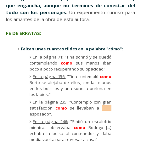
que engancha, aunque no termines de conectar del
todo con los personajes
. Un experimento curioso para
los amantes de la obra de esta autora.
FE DE ERRATAS:
Faltan unas cuantas tildes en la palabra "cómo":
En la página 71
: "Tina sonrió y se quedó
contemplando
como
sus manos iban
poco a poco recuperando su opacidad".
En la página 156:
"Tina contempló
como
Berto se alejaba de ellos, con las manos
en los bolsillos y una sonrisa burlona en
los labios."
En la página 235:
"Contempló con gran
satisfacción
como
se llevaban a
Gato
esposado".
En la página 246:
"Sintió un escalofrío
mientras observaba
como
Rodrigo [...]
echaba la bolsa al contenedor y daba
media vuelta para regresar a casa".