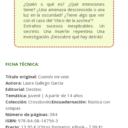
¿Quién o qué es? ¿Qué intenciones
tiene? ¿Una amenaza desconocida o una
luz en la oscuridad? ¿Tiene algo que ver
con el caso del “chico de la azotea”?
Extraños sucesos inexplicables. Un
secreto. Una muerte repentina. Una
investigación. ¡Descubre qué hay detrás!
FICHA TÉCNICA:
Título original:
Cuando me veas
Autora:
Laura Gallego García
Editorial:
Destino
Temática:
Juvenil | A partir de 14 años
Colección:
Crossbooks
Encuadernación:
Rústica con
solapas
Número de páginas:
384
ISBN:
978-84-08-16756-3
Precio:
13,95 € (
Otros formatos:
eBook - 7,99 €)