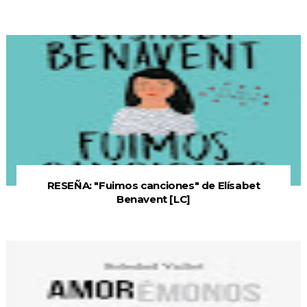
RESEÑA: "Fuimos canciones" de Elísabet
Benavent [LC]