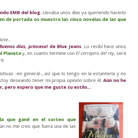
undo EMB del blog.
Llevaba unos días ya queriendo hacerlo
en de portada os muestro las cinco novelas de las que
te...
Buenos días, princesa!
de Blue Jeans
. Lo recibí hace unos
al Planeta
y, en cuanto termine con
El cerrajero del rey
, será
re.
tivas -en general-, así que lo tengo en la estantería y no
stoy deseando tener mi propia opinión sobre él.
Aún no he
r, pero espero que me guste su estilo...
la que gané en el sorteo que
Aún no me creo que fuera una de las