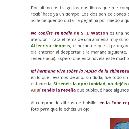
Por último os traigo los dos libros que me comp
recibí hace ya un tiempo. Los dos son ediciones d
no le he querido quitar la pegatina por miedo a qu
No confíes en nadie
de S. J. Watson
es una no
atención. Trata el tema de una amnesia muy cur
Al leer su sinopsis
, el hecho de que la protagon
día anterior al despertar a la mañana siguiente
reseña
aquí
). Espero que esta novela esté mucho 
Mi hermana vive sobre la repisa de la chimene
en lo que llevamos de año. Sin duda, fue todo un
estantería.
Si tenéis la oportunidad, no dejéis 
Aquí
tenéis la reseña
que publiqué hace algunos 
Al comprar dos libros de bolsillo,
en la Fnac re
foto para que le echéis un ojo: