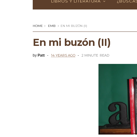
LIBROS Y LITERATURA
¿BUSCAS
HOME
EMB
EN MI BUZÓN (II)
En mi buzón (II)
by
Patt
14 YEARS AGO
2 MINUTE
READ