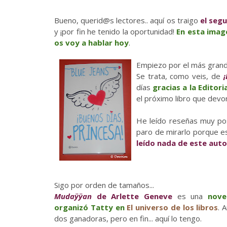
Bueno, querid@s lectores.. aquí os traigo
el seg
y ¡por fin he tenido la oportunidad!
En esta imag
os voy a hablar hoy
.
Empiezo por el más grando
Se trata, como veis, de
¡
días
gracias a la Editori
el próximo libro que devo
He leído reseñas muy posi
paro de mirarlo porque e
leído nada de este auto
Sigo por orden de tamaños...
Mudaÿÿan
de Arlette Geneve
es una
nove
organizó Tatty en
El universo de los libros
. 
dos ganadoras, pero en fin... aquí lo tengo.