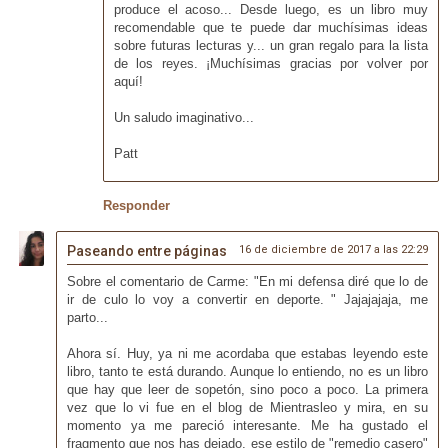
produce el acoso... Desde luego, es un libro muy
recomendable que te puede dar muchísimas ideas
sobre futuras lecturas y... un gran regalo para la lista
de los reyes. ¡Muchísimas gracias por volver por
aquí!
Un saludo imaginativo...
Patt
Responder
Paseando entre páginas
16 de diciembre de 2017 a las 22:29
Sobre el comentario de Carme: "En mi defensa diré que lo de
ir de culo lo voy a convertir en deporte. " Jajajajaja, me
parto...
Ahora sí. Huy, ya ni me acordaba que estabas leyendo este
libro, tanto te está durando. Aunque lo entiendo, no es un libro
que hay que leer de sopetón, sino poco a poco. La primera
vez que lo vi fue en el blog de Mientrasleo y mira, en su
momento ya me pareció interesante. Me ha gustado el
fragmento que nos has dejado, ese estilo de "remedio casero"