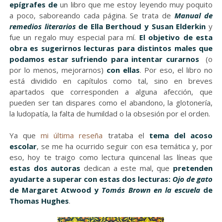
epígrafes de
un libro que me estoy leyendo muy poquito
a poco, saboreando cada página. Se trata de
Manual de
remedios literarios
de Ella Berthoud y Susan Elderkin
y
fue un regalo muy especial para mí.
El objetivo de esta
obra es sugerirnos lecturas para distintos males que
podamos estar sufriendo para intentar curarnos
(o
por lo menos, mejorarnos)
con ellas
. Por eso, el libro no
está dividido en capítulos como tal, sino en breves
apartados que corresponden a alguna afección, que
pueden ser tan dispares como el abandono, la glotonería,
la ludopatía, la falta de humildad o la obsesión por el orden.
Ya que
mi última reseña
trataba el
tema del acoso
escolar
, se me ha ocurrido seguir con esa temática y, por
eso, hoy te traigo como lectura quincenal las líneas que
estas dos autoras
dedican a este mal, que
pretenden
ayudarte a superar con estas dos lecturas:
Ojo de gato
de Margaret Atwood y
Tomás Brown en la escuela
de
Thomas Hughes
.