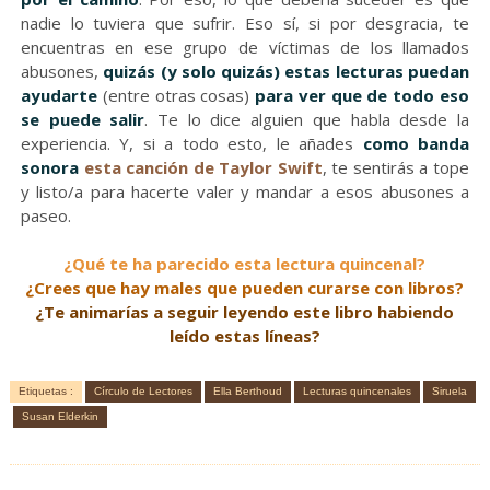
nadie lo tuviera que sufrir. Eso sí, si por desgracia, te
encuentras en ese grupo de víctimas de los llamados
abusones,
quizás (y solo quizás) estas lecturas puedan
ayudarte
(entre otras cosas)
para ver que de todo eso
se puede salir
. Te lo dice alguien que habla desde la
experiencia. Y, si a todo esto, le añades
como banda
sonora
esta canción de Taylor Swift
, te sentirás a tope
y listo/a para hacerte valer y mandar a esos abusones a
paseo.
¿Qué te ha parecido esta lectura quincenal?
¿Crees que hay males que pueden curarse con libros
?
¿Te animarías a seguir leyendo este libro habiendo
leído estas líneas?
Etiquetas :
Círculo de Lectores
Ella Berthoud
Lecturas quincenales
Siruela
Susan Elderkin