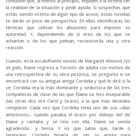
confusión que, al menos al principio, impiden a la víctima ver
la realidad de la situación y pedir ayuda. Si sospechas que
estás siendo víctima de algún tipo de acoso, estas novelas
te darán un poco de perspectiva. En ellas identificarás las
técnicas que utilizan los abusones para imponer su
autoridad. Y, dependiendo de si eres de los que se
achantan o de los que pelean, reconocerás una y otra
reacción.
Cuando, en la escalofriante novela de Margaret Atwood
Ojo
de gato
, Elaine regresa a Toronto de adulta con motivo de
una retrospectiva de su obra pictórica, se pregunta si se
encontrará con su antigua amiga Cordelia y qué le dirá si la
ve. Cordelia era la más dominante y seductora de las tres
compañeras de clase de las que Elaine se hizo inseparable
(las otras dos era Carol y Grace), a la que más deseaba
complacer. Cada vez que Cordelia tenía uno de sus
días
«
amistosos
, cuando pasaba el brazo por debajo del de
»
Elaine y cantaba y se reía con ella, Elaine se sentía
agradecida... y tensa. Y es que sabía que, tarde o
temprano, Cordelia dejaría de ser su amiga para