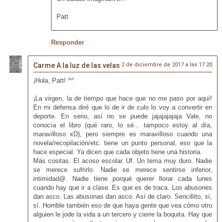
Patt
Responder
Carme A la luz de las velas
2 de diciembre de 2017 a las 17:20
¡Hola, Patt! ^^
¡La virgen, la de tiempo que hace que no me paso por aquí!
En mi defensa diré que lo de ir de culo lo voy a convertir en
deporte. En serio, así no se puede jajajajajaja Vale, no
conocía el libro (qué raro, lo sé... tampoco estoy al día,
maravilloso xD), pero siempre es maravilloso cuando una
novela/recopilación/etc. tiene un punto personal, eso que la
hace especial. Ya dicen que cada objeto tiene una historia.
Más cositas. El acoso escolar. Uf. Un tema muy duro. Nadie
se merece sufrirlo. Nadie se merece sentirse inferior,
intimidad@. Nadie tiene porqué querer llorar cada lunes
cuando hay que ir a clase. Es que es de traca. Los abusones
dan asco. Las abusonas dan asco. Así de claro. Sencillito, sí,
sí. Horrible también eso de que haya gente que vea cómo otro
alguien le jode la vida a un tercero y cierre la boquita. Hay que