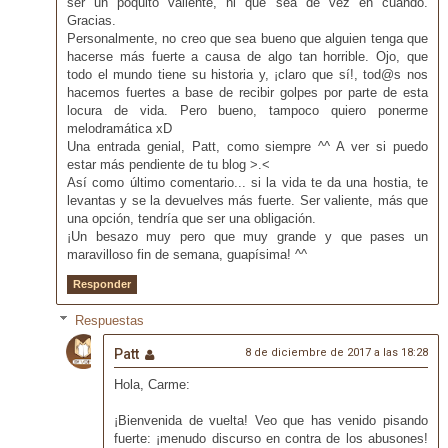
ser un poquito valiente, ni que sea de vez en cuando.
Gracias.
Personalmente, no creo que sea bueno que alguien tenga que
hacerse más fuerte a causa de algo tan horrible. Ojo, que
todo el mundo tiene su historia y, ¡claro que sí!, tod@s nos
hacemos fuertes a base de recibir golpes por parte de esta
locura de vida. Pero bueno, tampoco quiero ponerme
melodramática xD
Una entrada genial, Patt, como siempre ^^ A ver si puedo
estar más pendiente de tu blog >.<
Así como último comentario... si la vida te da una hostia, te
levantas y se la devuelves más fuerte. Ser valiente, más que
una opción, tendría que ser una obligación.
¡Un besazo muy pero que muy grande y que pases un
maravilloso fin de semana, guapísima! ^^
Responder
Respuestas
Patt
8 de diciembre de 2017 a las 18:28
Hola, Carme:
¡Bienvenida de vuelta! Veo que has venido pisando
fuerte: ¡menudo discurso en contra de los abusones!