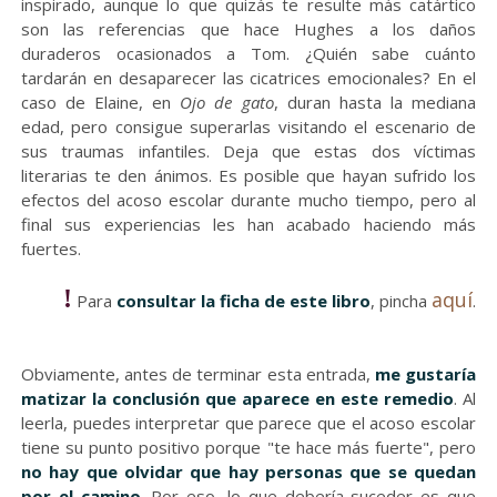
inspirado, aunque lo que quizás te resulte más catártico
son las referencias que hace Hughes a los daños
duraderos ocasionados a Tom. ¿Quién sabe cuánto
tardarán en desaparecer las cicatrices emocionales? En el
caso de Elaine, en
Ojo de gato
, duran hasta la mediana
edad, pero consigue superarlas visitando el escenario de
sus traumas infantiles. Deja que estas dos víctimas
literarias te den ánimos. Es posible que hayan sufrido los
efectos del acoso escolar durante mucho tiempo, pero al
final sus experiencias les han acabado haciendo más
fuertes.
!
aquí
Para
consultar la ficha de este libro
, pincha
.
Obviamente, antes de terminar esta entrada,
me gustaría
matizar la conclusión que aparece en este remedio
. Al
leerla, puedes interpretar que parece que el acoso escolar
tiene su punto positivo porque "te hace más fuerte", pero
no hay que olvidar que hay personas que se quedan
por el camino
. Por eso, lo que debería suceder es que