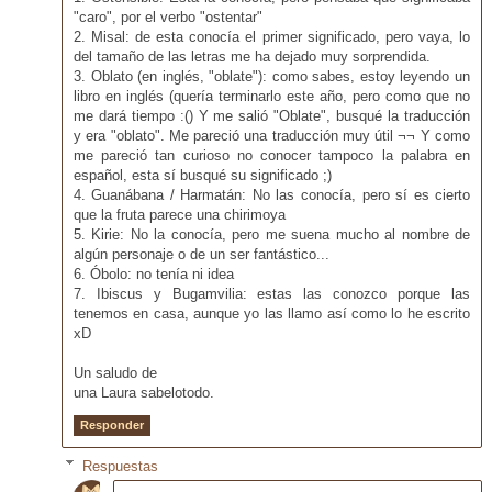
"caro", por el verbo "ostentar"
2. Misal: de esta conocía el primer significado, pero vaya, lo
del tamaño de las letras me ha dejado muy sorprendida.
3. Oblato (en inglés, "oblate"): como sabes, estoy leyendo un
libro en inglés (quería terminarlo este año, pero como que no
me dará tiempo :() Y me salió "Oblate", busqué la traducción
y era "oblato". Me pareció una traducción muy útil ¬¬ Y como
me pareció tan curioso no conocer tampoco la palabra en
español, esta sí busqué su significado ;)
4. Guanábana / Harmatán: No las conocía, pero sí es cierto
que la fruta parece una chirimoya
5. Kirie: No la conocía, pero me suena mucho al nombre de
algún personaje o de un ser fantástico...
6. Óbolo: no tenía ni idea
7. Ibiscus y Bugamvilia: estas las conozco porque las
tenemos en casa, aunque yo las llamo así como lo he escrito
xD
Un saludo de
una Laura sabelotodo.
Responder
Respuestas