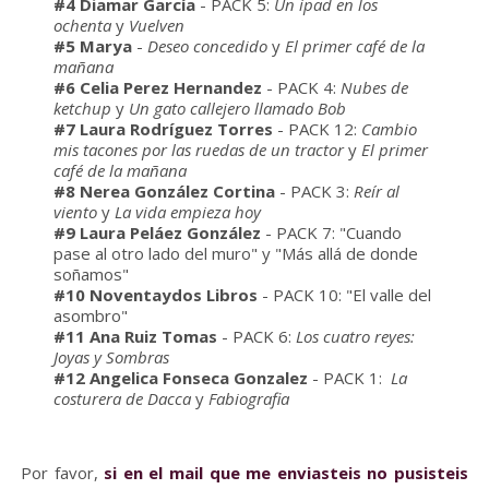
#4 Diamar García
- PACK 5:
Un ipad en los
ochenta
y
Vuelven
#5 Marya
-
Deseo concedido
y
El primer café de la
mañana
#6 Celia Perez Hernandez
- PACK 4:
Nubes de
ketchup
y
Un gato callejero llamado Bob
#7 Laura Rodríguez Torres
- PACK 12:
Cambio
mis tacones por las ruedas de un tractor
y
El primer
café de la mañana
#8 Nerea González Cortina
- PACK 3:
Reír al
viento
y
La vida empieza hoy
#9 Laura Peláez González
- PACK 7: "Cuando
pase al otro lado del muro" y "Más allá de donde
soñamos"
#10 Noventaydos Libros
- PACK 10: "El valle del
asombro"
#11 Ana Ruiz Tomas
- PACK 6:
Los cuatro reyes:
Joyas y Sombras
#12 Angelica Fonseca Gonzalez
- PACK 1:
La
costurera de Dacca
y
Fabiografia
Por favor,
si en el mail que me enviasteis no pusisteis