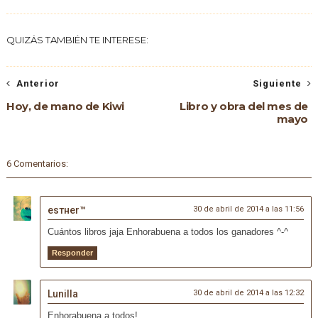
QUIZÁS TAMBIÉN TE INTERESE:
Anterior
Siguiente
Hoy, de mano de Kiwi
Libro y obra del mes de
mayo
6 Comentarios:
eѕтнer™
30 de abril de 2014 a las 11:56
Cuántos libros jaja Enhorabuena a todos los ganadores ^-^
Responder
Lunilla
30 de abril de 2014 a las 12:32
Enhorabuena a todos!