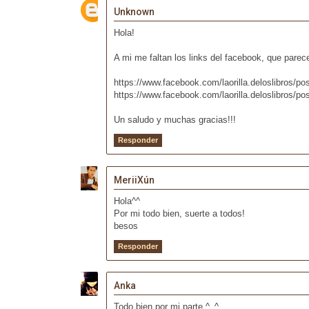
Unknown
Hola!
A mi me faltan los links del facebook, que parec
https://www.facebook.com/laorilla.
https://www.facebook.com/laorilla.deloslibros/
Un saludo y muchas gracias!!!
Responder
MeriiXún
Hola^^
Por mi todo bien, suerte a todos!
besos
Responder
Anka
Todo bien por mi parte ^_^