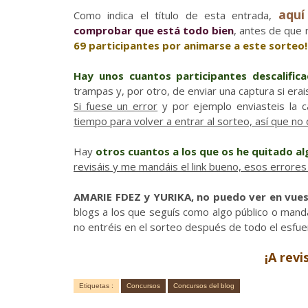
aquí
Como indica el título de esta entrada,
comprobar que está todo bien
, antes de que
69 participantes por animarse a este sorteo!
Hay unos cuantos participantes descalific
trampas y, por otro, de enviar una captura si era
Si fuese un error
y por ejemplo enviasteis la 
tiempo para volver a entrar al sorteo, así que no
Hay
otros cuantos a los que os he quitado al
revisáis y me mandáis el link bueno, esos errore
AMARIE FDEZ y YURIKA, no puedo ver en vuest
blogs a los que seguís como algo público o man
no entréis en el sorteo después de todo el esfue
¡A revi
Etiquetas :
Concursos
Concursos del blog