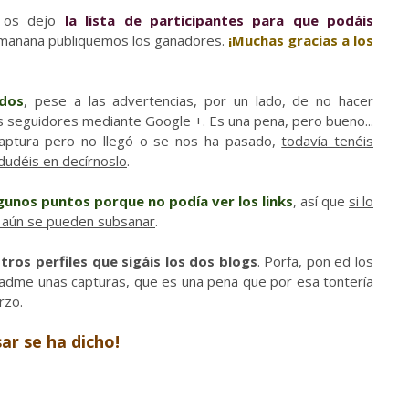
os dejo
la lista de participantes
para que podáis
 mañana publiquemos los ganadores.
¡Muchas gracias a los
ados
, pese a las advertencias, por un lado, de no hacer
is seguidores mediante Google +. Es una pena, pero bueno...
captura pero no llegó o se nos ha pasado,
todavía tenéis
 dudéis en decírnoslo
.
gunos puntos porque no podía ver los links
, así que
si lo
s aún se pueden subsanar
.
ros perfiles que sigáis los dos blogs
. Porfa, pon ed los
dadme unas capturas, que es una pena que por esa tontería
rzo.
sar se ha dicho!