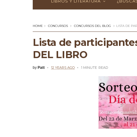
LIBROS Y LITERATURA
¿BUSCAS
HOME
CONCURSOS
CONCURSOS DEL BLOG
LISTA DE PA
Lista de participante
DEL LIBRO
by
Patt
12 YEARS AGO
1 MINUTE
READ