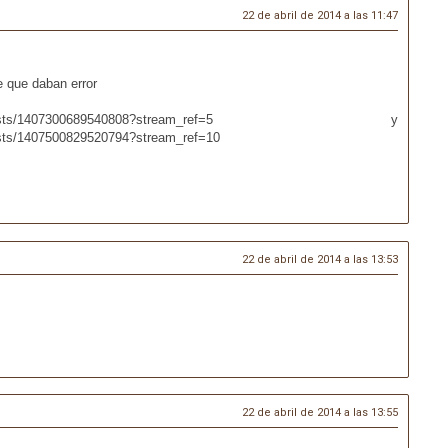
22 de abril de 2014 a las 11:47
e que daban error
deloslibros/posts/1407300689540808?stream_ref=5 y
posts/1407500829520794?stream_ref=10
22 de abril de 2014 a las 13:53
22 de abril de 2014 a las 13:55