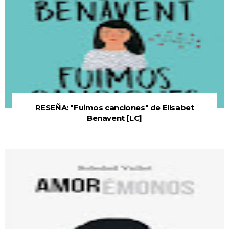
RESEÑA: "Fuimos canciones" de Elísabet
Benavent [LC]