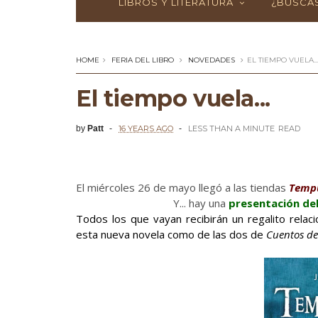
LIBROS Y LITERATURA
¿BUSCAS
HOME
FERIA DEL LIBRO
NOVEDADES
EL TIEMPO VUELA...
El tiempo vuela...
by
Patt
16 YEARS AGO
LESS THAN A MINUTE
READ
El miércoles 26 de mayo llegó a las tiendas
Tempu
Y... hay una
presentación del 
Todos los que vayan recibirán un regalito relac
esta nueva novela como de las dos de
Cuentos de