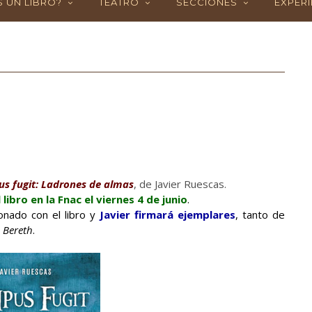
 UN LIBRO?
TEATRO
SECCIONES
EXPERI
s fugit: Ladrones de almas
, de Javier Ruescas.
libro en la Fnac el viernes 4 de junio
.
ionado con el libro y
Javier firmará ejemplares
, tanto de
 Bereth
.