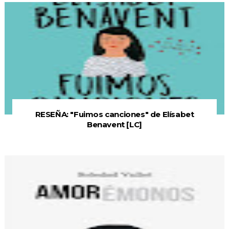
RESEÑA: "Fuimos canciones" de Elísabet
Benavent [LC]