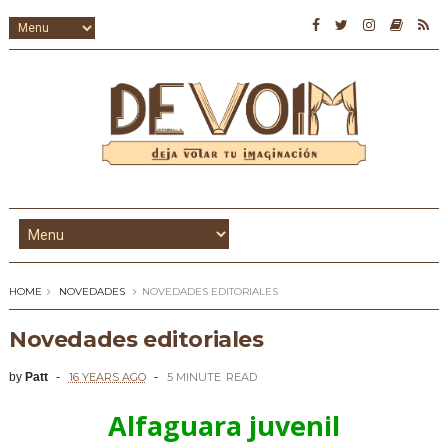
HOME
NOVEDADES
NOVEDADES EDITORIALES
Novedades editoriales
by
Patt
16 YEARS AGO
5 MINUTE
READ
Alfaguara juvenil