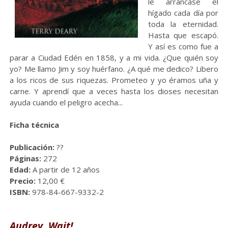
le arrancase el
hígado cada día por
toda la eternidad.
Hasta que escapó.
Y así es como fue a
parar a Ciudad Edén en 1858, y a mi vida. ¿Que quién soy
yo? Me llamo Jim y soy huérfano. ¿A qué me dedico? Libero
a los ricos de sus riquezas. Prometeo y yo éramos uña y
carne. Y aprendí que a veces hasta los dioses necesitan
ayuda cuando el peligro acecha...
Ficha técnica
Publicación:
??
Páginas:
272
Edad:
A partir de 12 años
Precio:
12,00 €
ISBN:
978-84-667-9332-2
Audrey, Wait!