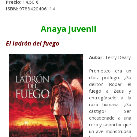
Precio:
14.50 €
ISBN:
9788420406114
Anaya juvenil
El ladrón del fuego
Autor:
Terry
Deary
Prometeo era un
dios prófugo. ¿Su
delito? Robar el
fuego a Zeus y
entregárselo a la
raza humana. ¿Su
castigo? Ser
encadenado a una
roca y soportar que
un ave monstruosa