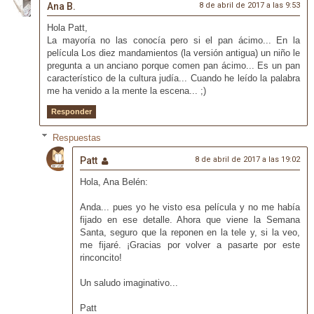
Ana B.
8 de abril de 2017 a las 9:53
Hola Patt,
La mayoría no las conocía pero si el pan ácimo... En la
película Los diez mandamientos (la versión antigua) un niño le
pregunta a un anciano porque comen pan ácimo... Es un pan
característico de la cultura judía... Cuando he leído la palabra
me ha venido a la mente la escena... ;)
Responder
Respuestas
Patt
8 de abril de 2017 a las 19:02
Hola, Ana Belén:
Anda... pues yo he visto esa película y no me había
fijado en ese detalle. Ahora que viene la Semana
Santa, seguro que la reponen en la tele y, si la veo,
me fijaré. ¡Gracias por volver a pasarte por este
rinconcito!
Un saludo imaginativo...
Patt