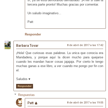
sí, ya se está demorando demasiado. ¡A ver si sale la
tercera parte pronto! Muchas gracias por comentar.
Un saludo imaginativo...
Patt
Responder
Barbara Tovar
8 de abril de 2017 a las 17:42
¡Hola! Que curiosas esas palabras. La unica que conocia era
Mandadera, y porque aquí la dicen mucho para quejarse
cuando les mandan hacer cosas jajajaja. Por cierto le tengo
muchas ganas a ese libro, a ver cuando me pongo por fin con
el.
Saludos ♥
Responder
Respuestas
Patt
8 de abril de 2017 a las 19:05