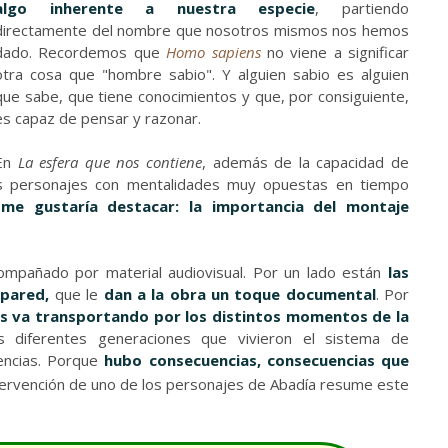
algo inherente a nuestra especie
, partiendo
directamente del nombre que nosotros mismos nos hemos
dado. Recordemos que
Homo sapiens
no viene a significar
otra cosa que "hombre sabio". Y alguien sabio es alguien
que sabe, que tiene conocimientos y que, por consiguiente,
es capaz de pensar y razonar.
En
La esfera que nos contiene
, además de la capacidad de
s personajes con mentalidades muy opuestas en tiempo
e
me gustaría destacar: la importancia del montaje
mpañado por material audiovisual. Por un lado están
las
 pared,
que le
dan a la obra un toque documental
. Por
os va transportando por los distintos momentos de la
 diferentes generaciones que vivieron el sistema de
encias. Porque
hubo consecuencias, consecuencias que
tervención de uno de los personajes de Abadía resume este