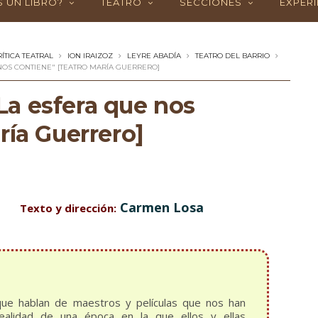
 UN LIBRO?
TEATRO
SECCIONES
EXPERI
RÍTICA TEATRAL
ION IRAIZOZ
LEYRE ABADÍA
TEATRO DEL BARRIO
 NOS CONTIENE" [TEATRO MARÍA GUERRERO]
a esfera que nos
ría Guerrero]
Carmen Losa
Texto y dirección:
ue hablan de maestros y películas que nos han
ealidad de una época en la que ellos y ellas