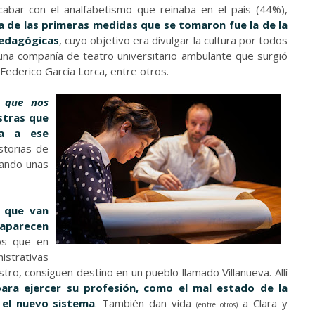
acabar con el analfabetismo que reinaba en el país (44%),
a de las primeras medidas que se tomaron fue la de la
Pedagógicas
, cuyo objetivo era divulgar la cultura por todos
 una compañía de teatro universitario ambulante que surgió
 Federico García Lorca, entre otros.
a que nos
stras que
na a ese
istorias de
mando unas
s que van
 aparecen
os que en
strativas
tro, consiguen destino en un pueblo llamado Villanueva. Allí
ara ejercer su profesión, como el mal estado de la
a el nuevo sistema
. También dan vida
a Clara y
(entre otros)