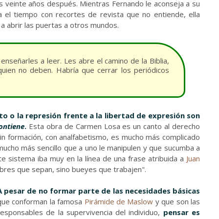
s veinte años después. Mientras Fernando le aconseja a su
 el tiempo con recortes de revista que no entiende, ella
a a abrir las puertas a otros mundos.
eñarles a leer. Les abre el camino de la Biblia,
uien no deben. Habría que cerrar los periódicos
o o la represión frente a la libertad de expresión son
ontiene
.
Esta obra de Carmen Losa es un canto al derecho
Sin formación, con analfabetismo, es mucho más complicado
 mucho más sencillo que a uno le manipulen y que sucumba a
te sistema iba muy en la línea de una frase atribuida a
Juan
bres que sepan, sino bueyes que trabajen".
A pesar de no formar parte de las necesidades básicas
que conforman la famosa
Pirámide de Maslow
y que son las
responsables de la supervivencia del individuo,
pensar es