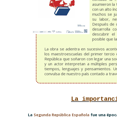
asumieron la
con un alto í
muchos se ju
su labor, n
Después de dé
desarrolla c
descubrir el
posible que l
La obra se adentra en sucesivos acont
los maestroescuelas del primer tercio 
República que soñaron con legar una soc
y un actor interpretan a múltiples per
tiempos, lenguajes y pensamientos. U
convulsa de nuestro país contado a travé
La importanc
La
Segunda República Española
fue una época