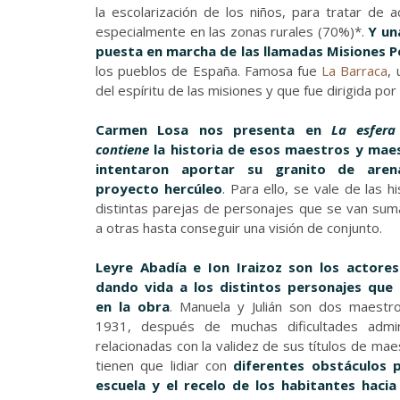
la escolarización de los niños, para tratar de 
especialmente en las zonas rurales (70%)*.
Y un
puesta en marcha de las llamadas Misiones 
los pueblos de España. Famosa fue
La Barraca
,
del espíritu de las misiones y que fue dirigida por
Carmen Losa nos presenta en
La esfer
contiene
la historia de esos maestros y mae
intentaron aportar su granito de are
proyecto hercúleo
. Para ello, se vale de las h
distintas parejas de personajes que se van su
a otras hasta conseguir una visión de conjunto.
Leyre Abadía e Ion Iraizoz son los actore
dando vida a los distintos personajes que
en la obra
. Manuela y Julián son dos maestr
1931, después de muchas dificultades admini
relacionadas con la validez de sus títulos de maes
tienen que lidiar con
diferentes obstáculos p
escuela y el recelo de los habitantes haci