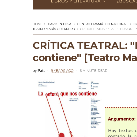
LIBROS Y LITERATURA
¿BUSCAS
HOME
CARMEN LOSA
CENTRO DRAMÁTICO NACIONAL
C
TEATRO MARÍA GUERRERO
CRÍTICA TEATRAL: "LA ESFERA QUE
CRÍTICA TEATRAL: "L
contiene" [Teatro Ma
by
Patt
9 YEARS AGO
6 MINUTE
READ
Argumento:
Hay textos q
contado la r