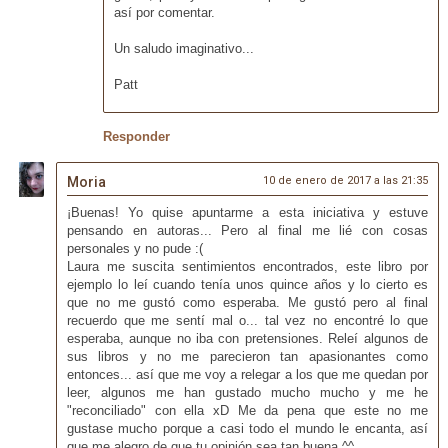
así por comentar.
Un saludo imaginativo...
Patt
Responder
Moria
10 de enero de 2017 a las 21:35
¡Buenas! Yo quise apuntarme a esta iniciativa y estuve
pensando en autoras... Pero al final me lié con cosas
personales y no pude :(
Laura me suscita sentimientos encontrados, este libro por
ejemplo lo leí cuando tenía unos quince años y lo cierto es
que no me gustó como esperaba. Me gustó pero al final
recuerdo que me sentí mal o... tal vez no encontré lo que
esperaba, aunque no iba con pretensiones. Releí algunos de
sus libros y no me parecieron tan apasionantes como
entonces... así que me voy a relegar a los que me quedan por
leer, algunos me han gustado mucho mucho y me he
"reconciliado" con ella xD Me da pena que este no me
gustase mucho porque a casi todo el mundo le encanta, así
que me alegro de que tu opinión sea tan buena ^^