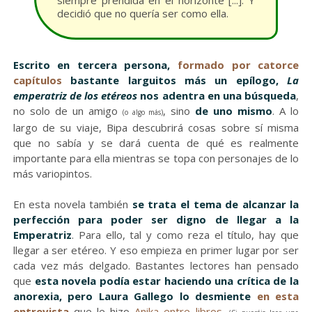
siempre prendida en el horizonte [...]. Y
decidió que no quería ser como ella.
Escrito en tercera persona,
formado por catorce
capítulos
bastante larguitos más un epílogo,
La
emperatriz de los etéreos
nos adentra en una búsqueda
,
no solo de un amigo
, sino
de uno mismo
. A lo
(o algo más)
largo de su viaje, Bipa descubrirá cosas sobre sí misma
que no sabía y se dará cuenta de qué es realmente
importante para ella mientras se topa con personajes de lo
más variopintos.
En esta novela también
se trata el tema de alcanzar la
perfección para poder ser digno de llegar a la
Emperatriz
. Para ello, tal y como reza el título, hay que
llegar a ser etéreo. Y eso empieza en primer lugar por ser
cada vez más delgado. Bastantes lectores han pensado
que
esta novela podía estar haciendo una crítica de la
anorexia, pero Laura Gallego lo desmiente
en esta
entrevista
que le hizo
Anika entre libros
.