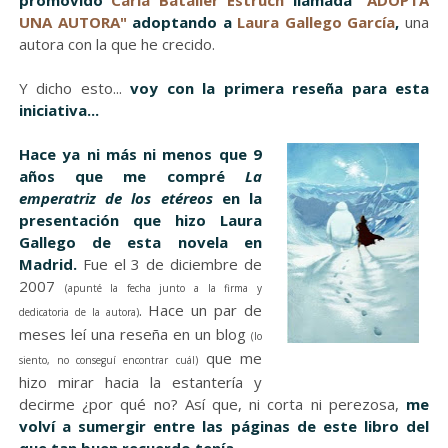
promovido
Carla Bataller Estruch
llamada
"ADOPTA
UNA AUTORA"
adoptando a
Laura Gallego García
,
una
autora con la que he crecido.
Y dicho esto...
voy con la primera reseña para esta
iniciativa...
Hace ya ni más ni menos que 9
años que me compré
La
emperatriz de los etéreos
en la
presentación que hizo Laura
Gallego de esta novela en
Madrid.
Fue el 3 de diciembre de
2007
(apunté la fecha junto a la firma y
. Hace un par de
dedicatoria de la autora)
meses leí una reseña en un blog
(lo
que me
siento, no conseguí encontrar cuál)
hizo mirar hacia la estantería y
decirme ¿por qué no? Así que, ni corta ni perezosa,
me
volví a sumergir entre las páginas de este libro del