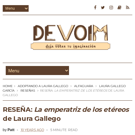
HOME
ADOPTANDO A LAURA GALLEGO
ALFAGUARA
LAURA GALLEGO
GARCÍA
RESEÑAS
RESEÑA:
LA EMPERATRIZ DE LOS ETÉREOS
DE LAURA
GALLEGO
RESEÑA:
La emperatriz de los etéreos
de Laura Gallego
by
Patt
10 YEARS AGO
5 MINUTE
READ