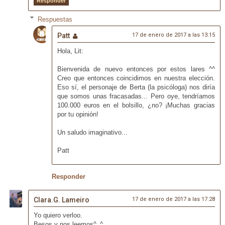
Responder
Respuestas
Patt
17 de enero de 2017 a las 13:15
Hola, Lit:
Bienvenida de nuevo entonces por estos lares ^^
Creo que entonces coincidimos en nuestra elección.
Eso sí, el personaje de Berta (la psicóloga) nos diría
que somos unas fracasadas... Pero oye, tendríamos
100.000 euros en el bolsillo, ¿no? ¡Muchas gracias
por tu opinión!
Un saludo imaginativo...
Patt
Responder
Clara.G. Lameiro
17 de enero de 2017 a las 17:28
Yo quiero verloo.
Besos y nos leemos^_^