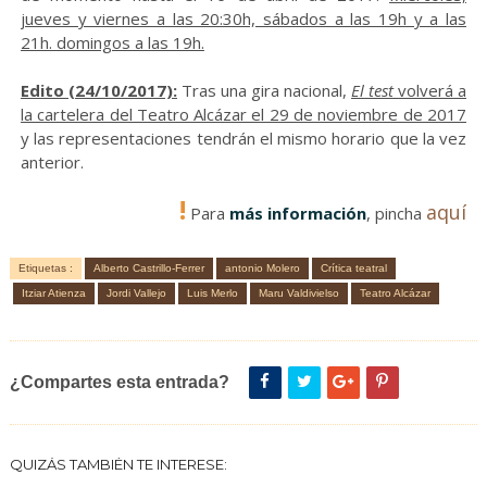
jueves y viernes a las 20:30h, sábados a las 19h y a las
21h. domingos a las 19h.
Edito (24/10/2017):
Tras una gira nacional,
El test
volverá a
la cartelera del Teatro Alcázar el 29 de noviembre de 2017
y las representaciones tendrán el mismo horario que la vez
anterior.
!
aquí
Para
más información
, pincha
Etiquetas :
Alberto Castrillo-Ferrer
antonio Molero
Crítica teatral
Itziar Atienza
Jordi Vallejo
Luis Merlo
Maru Valdivielso
Teatro Alcázar
¿Compartes esta entrada?
QUIZÁS TAMBIÉN TE INTERESE: