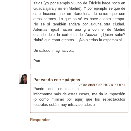
sitios (yo por ejemplo vi uno de Tricicle hace poco en
Guadalajara y no en Madrid). Y por ejemplo sé que de
este hicieron uno en Barcelona, lo único que con
otros actores. Lo que no sé es hace cuanto tiempo.
No sé si también andará por alguna otra ciudad.
Además, igual hacen una gira con el de Madrid
cuando deje la cartelera del Acázar. ¿Quién sabe?
Habrá que estar atentos... ¡No pierdas la esperanza!
Un saludo imaginativo...
Patt
Paseando entre páginas
25 de enero de 2017 a las 0:44
Puede que empiece a
informarme más de estas cosas, me da la impresión
(o como mínimo por aquí) que los espectáculos
teatrales están muy infravalorados :/
Responder