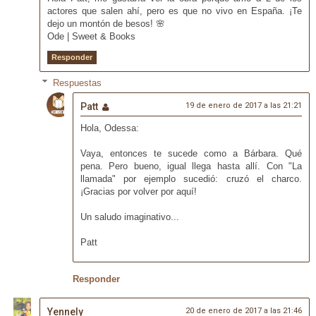
actores que salen ahí, pero es que no vivo en España. ¡Te
dejo un montón de besos! 🌸
Ode | Sweet & Books
Responder
Respuestas
Patt
19 de enero de 2017 a las 21:21
Hola, Odessa:
Vaya, entonces te sucede como a Bárbara. Qué
pena. Pero bueno, igual llega hasta allí. Con "La
llamada" por ejemplo sucedió: cruzó el charco.
¡Gracias por volver por aquí!
Un saludo imaginativo...
Patt
Responder
Yennely
20 de enero de 2017 a las 21:46