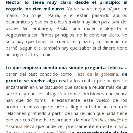
Héctor lo tiene muy claro desde el principio: él
cogería los cien mil euros
. Ya se sabe: mejor pájaro en
mano... Su mujer, Paula, y él están pasando apuros
económicos y ese dinero les serviría muy bien para salir del
bache. Sin embargo, Paula, una mujer ecologista y
vegetariana con firmes principios, no lo tiene tan claro. No
solo hay que tener en cuenta el plazo y la cantidad de
parné. Según ella, también hay que saber si el dinero tiene
un origen lícito y limpio.
Lo que empieza siendo una simple pregunta teórica
a
partir del test conocido como
Test de la golosina
,
de
pronto se vuelve algo real
y los cuatro personajes se
enzarzarán en una discusión que sacará a relucir más de un
secreto y que les obligará a tomar decisiones que nunca
han querido tomar. Precisamente este vuelco de los
acontecimientos que ocurre al llegar a tratar un tema de
relaciones profundo a partir de una reunión que nada tiene
que ver con él me ha recordado a la obra
Un dios salvaje
de
Yasmina Reza
que pude ver precisamente en este mismo
Teatro Alcázar allá por 2009.
La caracterización de los