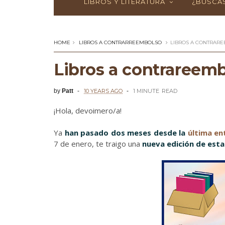
LIBROS Y LITERATURA
¿BUSCAS
HOME
LIBROS A CONTRARREEMBOLSO
LIBROS A CONTRAR
Libros a contrareem
by
Patt
10 YEARS AGO
1 MINUTE
READ
¡Hola, devoimero/a!
Ya
han pasado dos meses desde la
última en
7 de enero, te traigo una
nueva edición de esta 