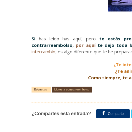
Si
has leído has aquí, pero
te estás pr
contrarreembolso,
por aquí
te dejo toda l
intercambio
, es algo diferente que te he prepara
¿Te inte
¿Te ani
Como siempre, te a
Etiquetas :
Libros a contrarreembolso
¿Compartes esta entrada?
Comparte