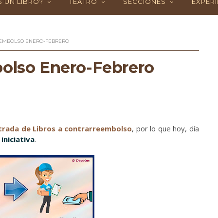
 UN LIBRO?
TEATRO
SECCIONES
EXPERI
EEMBOLSO ENERO-FEBRERO
bolso Enero-Febrero
trada de Libros a contrarreembolso
, por lo que hoy, día
iniciativa
.