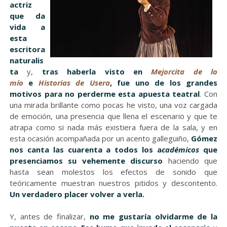
actriz
que da
vida a
esta
escritora
naturalis
ta
y,
tras haberla visto en
Mejorcita de lo
mío
e
Historias de Usera
, fue uno de los grandes
motivos para no perderme esta apuesta teatral
. Con
una mirada brillante como pocas he visto, una voz cargada
de emoción, una presencia que llena el escenario y que te
atrapa como si nada más existiera fuera de la sala, y en
esta ocasión acompañada por un acento galleguiño,
Gómez
nos canta las cuarenta a todos los a
cadémicos
que
presenciamos su vehemente discurso
haciendo que
hasta sean molestos los efectos de sonido que
teóricamente muestran nuestros pitidos y descontento.
Un verdadero placer volver a verla.
Y, antes de finalizar,
no me gustaría olvidarme de la