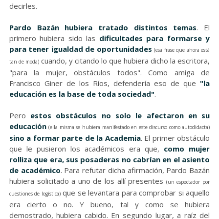
decirles.
Pardo Bazán hubiera tratado distintos temas
. El
primero hubiera sido las
dificultades para formarse y
para tener igualdad de oportunidades
(esa frase que ahora está
cuando, y citando lo que hubiera dicho la escritora,
tan de moda)
"para la mujer, obstáculos todos". Como amiga de
Francisco Giner de los Ríos, defendería eso de que
"la
educación es la base de toda sociedad"
.
Pero
estos obstáculos no solo le afectaron en su
educación
(ella misma se hubiera manifestado en este discurso como autodidacta)
sino a formar parte de la Academia
. El primer obstáculo
que le pusieron los académicos era que,
como mujer
rolliza que era, sus posaderas no cabrían en el asiento
de académico
. Para refutar dicha afirmación, Pardo Bazán
hubiera solicitado a uno de los allí presentes
(un espectador por
que se levantara para comprobar si aquello
cuestiones de logística)
era cierto o no. Y bueno, tal y como se hubiera
demostrado, hubiera cabido. En segundo lugar, a raíz del