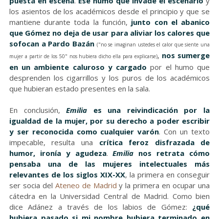
puesta en escena
.
Ese humo que invade el escenario
y
los asientos de los académicos desde el principio y que se
mantiene durante toda la función,
junto con el abanico
que Gómez no deja de usar para aliviar los calores que
sofocan a Pardo Bazán
("no se imaginan ustedes el calor que siente una
,
nos sumerge
mujer a partir de los 50" nos hubiera dicho ella para explicarse)
en un ambiente caluroso y cargado
por el humo que
desprenden los cigarrillos y los puros de los académicos
que hubieran estado presentes en la sala.
En conclusión,
Emilia
es una reivindicación por la
igualdad de la mujer, por su derecho a poder escribir
y ser reconocida como cualquier varón
. Con un texto
impecable, resulta una
crítica feroz disfrazada de
humor, ironía y agudeza
.
Emilia
nos retrata cómo
pensaba una de las mujeres intelectuales más
relevantes de los siglos XIX-XX
, la primera en conseguir
ser socia del
Ateneo de Madrid
y la primera en ocupar una
cátedra en la Universidad Central de Madrid. Como bien
dice Adánez a través de los labios de Gómez:
¿qué
hubiera pasado si mi nombre hubiera terminado en