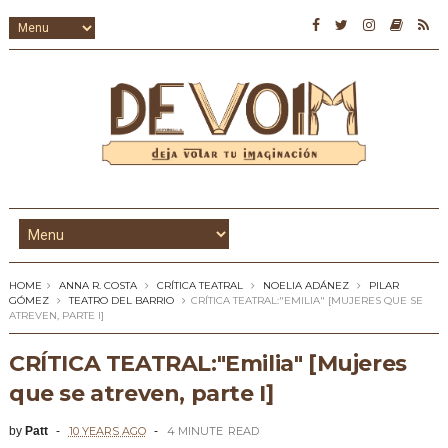
HOME
ANNA R. COSTA
CRÍTICA TEATRAL
NOELIA ADÁNEZ
PILAR
GÓMEZ
TEATRO DEL BARRIO
CRÍTICA TEATRAL:"EMILIA" [MUJERES QUE SE
ATREVEN, PARTE I]
CRÍTICA TEATRAL:"Emilia" [Mujeres
que se atreven, parte I]
by
Patt
10 YEARS AGO
4 MINUTE
READ