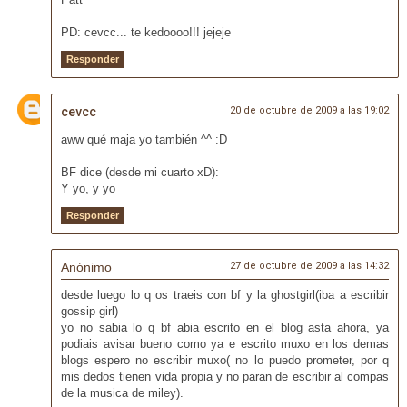
PD: cevcc... te kedoooo!!! jejeje
Responder
cevcc
20 de octubre de 2009 a las 19:02
aww qué maja yo también ^^ :D
BF dice (desde mi cuarto xD):
Y yo, y yo
Responder
Anónimo
27 de octubre de 2009 a las 14:32
desde luego lo q os traeis con bf y la ghostgirl(iba a escribir
gossip girl)
yo no sabia lo q bf abia escrito en el blog asta ahora, ya
podiais avisar bueno como ya e escrito muxo en los demas
blogs espero no escribir muxo( no lo puedo prometer, por q
mis dedos tienen vida propia y no paran de escribir al compas
de la musica de miley).