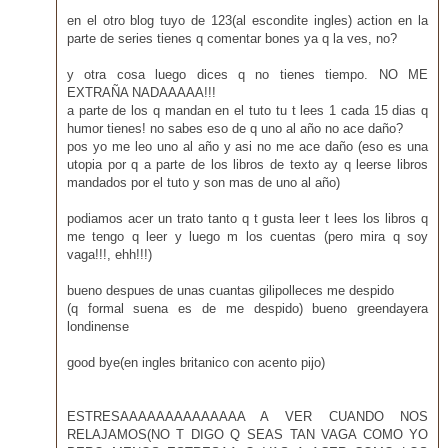
en el otro blog tuyo de 123(al escondite ingles) action en la
parte de series tienes q comentar bones ya q la ves, no?
y otra cosa luego dices q no tienes tiempo. NO ME
EXTRAÑA NADAAAAA!!!
a parte de los q mandan en el tuto tu t lees 1 cada 15 dias q
humor tienes! no sabes eso de q uno al año no ace daño?
pos yo me leo uno al año y asi no me ace daño (eso es una
utopia por q a parte de los libros de texto ay q leerse libros
mandados por el tuto y son mas de uno al año)
podiamos acer un trato tanto q t gusta leer t lees los libros q
me tengo q leer y luego m los cuentas (pero mira q soy
vaga!!!, ehh!!!)
bueno despues de unas cuantas gilipolleces me despido
(q formal suena es de me despido) bueno greendayera
londinense
good bye(en ingles britanico con acento pijo)
ESTRESAAAAAAAAAAAAAA A VER CUANDO NOS
RELAJAMOS(NO T DIGO Q SEAS TAN VAGA COMO YO