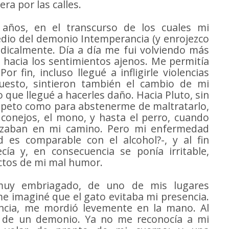
era por las calles.
 años, en el transcurso de los cuales mi
dio del demonio Intemperancia (y enrojezco
dicalmente. Día a día me fui volviendo más
e hacia los sentimientos ajenos. Me permitía
r fin, incluso llegué a infligirle violencias
uesto, sintieron también el cambio de mi
o que llegué a hacerles daño. Hacia Pluto, sin
espeto como para abstenerme de maltratarlo,
 conejos, el mono, y hasta el perro, cuando
ruzaban en mi camino. Pero mi enfermedad
es comparable con el alcohol?-, y al fin
cía y, en consecuencia se ponía irritable,
ectos de mi mal humor.
 muy embriagado, de uno de mis lugares
 me imaginé que el gato evitaba mi presencia.
encia, me mordió levemente en la mano. Al
a de un demonio. Ya no me reconocía a mi