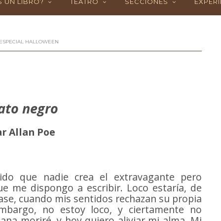
 UN LIBRO?
TEATRO
SECCIONES
EXPERI
ESPECIAL HALLOWEEN
gato negro
r Allan Poe
ido que nadie crea el extravagante pero
que me dispongo a escribir. Loco estaría, de
erase, cuando mis sentidos rechazan su propia
embargo, no estoy loco, y ciertamente no
na moriré, y hoy quiero aliviar mi alma. Mi