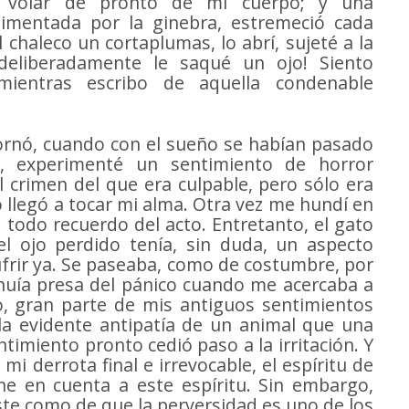
ó volar de pronto de mi cuerpo; y una
limentada por la ginebra, estremeció cada
l chaleco un cortaplumas, lo abrí, sujeté a la
deliberadamente le saqué un ojo! Siento
mientras escribo de aquella condenable
rnó, cuando con el sueño se habían pasado
a, experimenté un sentimiento de horror
crimen del que era culpable, pero sólo era
o llegó a tocar mi alma. Otra vez me hundí en
 todo recuerdo del acto. Entretanto, el gato
l ojo perdido tenía, sin duda, un aspecto
sufrir ya. Se paseaba, como de costumbre, por
 huía presa del pánico cuando me acercaba a
o, gran parte de mis antiguos sentimientos
a evidente antipatía de un animal que una
timiento pronto cedió paso a la irritación. Y
i derrota final e irrevocable, el espíritu de
ne en cuenta a este espíritu. Sin embargo,
ste como de que la perversidad es uno de los