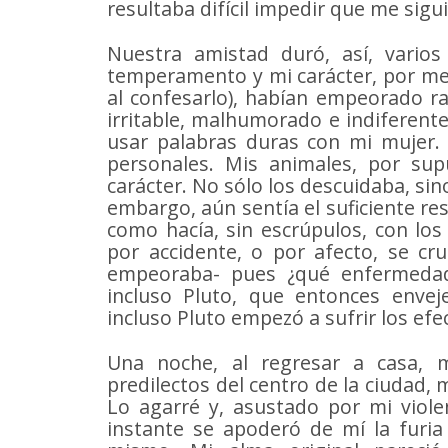
resultaba difícil impedir que me sigui
Nuestra amistad duró, así, varios
temperamento y mi carácter, por me
al confesarlo), habían empeorado ra
irritable, malhumorado e indiferent
usar palabras duras con mi mujer. Po
personales. Mis animales, por sup
carácter. No sólo los descuidaba, sin
embargo, aún sentía el suficiente r
como hacía, sin escrúpulos, con los
por accidente, o por afecto, se c
empeoraba- pues ¿qué enfermedad 
incluso Pluto, que entonces enveje
incluso Pluto empezó a sufrir los ef
Una noche, al regresar a casa,
predilectos del centro de la ciudad,
Lo agarré y, asustado por mi viol
instante se apoderó de mí la furi