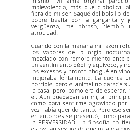
mismo. Mi alma original pareci
malevolencia, más que diabólica, a
fibra de mi ser. Saqué del bolsillo de
pobre bestia por la garganta y ¡
vergüenza, me abraso, tiemblo 
atrocidad.
Cuando con la mañana mi razón reto
los vapores de la orgía nocturn
mezclado con remordimiento ante el 
un sentimiento débil y equívoco, y n
los excesos y pronto ahogué en vino
mejoraba lentamente. La cuenca de
horrible, pero el animal no parecía 
la casa; pero, como era de esperar,
él. Aún quedaban en mi, al principi
como para sentirme agraviado por l
vez había querido tanto. Pero ese sen
en entonces se presentó, como para m
la PERVERSIDAD. La filosofía no tie
estoy tan seguro de que mi alma exi