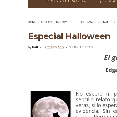
LIBROS Y LITERATURA
¿BUSCAS
HOME
ESPECIAL HALLOWEEN
LECTURAS QUINCENALES
Especial Halloween
by
Patt
17 YEARS AGO
5 MINUTE
READ
El 
Edga
No espero ni p
sencillo relato 
veras, si lo esp
evidencia. Sin 
sueño. Pero maña