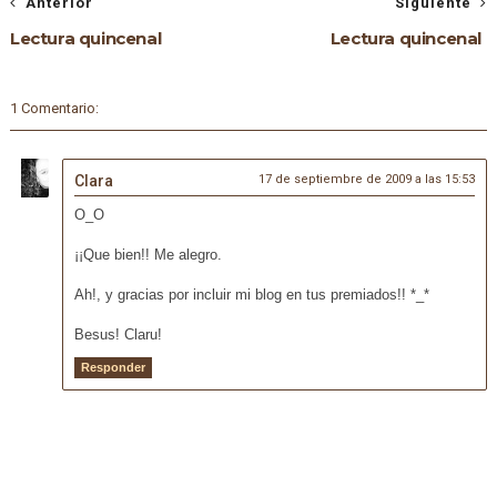
Anterior
Siguiente
Lectura quincenal
Lectura quincenal
1 Comentario:
Clara
17 de septiembre de 2009 a las 15:53
O_O
¡¡Que bien!! Me alegro.
Ah!, y gracias por incluir mi blog en tus premiados!! *_*
Besus! Claru!
Responder