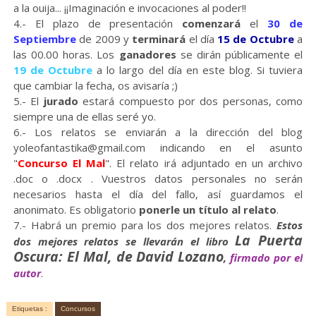
a la ouija... ¡¡Imaginación e invocaciones al poder!!
4.- El plazo de presentación
comenzará
el
30 de
Septiembre
de 2009 y
terminará
el día
15 de Octubre
a
las 00.00 horas. Los
ganadores
se dirán públicamente el
19 de Octubre
a lo largo del día en este blog. Si tuviera
que cambiar la fecha, os avisaría ;)
5.- El
jurado
estará compuesto por dos personas, como
siempre una de ellas seré yo.
6.- Los relatos se enviarán a la dirección del blog
yoleofantastika@gmail.com indicando en el asunto
"
Concurso El Mal
". El relato irá adjuntado en un archivo
.doc o .docx . Vuestros datos personales no serán
necesarios hasta el día del fallo, así guardamos el
anonimato. Es obligatorio
ponerle un título al relato
.
7.- Habrá un premio para los dos mejores relatos.
Estos
La Puerta
dos mejores relatos se llevarán el libro
Oscura: El Mal, de David Lozano
,
firmado por el
autor
.
Etiquetas :
Concursos