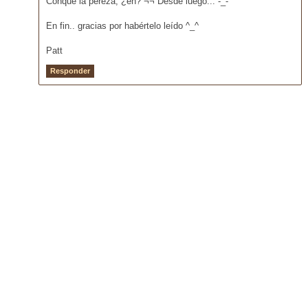
Conque la pereza, ¿eh? ¬¬ Desde luego... -_-'
En fin.. gracias por habértelo leído ^_^
Patt
Responder