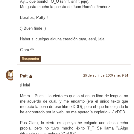
Ay... que bonito!! O_O (sniff, sniff; jeje).
Me gusta mucho la poesía de Juan Ramón Jiménez.
Besillos, Patty!!
:) Buen finde :)
Haber si cuelgas alguna creación tuya, eeh!, jaja.
Claru ^^
Responder
Patt
25 de abril de 2009 a las 9:24
¡Hola!
Mmm... Pues... lo cierto es que lo vi en un libro de lengua, no
me acuerdo de cual, y me encantó (era el único texto que
merecía la pena de ese libro xDDD), pero el que he colgado lo
he encontrado por la web; no me apetecía copiarlo -_-' xDDD
Pus Claru, lo cierto es que ya he colgado uno de cosecha
propia, pero no tuvo mucho éxito T_T Se llama "¿Algo
diferente en las noticias?" xDDD