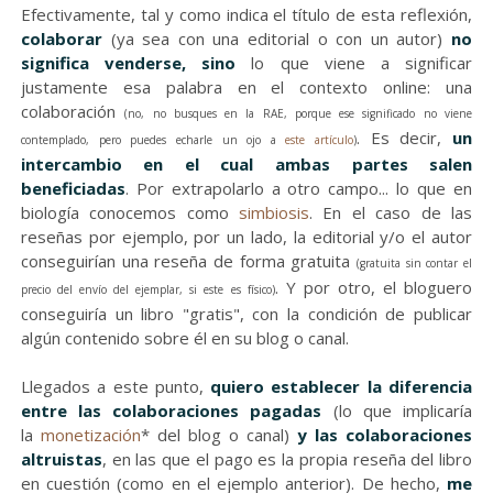
Efectivamente, tal y como indica el título de esta reflexión,
colaborar
(ya sea con una editorial o con un autor)
no
significa venderse, sino
lo que viene a significar
justamente esa palabra en el contexto online: una
colaboración
(no, no busques en la RAE, porque ese significado no viene
. Es decir,
un
contemplado, pero puedes echarle un ojo a
este artículo
)
intercambio en el cual ambas partes salen
beneficiadas
. Por extrapolarlo a otro campo... lo que en
biología conocemos como
simbiosis
. En el caso de las
reseñas por ejemplo, por un lado, la editorial y/o el autor
conseguirían una reseña de forma gratuita
(gratuita sin contar el
. Y por otro, el bloguero
precio del envío del ejemplar, si este es físico)
conseguiría un libro "gratis", con la condición de publicar
algún contenido sobre él en su blog o canal.
Llegados a este punto,
quiero establecer la diferencia
entre las colaboraciones pagadas
(lo que implicaría
la
monetización
* del blog o canal)
y las colaboraciones
altruistas
, en las que el pago es la propia reseña del libro
en cuestión (como en el ejemplo anterior). De hecho,
me