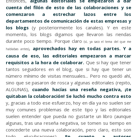
Entonces,
algunas editoriales se empezaron a dar
cuenta del filón de esto de las colaboraciones y se
comenzaron a estrechar lazos entre los
departamentos de comunicación de estas empresas y
los blogs
(y posteriormente los canales). Y en este
momento, los blogs digamos que llevaron las riendas
durante poco tiempo. Porque claro
(sí, ya saco el tema del que me
,
aprovechados hay en todas partes. Y a
hablabas antes)
causa de eso, las editoriales empezaron a marcar
requisitos a la hora de colaborar.
Que si hay que tener
tantos seguidores en el blog, que si hay que tener un
número mínimo de visitas mensuales... Pero no quedó ahí,
sino que se pasaron de rosca y algunas editoriales (repito,
ALGUNAS),
cuando hacías una reseña negativa, ¡te
quitaban la colaboración! Se luchó mucho contra esto
y, gracias a todo ese esfuerzo, hoy en día ya no suelen ser
muy comunes problemas de este tipo y las editoriales
suelen entender que pueda no gustarte un libro (aunque
algunas, tras una reseña negativa, se tomen su tiempo en
concederte una nueva colaboración, pero claro, esto son
todo elucubraciones).
En cuanto a autores