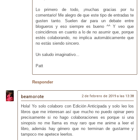
Lo primero de todo, ¡muchas gracias por tu
comentario! Me alegro de que este tipo de entradas te
gusten tanto. Suelen dar para un debate entre
blogueros y eso siempre es bueno ^^ Y veo que
coincidimos en cuanto a lo de no asumir que, porque
estés colaborando, no implica automáticamente que
no estás siendo sincero.
Un saludo imaginativo...
Patt
Responder
beamorote
2 de febrero de 2019 a las 13:38
Hola! Yo solo colaboro con Edición Anticipada y solo leo los
libros que me interesan así que mucho no puedo opinar pero
precisamente si no hago colaboraciones es porque si una
sinopsis no me llama es muy raro que me anime a leer el
libro, además hay género que no terminan de gustarme y
tampoco me apetece leerlos.