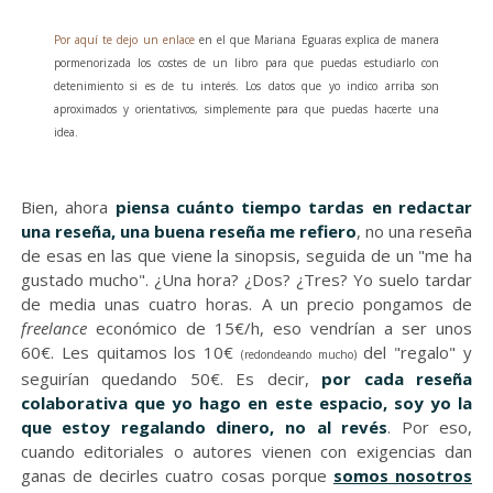
Por aquí te dejo un enlace
en el que Mariana Eguaras explica de manera
pormenorizada los costes de un libro para que puedas estudiarlo con
detenimiento si es de tu interés. Los datos que yo indico arriba son
aproximados y orientativos, simplemente para que puedas hacerte una
idea.
Bien, ahora
piensa cuánto tiempo tardas en redactar
una reseña, una buena reseña me refiero
, no una reseña
de esas en las que viene la sinopsis, seguida de un "me ha
gustado mucho". ¿Una hora? ¿Dos? ¿Tres? Yo suelo tardar
de media unas cuatro horas. A un precio pongamos de
freelance
económico de 15€/h, eso vendrían a ser unos
60€. Les quitamos los 10€
del "regalo" y
(redondeando mucho)
seguirían quedando 50€. Es decir,
por cada reseña
colaborativa que yo hago en este espacio, soy yo la
que estoy regalando dinero, no al revés
. Por eso,
cuando editoriales o autores vienen con exigencias dan
ganas de decirles cuatro cosas porque
somos nosotros