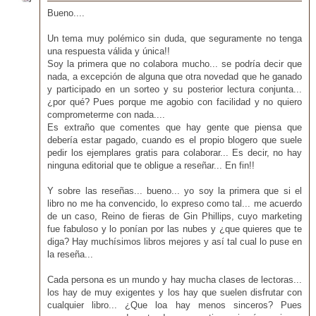
Bueno....
Un tema muy polémico sin duda, que seguramente no tenga
una respuesta válida y única!!
Soy la primera que no colabora mucho... se podría decir que
nada, a excepción de alguna que otra novedad que he ganado
y participado en un sorteo y su posterior lectura conjunta...
¿por qué? Pues porque me agobio con facilidad y no quiero
comprometerme con nada....
Es extraño que comentes que hay gente que piensa que
debería estar pagado, cuando es el propio blogero que suele
pedir los ejemplares gratis para colaborar... Es decir, no hay
ninguna editorial que te obligue a reseñar... En fin!!
Y sobre las reseñas... bueno... yo soy la primera que si el
libro no me ha convencido, lo expreso como tal... me acuerdo
de un caso, Reino de fieras de Gin Phillips, cuyo marketing
fue fabuloso y lo ponían por las nubes y ¿que quieres que te
diga? Hay muchísimos libros mejores y así tal cual lo puse en
la reseña...
Cada persona es un mundo y hay mucha clases de lectoras...
los hay de muy exigentes y los hay que suelen disfrutar con
cualquier libro... ¿Que loa hay menos sinceros? Pues