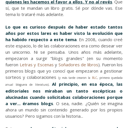
quienes les hacemos el favor a ellos. Y no al revés
. Que
sí, que te mandan un libro gratis. Sé por dónde vas. Ese
tema lo trataré más adelante.
Lo que es curioso después de haber estado tantos
años por estos lares es haber visto la evolución que
ha habido respecto a este tema
. En 2008, cuando creé
este espacio, lo de las colaboraciones era como desear ver
un unicornio. Ni se pensaba. Unos años más adelante,
empezaron a surgir "blogs grandes" (en su momento
fueron
Letras y Escenas
y
Soñadores de libros
). Fueron los
primeros blogs que yo conocí que empezaron a gestionar
sorteos y colaboraciones
(y más tarde crearon la
BLC
, primera quedada
.
Al principio, en esa época, las
anual bloguera de literatura)
editoriales nos miraban un tanto escépticas o
alucinadas cuando solicitabas colaboraciones porque
a ver... éramos blogs
. O sea, nadie. ¿Quién se imagina
ahora un mundo sin contenido generado por los propios
usuarios? Pero sigamos con la historia...