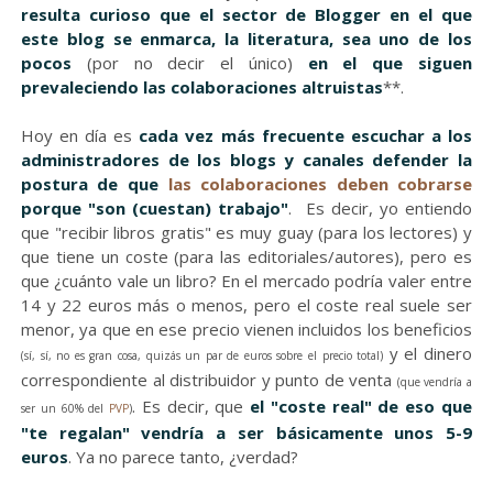
resulta curioso que el sector de Blogger en el que
este blog se enmarca, la literatura, sea uno de los
pocos
(por no decir el único)
en el que siguen
prevaleciendo las colaboraciones altruistas
**.
Hoy en día es
cada vez más frecuente escuchar a los
administradores de los blogs y canales defender la
postura de que
las colaboraciones deben cobrarse
porque "son (cuestan) trabajo"
. Es decir, yo entiendo
que "recibir libros gratis" es muy guay (para los lectores) y
que tiene un coste (para las editoriales/autores), pero es
que ¿cuánto vale un libro? En el mercado podría valer entre
14 y 22 euros más o menos, pero el coste real suele ser
menor, ya que en ese precio vienen incluidos los beneficios
y el dinero
(sí, sí, no es gran cosa, quizás un par de euros sobre el precio total)
correspondiente al distribuidor y punto de venta
(que vendría a
. Es decir, que
el "coste real" de eso que
ser un 60% del
PVP
)
"te regalan" vendría a ser básicamente unos 5-9
euros
. Ya no parece tanto, ¿verdad?