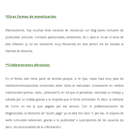
*Otras formas de monetización:
Efectivamente, hay muchas otras maneras de monetizar un blog (como inclusión de
publicidad, artículos o enlaces patrocinados, afiliaciones, etc.), pero al no ser el tema de
esta reflexión (y no ser realmente muy frecuentes en este sector) me he tomado la
libertad de obviarlos.
**Colaboraciones altruistas:
En el fondo, esto tiene parte de sentido porque, si te fijas, hasta hace muy poco las
reseñas/entrevistas/otros contenidos sobre libros se realizaban únicamente en medios
tradicionales (prensa, radio, ¿televisión?), en los que el periodista realizaba su trabajo y
cobraba por su trabajo gracias a la empresa que lo tenía contratado. Es decir, la editorial
de turno no era la que pagaba por ese servicio. Con la profesionalización de
blogs/canales, el elemento de "quién paga" ya no está tan claro. Y, por eso, la mayoría de
webs culturales sobreviven gracias a la publicidad o suscripciones de los usuarios (es
decir, los consumidores de la información).