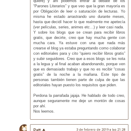
quiere) y ahí podemos entrar al debate de los
“Parones Literarios” y que veo que la gran mayoría es
por Obligación de leer o saturación de lecturas. Yo
misma he estado arrastrando uno durante meses,
hasta que decidí hacer lo que realmente me apetecía
(ver películas, series, animes etc…) y leer casi nada.
Y sobre los blogs que se crean para recibir libros
gratis, que decirte, creo que hay mucha gente con
mucha cara. Ya estuve con una que nada más
crearse el blog ya estaba preguntando como colaborar
con editoriales para y cito “quiero recibir libros gratis”
y subir seguidores. Creo que a esos blogs se les nota
a la legua y al final acaban abandonando, porque ven
que es demasiado trabajo y que no es recibir “cosas
gratis” de la noche a la mañana. Este tipo de
personas también tienen parte de culpa de que las
editoriales hayan puesto los requisitos que piden.
Perdona la parrafada jajaja. He hablado de todo creo,
aunque seguramente me deje un montón de cosas
por ahí.
Nos leemos.
Patt
3 de febrero de 2019 a las 21:28