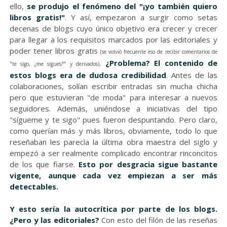
ello,
se produjo el fenómeno del "¡yo también quiero
libros gratis!"
. Y así, empezaron a surgir como setas
decenas de blogs cuyo único objetivo era crecer y crecer
para llegar a los requisitos marcados por las editoriales y
poder tener libros gratis
(se volvió frecuente eso de recibir comentarios de
.
¿Problema? El contenido de
"te sigo, ¿me sigues?" y derivados)
estos blogs era de dudosa credibilidad
. Antes de las
colaboraciones, solían escribir entradas sin mucha chicha
pero que estuvieran "de moda" para interesar a nuevos
seguidores. Además, uniéndose a iniciativas del tipo
"sígueme y te sigo" pues fueron despuntando. Pero claro,
como querían más y más libros, obviamente, todo lo que
reseñaban les parecía la última obra maestra del siglo y
empezó a ser realmente complicado encontrar rinconcitos
de los que fiarse.
Esto por desgracia sigue bastante
vigente, aunque cada vez empiezan a ser más
detectables.
Y esto sería la autocrítica por parte de los blogs.
¿Pero y las editoriales?
Con esto del filón de las reseñas