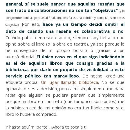
general, sí se suele pensar que aquellas reseñas que
son fruto de colaboraciones no son tan "objetivas"
(y lo
pongo entre comillas porque, al final, una reseña es una opinión y, como tal, siempre es
. Por eso,
hace ya un tiempo decidí omitir el
subjetiva)
dato de cuándo una reseña es colaborativa o no
.
Cuando publico en este espacio, siempre soy fiel a lo que
opino sobre el libro (o la obra de teatro), ya sea porque lo
he conseguido de mi propio bolsillo o gracias a un
autor/editorial.
El único caso en el que sigo indicándolo
es el de aquellos libros que consigo gracias a la
biblioteca, por darle un poquito de visibilidad a este
servicio público tan maravilloso
. De hecho, creé una
etiqueta propia:
Un lugar llamado biblioteca
. No sé qué
opinarás de esta decisión, pero a mí simplemente me daba
rabia que alguien se pudiera pensar que simplemente
porque un libro en concreto (que tampoco son tantos) me
lo hubieran cedido, mi opinión no era tan fiable como si el
libro lo hubiera comprado.
Y hasta aquí mi parte... ¡Ahora te toca a ti!