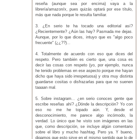
reseña (aunque sea por encima) vaya a la
librería/amazon/x, pues quizás optará por ese título,
más que nada porque le resulta familiar.
3. ¿En serio te ha tocado una editorial así?
¿Recientemente? ¿Aún las hay? Pasmada me dejas.
Aunque, por lo que dices, intuyo que es "algo poco
frecuente" (¿¿??)...
4. Totalmente de acuerdo con eso que dices del
respeto. Pero también es cierto que, una cosa es
decir las cosas con respeto (yo, por ejemplo, nunca
he tenido problemas en ese aspecto porque me hayan
dicho que haya sido irrespetuosa) y otra muy distinta
guardarse cositas o disfrazarlas para que no suenen
taaaan mal.
5. Sobre instagram... ¿en serio conoces gente que
escribe reseñas ahí? ¿Dónde la descripción? Yo con
eso no me he topado aún. Y, desde el
desconocimiento, me parece algo incómodo, la
verdad. Lo único que he visto son imágenes en las
que, como descripción, se incluye algún comentario
sobre el libro y mucho hashtag. Pero ya. Y bueno,
digamos que esto sirve en el mismo sentido que lo de