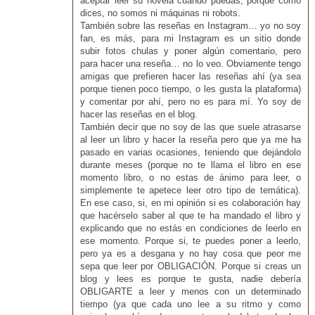
aceptar leer su novela cuando puedas, porque como
dices, no somos ni máquinas ni robots.
También sobre las reseñas en Instagram… yo no soy
fan, es más, para mi Instagram es un sitio donde
subir fotos chulas y poner algún comentario, pero
para hacer una reseña… no lo veo. Obviamente tengo
amigas que prefieren hacer las reseñas ahí (ya sea
porque tienen poco tiempo, o les gusta la plataforma)
y comentar por ahí, pero no es para mí. Yo soy de
hacer las reseñas en el blog.
También decir que no soy de las que suele atrasarse
al leer un libro y hacer la reseña pero que ya me ha
pasado en varias ocasiones, teniendo que dejándolo
durante meses (porque no te llama el libro en ese
momento libro, o no estas de ánimo para leer, o
simplemente te apetece leer otro tipo de temática).
En ese caso, si, en mi opinión si es colaboración hay
que hacérselo saber al que te ha mandado el libro y
explicando que no estás en condiciones de leerlo en
ese momento. Porque si, te puedes poner a leerlo,
pero ya es a desgana y no hay cosa que peor me
sepa que leer por OBLIGACIÓN. Porque si creas un
blog y lees es porque te gusta, nadie debería
OBLIGARTE a leer y menos con un determinado
tiempo (ya que cada uno lee a su ritmo y como