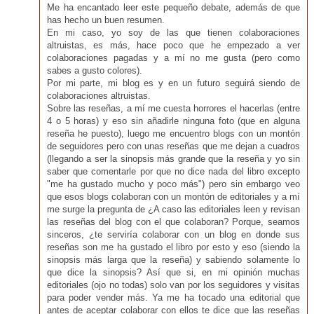
Me ha encantado leer este pequeño debate, además de que
has hecho un buen resumen.
En mi caso, yo soy de las que tienen colaboraciones
altruistas, es más, hace poco que he empezado a ver
colaboraciones pagadas y a mí no me gusta (pero como
sabes a gusto colores).
Por mi parte, mi blog es y en un futuro seguirá siendo de
colaboraciones altruistas.
Sobre las reseñas, a mí me cuesta horrores el hacerlas (entre
4 o 5 horas) y eso sin añadirle ninguna foto (que en alguna
reseña he puesto), luego me encuentro blogs con un montón
de seguidores pero con unas reseñas que me dejan a cuadros
(llegando a ser la sinopsis más grande que la reseña y yo sin
saber que comentarle por que no dice nada del libro excepto
"me ha gustado mucho y poco más") pero sin embargo veo
que esos blogs colaboran con un montón de editoriales y a mí
me surge la pregunta de ¿A caso las editoriales leen y revisan
las reseñas del blog con el que colaboran? Porque, seamos
sinceros, ¿te serviría colaborar con un blog en donde sus
reseñas son me ha gustado el libro por esto y eso (siendo la
sinopsis más larga que la reseña) y sabiendo solamente lo
que dice la sinopsis? Así que si, en mi opinión muchas
editoriales (ojo no todas) solo van por los seguidores y visitas
para poder vender más. Ya me ha tocado una editorial que
antes de aceptar colaborar con ellos te dice que las reseñas