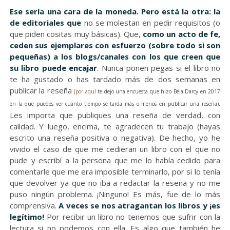
Ese sería una cara de la moneda. Pero está la otra: la
de editoriales que
no se molestan en pedir requisitos (o
que piden cositas muy básicas). Que,
como un acto de fe,
ceden sus ejemplares con esfuerzo (sobre todo si son
pequeñas) a los blogs/canales con los que creen que
su libro puede encajar
. Nunca ponen pegas si el libro no
te ha gustado o has tardado más de dos semanas en
publicar la reseña
(
por aquí
te dejo una encuesta que hizo Bela Darcy en 2017
.
en la que puedes ver cuánto tiempo se tarda más o menos en publicar una reseña)
Les importa que publiques una reseña de verdad, con
calidad. Y luego, encima, te agradecen tu trabajo (hayas
escrito una reseña positiva o negativa). De hecho, yo he
vivido el caso de que me cedieran un libro con el que no
pude y escribí a la persona que me lo había cedido para
comentarle que me era imposible terminarlo, por si lo tenía
que devolver ya que no iba a redactar la reseña y no me
puso ningún problema. ¡Ninguno! Es más, fue de lo más
comprensiva.
A veces se nos atragantan los libros y ¡es
legítimo!
Por recibir un libro no tenemos que sufrir con la
lectura si no podemos con ella. Es algo que también he