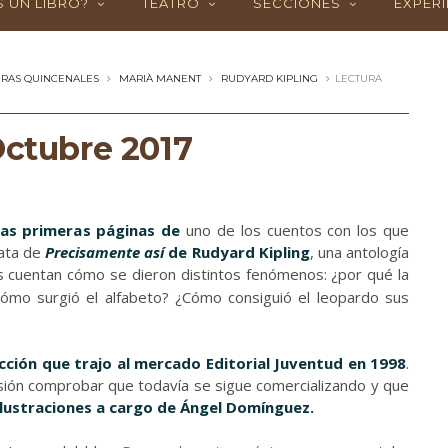
 UN LIBRO?
TEATRO
SECCIONES
EXPERI
URAS QUINCENALES
MARIÀ MANENT
RUDYARD KIPLING
LECTURA
Octubre 2017
las primeras páginas de
uno de los cuentos con los que
rata de
Precisamente así
de Rudyard Kipling
, una antología
s cuentan
cómo se dieron distintos fenómenos: ¿por qué la
ómo surgió el alfabeto? ¿Cómo consiguió el leopardo sus
ucción que trajo al mercado Editorial Juventud en 1998
.
lusión comprobar que todavía se sigue comercializando y que
 ilustraciones a cargo de Ángel Domínguez.