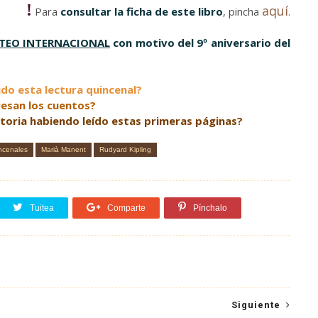
!
aquí
Para
consultar la ficha de este libro
, pincha
.
TEO INTERNACIONAL
con motivo del 9º aniversario del
do esta lectura quincenal?
resan los cuentos
?
storia habiendo leído estas primeras páginas?
ncenales
Marià Manent
Rudyard Kipling
Tuitea
Comparte
Pínchalo
Siguiente