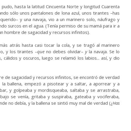
 pudo, hasta la latitud Cincuenta Norte y longitud Cuarenta
ando sólo unos pantalones de lona azul, unos tirantes
–
has
 querido
–
y una navaja, vio a un marinero solo, náufrago y
iendo surcos en el agua. (Tenía permiso de su mamá para ir a
un hombre de sagacidad y recursos infinitos).
ás atrás hasta casi tocar la cola, y se tragó al marinero
o, y los tirantes
–
que
no debes olvidar–
y
la navaja. Se lo
cálidos y oscuros, luego se relamió los labios... así, y dio
e de sagacidad y recursos infinitos, se encontró de verdad
e la ballena, empezó a pisotear y a saltar, a aporrear y a
umbar, y golpeaba y mordisqueaba, saltaba y se arrastraba,
bajo se venía, gritaba y suspiraba, gateaba y vociferaba,
de no debía, y la ballena se sintió muy mal de verdad (¿
Has