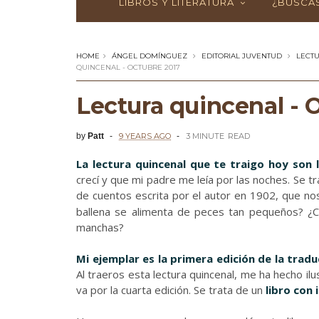
LIBROS Y LITERATURA
¿BUSCAS
HOME
ÁNGEL DOMÍNGUEZ
EDITORIAL JUVENTUD
LECT
QUINCENAL - OCTUBRE 2017
Lectura quincenal - 
by
Patt
9 YEARS AGO
3 MINUTE
READ
La lectura quincenal
que te traigo hoy son 
crecí y que mi padre me leía por las noches. Se t
de cuentos escrita por el autor en 1902, que no
ballena se alimenta de peces tan pequeños? ¿C
manchas?
Mi ejemplar es la primera edición de la trad
Al traeros esta lectura quincenal, me ha hecho i
va por la cuarta edición. Se trata de un
libro con