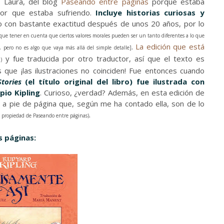
 Laura, del blog
Paseando entre páginas
porque estaba
tor que estaba sufriendo.
Incluye historias curiosas y
do con bastante exactitud después de unos 20 años, por lo
 que tener en cuenta que ciertos valores morales pueden ser un tanto diferentes a lo que
.
La edición que está
 pero no es algo que vaya más allá del simple detalle]
y fue traducida por otro traductor, así que el texto es
)
s que ¡las ilustraciones no coinciden! Fue entonces cuando
tories
(el título original del libro) fue ilustrada con
pio Kipling
. Curioso, ¿verdad? Además, en esta edición de
as a pie de página que, según me ha contado ella, son de lo
.
propiedad de Paseando entre páginas)
 páginas: