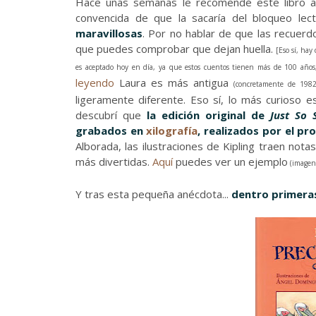
Hace unas semanas le recomendé este libro a
convencida de que la sacaría del bloqueo lec
maravillosas
. Por no hablar de que las recuer
que puedes comprobar que dejan huella.
[Eso sí, hay
es aceptado hoy en día, ya que estos cuentos tienen más de 100 años,
leyendo
Laura es más antigua
(concretamente de 1982
ligeramente diferente. Eso sí, lo más curioso e
descubrí que
la edición original de
Just So S
grabados en
xilografía
, realizados por el pro
Alborada, las ilustraciones de Kipling traen not
más divertidas.
Aquí
puedes ver un ejemplo
(imagen 
Y tras esta pequeña anécdota...
dentro primeras