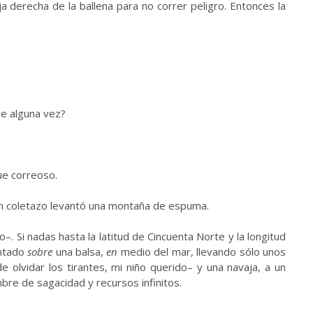
 derecha de la ballena para no correr peligro. Entonces la
e alguna vez?
ue correoso.
e un coletazo levantó una montaña de espuma.
to
–
. Si nadas hasta la latitud de Cincuenta Norte y la longitud
ntado
sobre
una balsa,
en
medio del mar, llevando sólo unos
e olvidar los tirantes, mi niño querido
–
y una navaja, a un
bre de sagacidad y recursos infinitos.