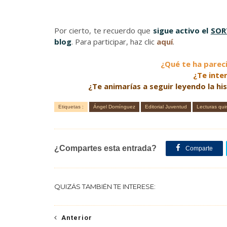
Por cierto, te recuerdo que
sigue activo el
SOR
blog
. Para participar, haz clic
aquí
.
¿Qué te ha pareci
¿Te inte
¿Te animarías a seguir leyendo la hi
Etiquetas :
Ángel Domínguez
Editorial Juventud
Lecturas qui
¿Compartes esta entrada?
Comparte
QUIZÁS TAMBIÉN TE INTERESE:
Anterior