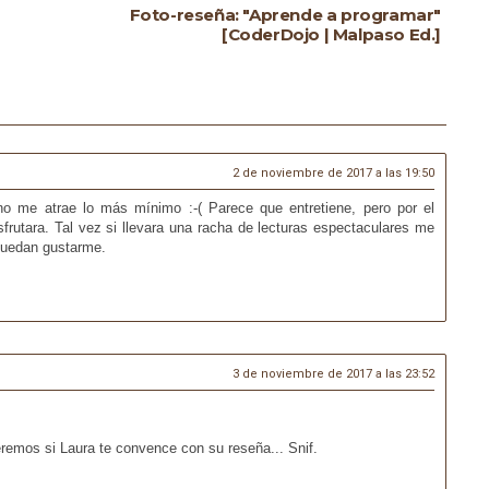
Foto-reseña: "Aprende a programar"
[CoderDojo | Malpaso Ed.]
2 de noviembre de 2017 a las 19:50
 no me atrae lo más mínimo :-( Parece que entretiene, pero por el
frutara. Tal vez si llevara una racha de lecturas espectaculares me
 puedan gustarme.
3 de noviembre de 2017 a las 23:52
veremos si Laura te convence con su reseña... Snif.