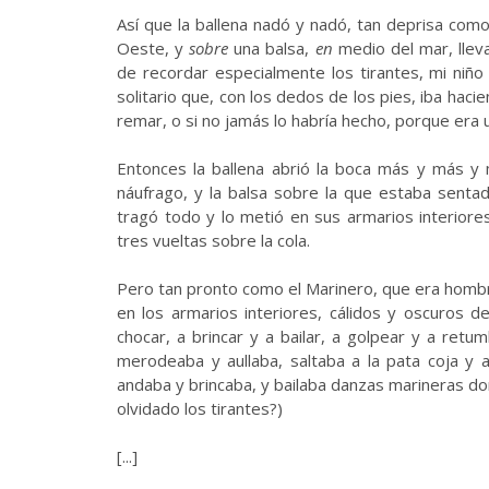
Así que la ballena nadó y nadó, tan deprisa como
Oeste, y
sobre
una balsa,
en
medio del mar, llev
de recordar especialmente los tirantes, mi niño
solitario que, con los dedos de los pies, iba hac
remar, o si no jamás lo habría hecho, porque era 
Entonces la ballena abrió la boca más y más y m
náufrago, y la balsa sobre la que estaba sentad
tragó todo y lo metió en sus armarios interiores, 
tres vueltas sobre la cola.
Pero tan pronto como el Marinero, que era hombr
en los armarios interiores, cálidos y oscuros d
chocar, a brincar y a bailar, a golpear y a ret
merodeaba y aullaba, saltaba a la pata coja y a
andaba y brincaba, y bailaba danzas marineras don
olvidado los tirantes?)
[...]