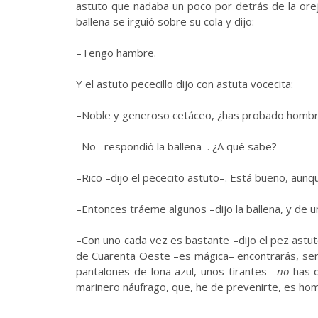
astuto que nadaba un poco por detrás de la oreja
ballena se irguió sobre su cola y dijo:
–Tengo hambre.
Y el astuto pececillo dijo con astuta vocecita:
–Noble y generoso cetáceo, ¿has probado hombr
–No
–
respondió la ballena
–
. ¿A qué sabe?
–Rico
–
dijo el pececito astuto
–
. Está bueno, aunq
–Entonces tráeme algunos
–
dijo la ballena, y d
–Con uno cada vez es bastante
–
dijo el pez astu
de Cuarenta Oeste
–
es mágica
–
encontrarás, se
pantalones de lona azul, unos tirantes
–
no
has d
marinero náufrago, que, he de prevenirte, es hom