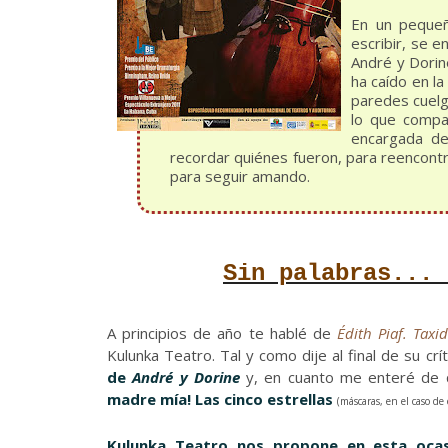
En un pequeñ
escribir, se e
André y Dorin
ha caído en la
paredes cuelg
lo que compa
encargada de 
recordar quiénes fueron, para reencon
para seguir amando.
Sin palabras... 
A principios de año te hablé de
Édith Piaf. Tax
Kulunka Teatro. Tal y como dije al final de su crít
de
André y Dorine
y, en cuanto me enteré de q
madre mía! Las cinco estrellas
(máscaras, en el caso de 
Kulunka Teatro nos propone en esta ocas