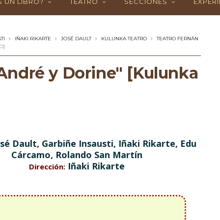
 UN LIBRO?
TEATRO
SECCIONES
EXPERI
TI
IÑAKI RIKARTE
JOSÉ DAULT
KULUNKA TEATRO
TEATRO FERNÁN
O]
ndré y Dorine" [Kulunka
sé Dault, Garbiñe Insausti, Iñaki Rikarte, Edu
Cárcamo, Rolando San Martín
Iñaki Rikarte
Dirección: