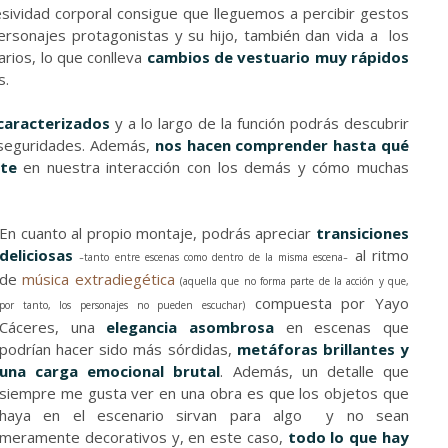
esividad corporal consigue que lleguemos a percibir gestos
ersonajes protagonistas y su hijo, también dan vida a los
rios, lo que conlleva
cambios de vestuario muy rápidos
s.
caracterizados
y a lo largo de la función podrás descubrir
inseguridades. Además,
nos hacen comprender hasta qué
nte
en nuestra interacción con los demás y cómo muchas
En cuanto al propio montaje, podrás apreciar
transiciones
deliciosas
al ritmo
tanto entre escenas como dentro de la misma escena
–
–
de
música extradiegética
(aquella que no forma parte de la acción y que,
compuesta por Yayo
por tanto, los personajes no pueden escuchar)
Cáceres, una
elegancia asombrosa
en escenas que
podrían hacer sido más sórdidas,
metáforas brillantes y
una carga emocional brutal
. Además, un detalle que
siempre me gusta ver en una obra es que los objetos que
haya en el escenario sirvan para algo y no sean
meramente decorativos y, en este caso,
todo lo que hay