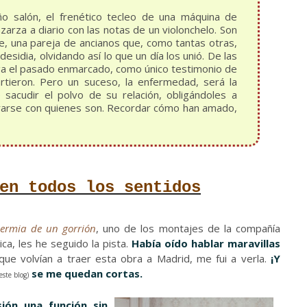
o salón, el frenético tecleo de una máquina de
nzarza a diario con las notas de un violonchelo. Son
e, una pareja de ancianos que, como tantas otras,
 desidia, olvidando así lo que un día los unió. De las
a el pasado enmarcado, como único testimonio de
rtieron. Pero un suceso, la enfermedad, será la
sacudir el polvo de su relación, obligándoles a
trarse con quienes son. Recordar cómo han amado,
en todos los sentidos
idermia de un gorrión
, uno de los montajes de la compañía
ica, les he seguido la pista.
Había oído hablar maravillas
ue volvían a traer esta obra a Madrid, me fui a verla.
¡Y
se me quedan cortas.
este blog)
ión una función sin