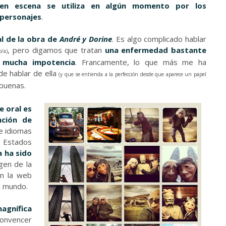
en escena se utiliza en algún momento por los
personajes
.
l de la obra de
André y Dorine
. Es algo complicado hablar
, pero digamos que tratan
una enfermedad bastante
o/a)
a mucha impotencia
. Francamente, lo que más me ha
de hablar de ella
(y que se entienda a la perfección desde que aparece un papel
abuenas.
e oral es
nción de
e idiomas
o Estados
a ha sido
agen de la
n la web
l mundo.
magnífica
convencer