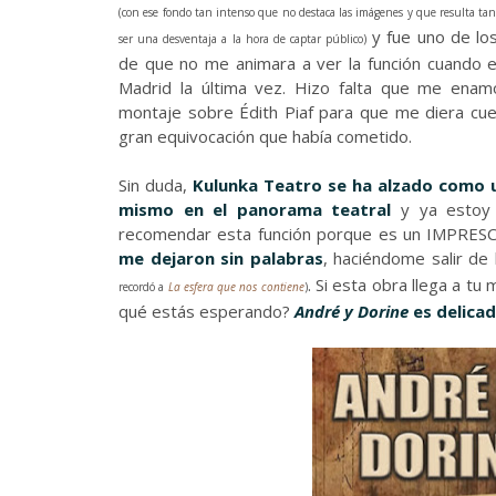
(con ese fondo tan intenso que no destaca las imágenes y que resulta t
y fue uno de lo
ser una desventaja a la hora de captar público)
de que no me animara a ver la función cuando 
Madrid la última vez. Hizo falta que me enam
montaje sobre Édith Piaf para que me diera cue
gran equivocación que había cometido.
Sin duda,
Kulunka Teatro se ha alzado como 
mismo en el panorama teatral
y ya estoy
recomendar esta función porque es un IMPRES
me dejaron sin palabras
, haciéndome salir de
. Si esta obra llega a tu 
recordó a
La esfera que nos contiene
)
qué estás esperando?
André y Dorine
es delicad