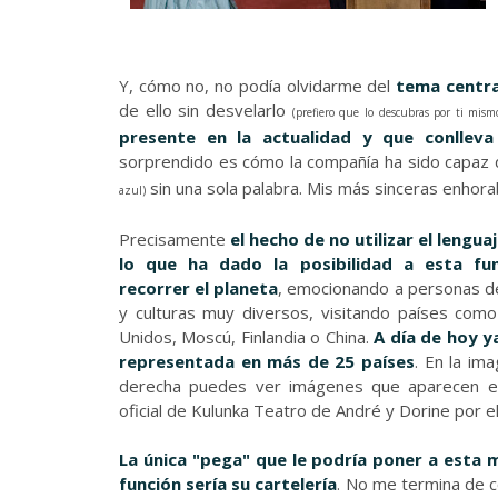
Y, cómo no, no podía olvidarme del
tema centra
de ello sin desvelarlo
(prefiero que lo descubras por ti mism
presente en la actualidad y que conllev
sorprendido es cómo la compañía ha sido capaz 
sin una sola palabra. Mis más sinceras enhor
azul)
Precisamente
el hecho de no utilizar el lenguaj
lo que ha dado la posibilidad a esta fu
recorrer el planeta
, emocionando a personas d
y culturas muy diversos, visitando países com
Unidos, Moscú, Finlandia o China.
A día de hoy
y
representada en más de 25 países
. En la im
derecha puedes ver imágenes que aparecen e
oficial de Kulunka Teatro de André y Dorine por e
La única "pega" que le podría poner a esta 
función sería su cartelería
. No me termina de 