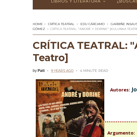
LIBROS Y LITERATURA
¿BUSCAS
HOME
CRÍTICA TEATRAL
EDU CÁRCAMO
GARBIÑE INSAUS
GÓMEZ
CRÍTICA TEATRAL: "ANDRÉ Y DORINE" [KULUNKA TEATR
CRÍTICA TEATRAL: "A
Teatro]
by
Patt
9 YEARS AGO
4 MINUTE
READ
Jo
Autores:
Argumento: