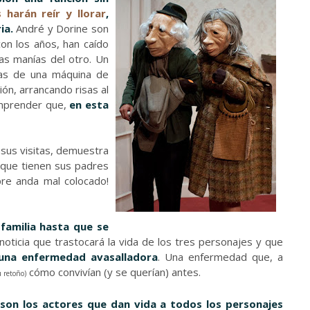
 harán reír y llorar
,
ia.
André y Dorine son
con los años, han caído
las manías del otro. Un
clas de una máquina de
ión, arrancando risas al
comprender que,
en esta
 sus visitas, demuestra
 que tienen sus padres
pre anda mal colocado!
 familia hasta que se
oticia que trastocará la vida de los tres personajes y que
una enfermedad avasalladora
. Una enfermedad que, a
cómo convivían (y se querían) antes.
u retoño)
 son los actores que dan vida a todos los personajes