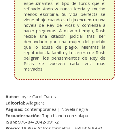
espeluznantes: el tipo de libros que el
refinado Andrew nunca leería y mucho
menos escribiría. Su vida perfecta se
viene abajo cuando su hija encuentra una
novela de Rey de Picas y comienza a
hacer preguntas. Al mismo tiempo, Rush
recibe una citación judicial tras ser
demandado por una mujer del pueblo
que lo acusa de plagio. Mientras la
reputación, la familia y la carrera de Rush
peligran, los pensamientos de Rey de
Picas se vuelven cada vez más
malvados.
Autor:
Joyce Carol Oates
Editorial:
Alfaguara
Páginas:
Contemporánea | Novela negra
Encuadernación:
Tapa blanda con solapa
ISBN:
978-84-2042-091-2
Precio:
18,90 € (
Otros formatos
- EPUB: 9,99 €)