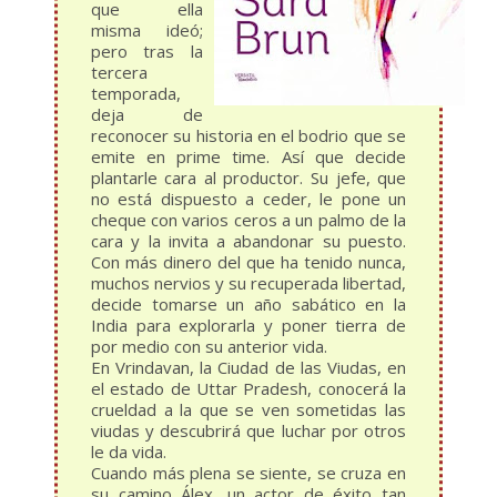
que ella
misma ideó;
pero tras la
tercera
temporada,
deja de
reconocer su historia en el bodrio que se
emite en prime time. Así que decide
plantarle cara al productor. Su jefe, que
no está dispuesto a ceder, le pone un
cheque con varios ceros a un palmo de la
cara y la invita a abandonar su puesto.
Con más dinero del que ha tenido nunca,
muchos nervios y su recuperada libertad,
decide tomarse un año sabático en la
India para explorarla y poner tierra de
por medio con su anterior vida.
En Vrindavan, la Ciudad de las Viudas, en
el estado de Uttar Pradesh, conocerá la
crueldad a la que se ven sometidas las
viudas y descubrirá que luchar por otros
le da vida.
Cuando más plena se siente, se cruza en
su camino Álex, un actor de éxito tan