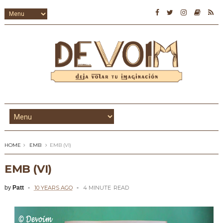
HOME
EMB
EMB (VI)
EMB (VI)
by
Patt
10 YEARS AGO
4 MINUTE
READ