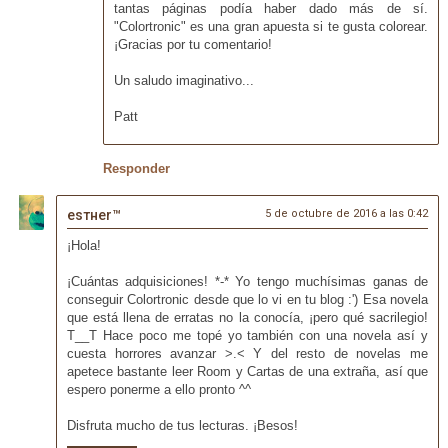
tantas páginas podía haber dado más de sí.
"Colortronic" es una gran apuesta si te gusta colorear.
¡Gracias por tu comentario!
Un saludo imaginativo...
Patt
Responder
eѕтнer™
5 de octubre de 2016 a las 0:42
¡Hola!
¡Cuántas adquisiciones! *-* Yo tengo muchísimas ganas de
conseguir Colortronic desde que lo vi en tu blog :') Esa novela
que está llena de erratas no la conocía, ¡pero qué sacrilegio!
T__T Hace poco me topé yo también con una novela así y
cuesta horrores avanzar >.< Y del resto de novelas me
apetece bastante leer Room y Cartas de una extraña, así que
espero ponerme a ello pronto ^^
Disfruta mucho de tus lecturas. ¡Besos!