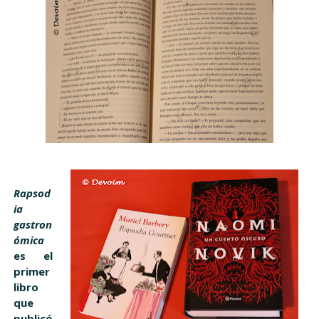
Rapsod
ia
gastron
ómica
es el
primer
libro
que
publicó