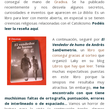
conseguí de mano de
Gradiva
. Se ha publicado
recientemente y nos desvela algunos secretos,
curiosidades e inventos que aparecen en
La Biblia
. Es un
libro para leer con mente abierta, en especial si se tienen
creencias religiosas relacionadas con el Catolicismo.
Podéis
leer la reseña aquí
.
A continuación, seguiré por
El
Vendedor de humo
de Andrés
SanDemetrio
, un
libro que
conseguí gracias al sorteo
que
organizó Laky en su blog
Libros que hay que leer
. Tenía
muchas expectativas puestas
en este libro porque la
sinopsis me resultaba muy
atractiva. Sin embargo,
me he
encontrado con que tiene
muchísimas faltas de ortografía, puntuación, errores
de interlineado o de espaciado...
Vamos un horror de
lectura para la vista (a continuación tenéis algunos