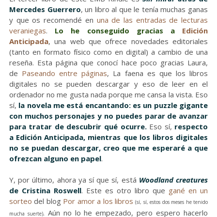
Mercedes Guerrero
, un libro al que le tenía muchas ganas
y que os recomendé en
una de las entradas de lecturas
veraniegas
.
Lo he conseguido gracias a
Edición
Anticipada
, una web que ofrece novedades editoriales
(tanto en formato físico como en digital) a cambio de una
reseña. Esta página que conocí hace poco gracias Laura,
de
Paseando entre páginas
, La faena es que los libros
digitales no se pueden descargar y eso de leer en el
ordenador no me gusta nada porque me cansa la vista. Eso
sí,
la novela me está encantando: es un puzzle gigante
con muchos personajes y no puedes parar de avanzar
para tratar de descubrir qué ocurre.
Eso sí,
respecto
a Edición Anticipada, mientras que los libros digitales
no se puedan descargar, creo que me esperaré a que
ofrezcan alguno en papel
.
Y, por último, ahora ya sí que sí, está
Woodland creatures
de Cristina Roswell
. Este es otro libro que
gané en un
sorteo
del blog
Por amor a los libros
(sí, sí, estos dos meses he tenido
. Aún no lo he empezado, pero espero hacerlo
mucha suerte)