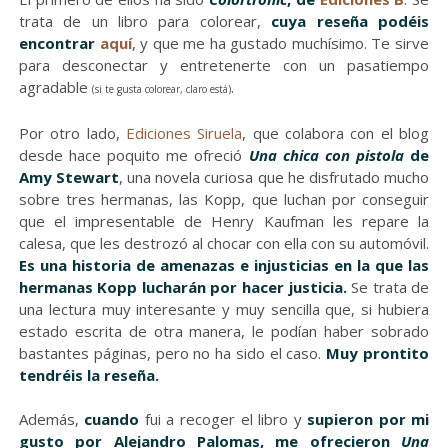
trata de un libro para colorear,
cuya reseña podéis
encontrar
aquí
, y que me ha gustado muchísimo. Te sirve
para desconectar y entretenerte con un pasatiempo
agradable
.
(si te gusta colorear, claro está)
Por otro lado,
Ediciones Siruela
, que colabora con el blog
desde hace poquito me ofreció
Una chica con pistola
de
Amy Stewart
, una novela curiosa que he disfrutado mucho
sobre tres hermanas, las Kopp, que luchan por conseguir
que el impresentable de Henry Kaufman les repare la
calesa, que les destrozó al chocar con ella con su automóvil.
Es una historia de amenazas e injusticias en la que las
hermanas Kopp lucharán por hacer justicia.
Se trata de
una lectura muy interesante y muy sencilla que, si hubiera
estado escrita de otra manera, le podían haber sobrado
bastantes páginas, pero no ha sido el caso.
Muy prontito
tendréis la reseña.
Además,
cuando
fui a recoger el libro y
supieron por mi
gusto por Alejandro Palomas, me ofrecieron
Una