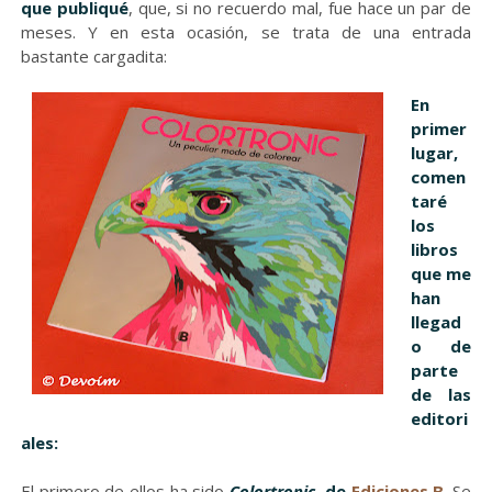
que publiqué
, que, si no recuerdo mal, fue hace un par de
meses. Y en esta ocasión, se trata de una entrada
bastante cargadita:
En
primer
lugar,
comen
taré
los
libros
que me
han
llegad
o de
parte
de las
editori
ales:
El primero de ellos ha sido
Colortronic
, de
Ediciones B
. Se