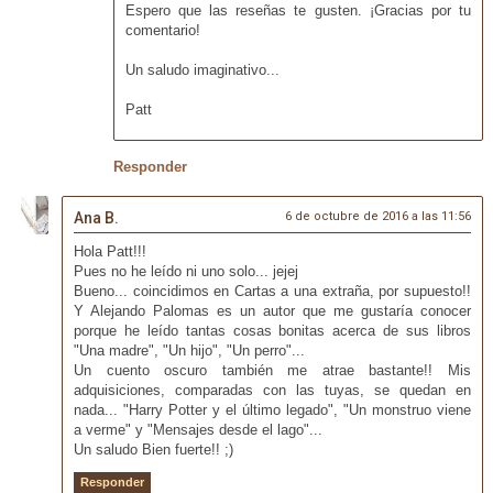
Espero que las reseñas te gusten. ¡Gracias por tu
comentario!
Un saludo imaginativo...
Patt
Responder
Ana B.
6 de octubre de 2016 a las 11:56
Hola Patt!!!
Pues no he leído ni uno solo... jejej
Bueno... coincidimos en Cartas a una extraña, por supuesto!!
Y Alejando Palomas es un autor que me gustaría conocer
porque he leído tantas cosas bonitas acerca de sus libros
"Una madre", "Un hijo", "Un perro"...
Un cuento oscuro también me atrae bastante!! Mis
adquisiciones, comparadas con las tuyas, se quedan en
nada... "Harry Potter y el último legado", "Un monstruo viene
a verme" y "Mensajes desde el lago"...
Un saludo Bien fuerte!! ;)
Responder