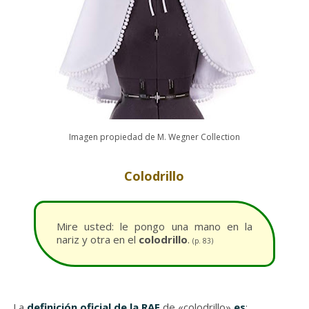
Imagen propiedad de M. Wegner Collection
Colodrillo
Mire usted: le pongo una mano en la
nariz y otra en el
colodrillo
.
(p. 83)
La
definición oficial de la RAE
de
«colodrillo»
es
: