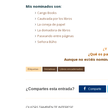
Mis nominados son:
Carigo Books
Cautivada por los libros
La coneja de papel
La domadora de libros
Paseando entre páginas
Señora Búho
¿Y
¿Qué os pa
Aunque no estéis nominad
Etiquetas :
Iniciativas
Libros encadenados
¿Compartes esta entrada?
Comparte
QUIZÁS TAMBIÉN TE INTERESE: