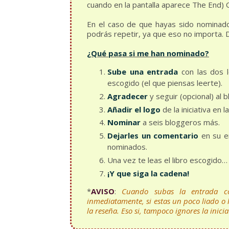
cuando en la pantalla aparece The E
En el caso de que hayas sido nominado
podrás repetir, ya que eso no importa. D
¿Qué pasa si me han nominado?
Sube una entrada
con las dos l
escogido (el que piensas leerte).
Agradecer
y seguir (opcional) al 
Añadir el logo
de la iniciativa en 
Nominar
a seis bloggeros más.
Dejarles un comentario
en su e
nominados.
Una vez te leas el libro escogido
¡Y que siga la cadena!
*
AVISO
:
Cuando subas la entrada co
inmediatamente, si estas un poco liado o
la reseña. Eso si, tampoco ignores la inicia