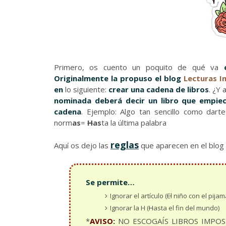
Primero, os cuento un poquito de qué va
Originalmente la propuso el blog
Lecturas I
en
lo siguiente:
crear una cadena de libros
. ¿Y
nominada deberá decir un libro que empiece
cadena
. Ejemplo: Algo tan sencillo como dart
norm
as
=
H
as
ta la última palabra
reglas
Aquí os dejo las
que aparecen en el blog 
Se permite…
Ignorar el artículo (
El
niño con el pijam
Ignorar la H (
H
asta el fin del mundo)
*
AVISO
:
NO ESCOGAÍS LIBROS IMPOSI