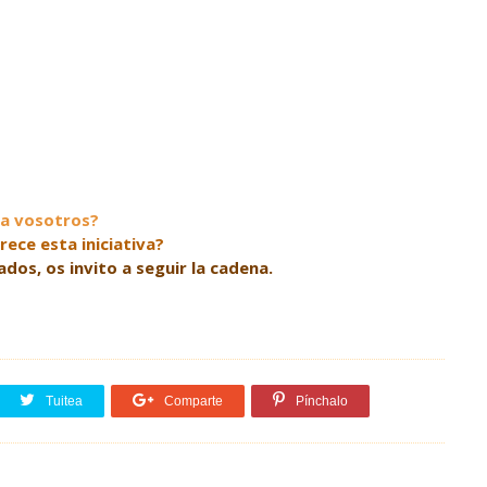
 a vosotros?
rece esta iniciativa?
os, os invito a seguir la cadena.
Tuitea
Comparte
Pínchalo