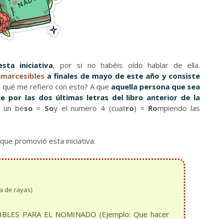
esta iniciativa
, por si no habéis oído hablar de ella.
nmarcesibles
a finales de mayo de este año y consiste
 a qué me refiero con esto? A que
aquella persona que sea
 por las dos últimas letras del libro anterior de la
e un be
so
=
So
y el numero 4 (cuat
ro
) =
Ro
mpiendo las
que promovió esta iniciativa:
a de rayas)
BLES PARA EL NOMINADO (Ejemplo: Que hacer