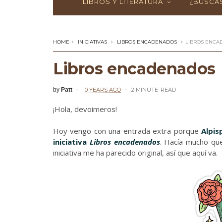
LIBROS Y LITERATURA
¿BUSCAS
HOME
INICIATIVAS
LIBROS ENCADENADOS
LIBROS ENCA
Libros encadenados
by
Patt
10 YEARS AGO
2 MINUTE
READ
¡Hola, devoimeros!
Hoy vengo con una entrada extra porque
Alpi
iniciativa
Libros encadenados
. Hacía mucho que
iniciativa me ha parecido original, así que aquí va.