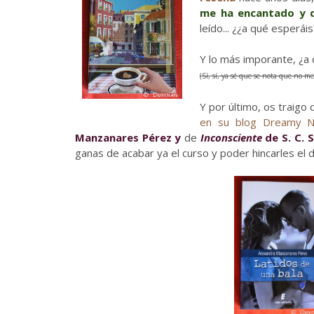
me ha encantado y 
leído... ¿¿a qué esperáis
Y lo más imporante, ¿a 
(Sí, sí, ya sé que se nota que no 
Y por último, os traigo
en su blog Dreamy N
Manzanares Pérez y
de
Inconsciente
de S. C. 
ganas de acabar ya el curso y poder hincarles el d