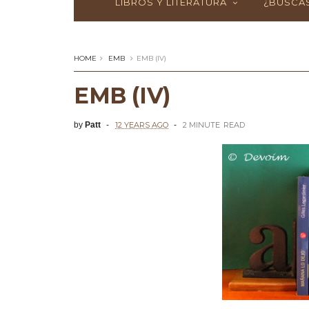
LIBROS Y LITERATURA
¿BUSCAS
HOME
EMB
EMB (IV)
EMB (IV)
by
Patt
12 YEARS AGO
2 MINUTE
READ