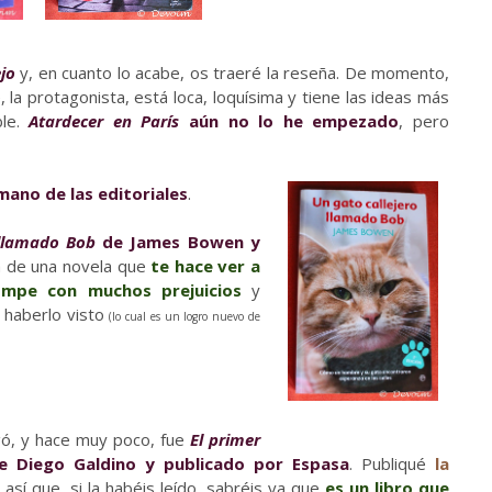
jo
y, en cuanto lo acabe, os traeré la reseña. De momento,
ie, la protagonista, está loca, loquísima y tiene las ideas más
ble.
Atardecer en París
aún no lo he empezado
, pero
mano de las editoriales
.
 llamado Bob
de James Bowen y
ta de una novela que
te hace ver a
mpe con muchos prejuicios
y
 haberlo visto
(lo cual es un logro nuevo de
gó, y hace muy poco, fue
El primer
 Diego Galdino y publicado por Espasa
. Publiqué
la
así que, si la habéis leído, sabréis ya que
es un libro que