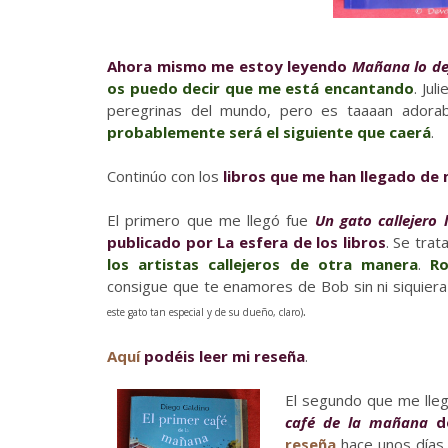
Ahora mismo me estoy leyendo
Mañana lo de
os puedo decir que me está encantando
. Jul
peregrinas del mundo, pero es taaaan adora
probablemente será el siguiente que caerá
.
Continúo con los
libros que me han llegado de 
El primero que me llegó fue
Un gato callejero
publicado por La esfera de los libros
. Se tra
los artistas callejeros de otra manera
.
Ro
consigue que te enamores de Bob sin ni siquiera
.
este gato tan especial y de su dueño, claro)
Aquí
podéis leer mi reseña
.
El segundo que me lle
café de la mañana
de
reseña
hace unos días, 