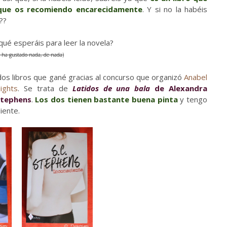
que os recomiendo encarecidamente
. Y si no la habéis
??
qué esperáis para leer la novela?
me ha gustado nada, de nada)
 dos libros que gané gracias al concurso que organizó
Anabel
ights
. Se trata de
Latidos de una bala
de Alexandra
Stephens
.
Los dos tienen bastante buena pinta
y tengo
iente.