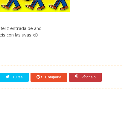
feliz entrada de año.
eis con las uvas xD
Tuitea
Comparte
Pínchalo