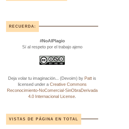
RECUERDA:
#NoAlPlagio
Sí al respeto por el trabajo ajeno
Deja volar tu imaginación... (Devoim)
by
Patt
is
licensed under a
Creative Commons
Reconocimiento-NoComercial-SinObraDerivada
4.0 Internacional License
.
VISTAS DE PÁGINA EN TOTAL