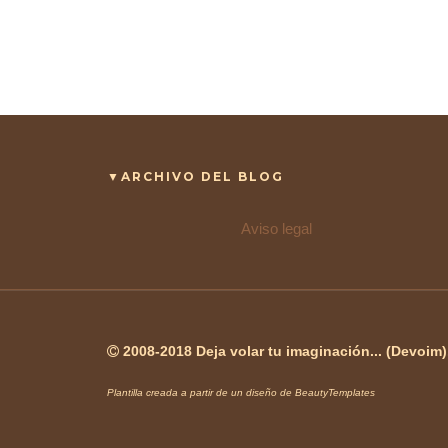
▼ARCHIVO DEL BLOG
Aviso legal
2008-2018 Deja volar tu imaginación... (Devoim
Plantilla creada a partir de un diseño de
BeautyTemplates