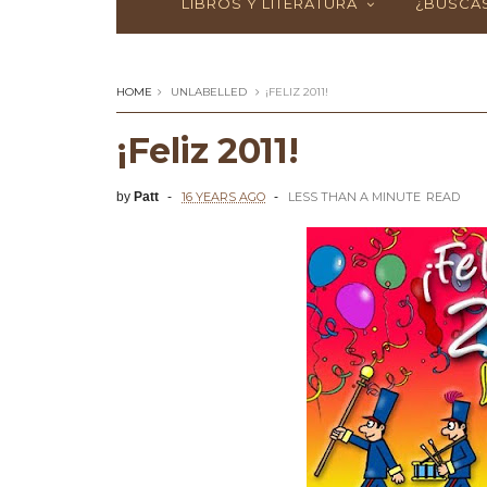
LIBROS Y LITERATURA
¿BUSCAS
HOME
UNLABELLED
¡FELIZ 2011!
¡Feliz 2011!
by
Patt
16 YEARS AGO
LESS THAN A MINUTE
READ