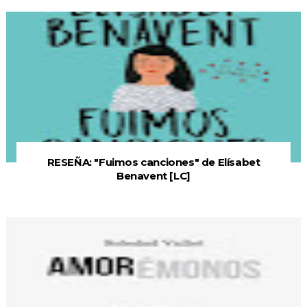
RESEÑA: "Fuimos canciones" de Elísabet
Benavent [LC]