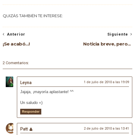
QUIZÁS TAMBIÉN TE INTERESE:
Anterior
Siguiente
¡Se acabó...!
Noticia breve, pero...
2 Comentarios:
Leyna
1 de julio de 2010 a las 19:09
Jajaja, ¡mayoría aplastante! ^^
Un saludo =)
Responder
Patt
2 de julio de 2010 a las 13:41