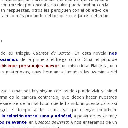
contrarreloj por encontrar a quien pueda acabar con la
can respuestas, otros les persiguen con el objetivo de
tos en lo más profundo del bosque que jamás deberían
)
de su trilogía,
Cuentos de Bereth
. En esta novela
nos
nocíamos
de la primera entrega como Duna, el príncipe
hísimos personajes nuevos
: un misterioso Flautista, una
es misteriosas, unas hermanas llamadas las Asesinas del
 vuelto más sólida y ninguno de los dos puede vivir ya sin el
ama es la carrera contrareloj que deben hacer nuestros
esacerse de la maldición que le ha sido impuesta para así
go, el tiempo se les acaba, ya que el vigesimoprimer
,
la relación entre Duna y Adhárel
, a pesar de estar muy
os relevante
; en
Cuentos de Bereth II
nos enteramos de un