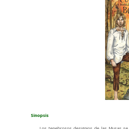
Sinopsis
Los tenebrosos designios de las Musas se 