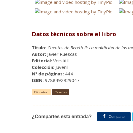
Datos técnicos sobre el libro
Título:
Cuentos de Bereth II: La maldición de las m
Autor:
Javier Ruescas
Editorial:
Versátil
Colección:
Juvenil
Nº de páginas:
444
ISBN:
9788492929047
Etiquetas :
Reseñas
¿Compartes esta entrada?
Comparte