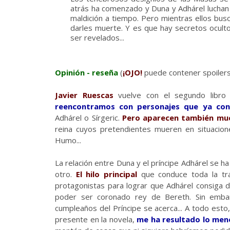
atrás ha comenzado y Duna y Adhárel luchan 
maldición a tiempo. Pero mientras ellos bus
darles muerte. Y es que hay secretos ocul
ser revelados...
Opinión - reseña
(
¡OJO!
puede contener spoilers
Javier Ruescas
vuelve con el segundo libro 
reencontramos con personajes que ya co
Adhárel o Sírgeric.
Pero aparecen también muc
reina cuyos pretendientes mueren en situacion
Humo...
La relación entre Duna y el príncipe Adhárel se ha
otro.
El hilo principal
que conduce toda la tr
protagonistas para lograr que Adhárel consiga d
poder ser coronado rey de Bereth. Sin embar
cumpleaños del Príncipe se acerca... A todo esto
presente en la novela,
me ha resultado lo men