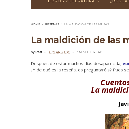
LIBROS Y LITERATURA
¿BUSCAS
HOME
RESEÑAS
LA MALDICIÓN DE LAS MUSAS
La maldición de las 
by
Patt
16 YEARS AGO
3 MINUTE
READ
Después de estar muchos días desaparecida,
vue
¿Y de qué es la reseña, os preguntaréis? Pues se 
Cuentos
La maldic
Jav