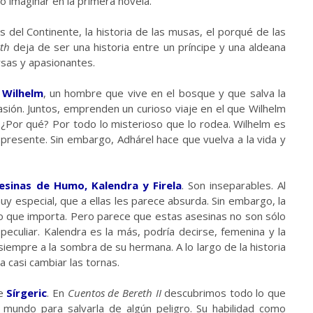
 imaginar en la primera novela.
 del Continente, la historia de las musas, el porqué de las
th
deja de ser una historia entre un príncipe y una aldeana
rsas y apasionantes.
s
Wilhelm
, un hombre que vive en el bosque y que salva la
asión. Juntos, emprenden un curioso viaje en el que Wilhelm
 ¿Por qué? Por todo lo misterioso que lo rodea. Wilhelm es
resente. Sin embargo, Adhárel hace que vuelva a la vida y
esinas de Humo, Kalendra y Firela
. Son inseparables. Al
uy especial, que a ellas les parece absurda. Sin embargo, la
lo que importa. Pero parece que estas asesinas no son sólo
culiar. Kalendra es la más, podría decirse, femenina y la
siempre a la sombra de su hermana. A lo largo de la historia
casi cambiar las tornas.
de
Sírgeric
. En
Cuentos de Bereth II
descubrimos todo lo que
el mundo para salvarla de algún peligro. Su habilidad como