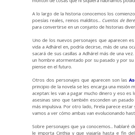
montón de cosas que ni siquiera habríamos podido
A lo largo de la historia conocemos los comienzos
poesías reales, reinos malditos...
Cuentos de Bere
para convertirse en un conjunto de historias dive
Uno de los nuevos personajes que aparecen e
vida a Adhárel en, podría decirse, más de una oc
sacará de sus casillas a Adhárel más de una vez.
un hombre atormentado por su pasado y por su p
piense en el futuro.
Otros dos personajes que aparecen son las
As
principio de la novela se les encarga una misión m
aceptan: les van a pagar mucho dinero y eso es 
asesinas sino que también esconden un pasado pe
más impulsiva. Por otro lado, Firela parece estar 
vamos a ver cómo ambas van evolucionando hasta 
Sobre personajes que ya conocemos... hablaré 
le importa Cinthia y que viajaría hasta e fin d