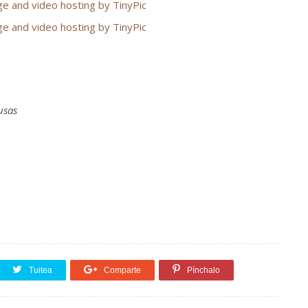
usas
Tuitea
Comparte
Pínchalo