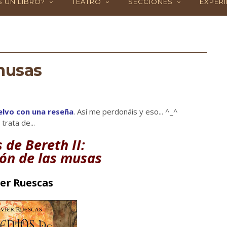
 UN LIBRO?
TEATRO
SECCIONES
EXPERI
musas
lvo con una reseña
. Así me perdonáis y eso... ^_^
trata de...
 de Bereth II:
ión de las musas
ier Ruescas