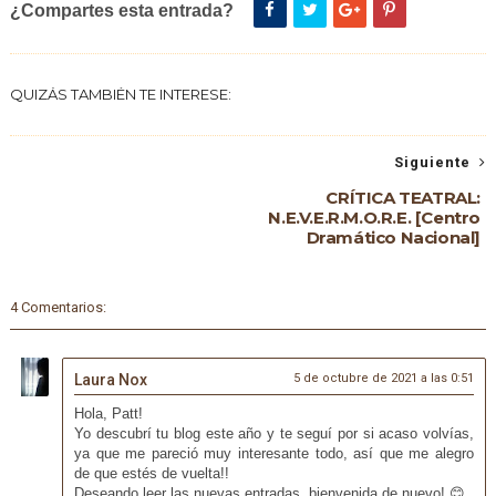
¿Compartes esta entrada?
QUIZÁS TAMBIÉN TE INTERESE:
Siguiente
CRÍTICA TEATRAL:
N.E.V.E.R.M.O.R.E. [Centro
Dramático Nacional]
4 Comentarios:
Laura Nox
5 de octubre de 2021 a las 0:51
Hola, Patt!
Yo descubrí tu blog este año y te seguí por si acaso volvías,
ya que me pareció muy interesante todo, así que me alegro
de que estés de vuelta!!
Deseando leer las nuevas entradas, bienvenida de nuevo! 😊