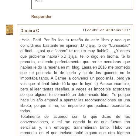
Patt
Responder
Omaira G
11 de abril de 2018 a las 19:17
¡Hola, Patt! Por fin leo tu reseña de este libro y veo que
coincidimos bastante en opinión :D Jjajaj, lo de "Curiosidad"
al final... ¿así que "ahora" te resulto muy fiable?... ¿Y antes
qué problema había? xD Jjaja, te lo digo en broma, te lo
prometo, entiendo perfectamente que no te acordaras que
habías leído la reseña en mi blog. Laura en 2016 me prometió
que se pensaría lo de leerlo y lo de los guiones no le
importaba tanto. A Carme la convencí un poco más, pero ya
ves que al final fuiste tú la que lo leyó :-) Parece increíble,
pero al leer tantas reseñas, a veces es imposible acordarse
de que alguien te comentó un determinado libro. Yo porque
hace un año empecé a apuntar las recomendaciones en una
libreta, porque si no, es imposible que pudiera recordarlas
todas.
Totalmente de acuerdo con lo que dices de las
conversaciones, a mí me agradó lo de que fueran tan
sencillas y, sin embargo, transmitieran tanto. Hubo un
momento en el que incluso solté alguna que otra lágrima