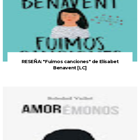
RESEÑA: "Fuimos canciones" de Elísabet
Benavent [LC]