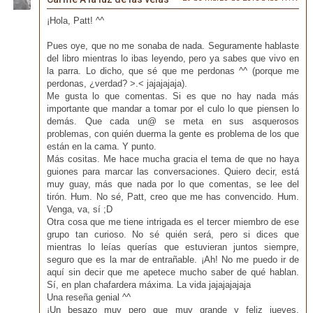
¡Hola, Patt! ^^
Pues oye, que no me sonaba de nada. Seguramente hablaste
del libro mientras lo ibas leyendo, pero ya sabes que vivo en
la parra. Lo dicho, que sé que me perdonas ^^ (porque me
perdonas, ¿verdad? >.< jajajajaja).
Me gusta lo que comentas. Si es que no hay nada más
importante que mandar a tomar por el culo lo que piensen lo
demás. Que cada un@ se meta en sus asquerosos
problemas, con quién duerma la gente es problema de los que
están en la cama. Y punto.
Más cositas. Me hace mucha gracia el tema de que no haya
guiones para marcar las conversaciones. Quiero decir, está
muy guay, más que nada por lo que comentas, se lee del
tirón. Hum. No sé, Patt, creo que me has convencido. Hum.
Venga, va, sí ;D
Otra cosa que me tiene intrigada es el tercer miembro de ese
grupo tan curioso. No sé quién será, pero si dices que
mientras lo leías querías que estuvieran juntos siempre,
seguro que es la mar de entrañable. ¡Ah! No me puedo ir de
aquí sin decir que me apetece mucho saber de qué hablan.
Sí, en plan chafardera máxima. La vida jajajajajaja
Una reseña genial ^^
¡Un besazo muy pero que muy grande y feliz jueves,