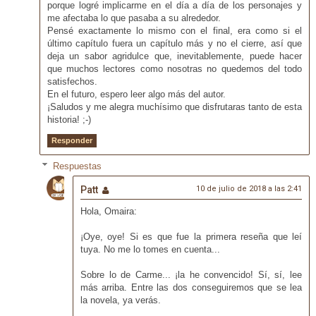
porque logré implicarme en el día a día de los personajes y
me afectaba lo que pasaba a su alrededor.
Pensé exactamente lo mismo con el final, era como si el
último capítulo fuera un capítulo más y no el cierre, así que
deja un sabor agridulce que, inevitablemente, puede hacer
que muchos lectores como nosotras no quedemos del todo
satisfechos.
En el futuro, espero leer algo más del autor.
¡Saludos y me alegra muchísimo que disfrutaras tanto de esta
historia! ;-)
Responder
Respuestas
Patt
10 de julio de 2018 a las 2:41
Hola, Omaira:
¡Oye, oye! Si es que fue la primera reseña que leí
tuya. No me lo tomes en cuenta...
Sobre lo de Carme... ¡la he convencido! Sí, sí, lee
más arriba. Entre las dos conseguiremos que se lea
la novela, ya verás.