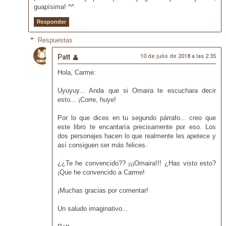
guapísima! ^^
Responder
Respuestas
Patt
10 de julio de 2018 a las 2:35
Hola, Carme:
Uyuyuy... Anda que si Omaira te escuchara decir
esto... ¡Corre, huye!
Por lo que dices en tu segundo párrafo... creo que
este libro te encantaría precisamente por eso. Los
dos personajes hacen lo que realmente les apetece y
así consiguen ser más felices.
¿¿Te he convencido?? ¡¡¡Omaira!!! ¿Has visto esto?
¡Que he convencido a Carme!
¡Muchas gracias por comentar!
Un saludo imaginativo...