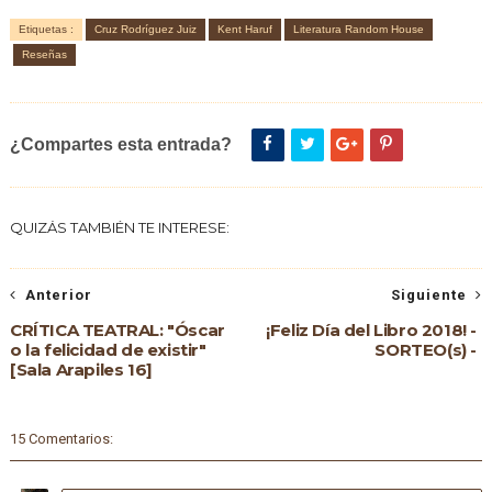
Etiquetas :
Cruz Rodríguez Juiz
Kent Haruf
Literatura Random House
Reseñas
¿Compartes esta entrada?
QUIZÁS TAMBIÉN TE INTERESE:
Anterior
Siguiente
CRÍTICA TEATRAL: "Óscar
¡Feliz Día del Libro 2018! -
o la felicidad de existir"
SORTEO(s) -
[Sala Arapiles 16]
15 Comentarios: