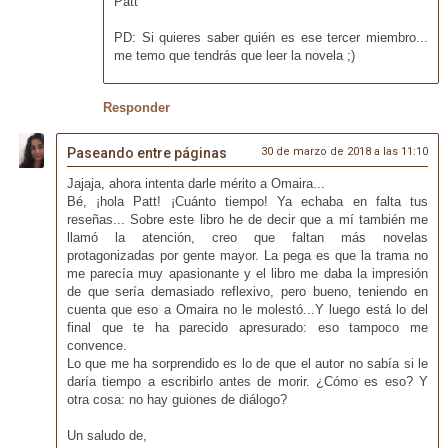
Patt
PD: Si quieres saber quién es ese tercer miembro...
me temo que tendrás que leer la novela ;)
Responder
Paseando entre páginas
30 de marzo de 2018 a las 11:10
Jajaja, ahora intenta darle mérito a Omaira...
Bé, ¡hola Patt! ¡Cuánto tiempo! Ya echaba en falta tus
reseñas... Sobre este libro he de decir que a mí también me
llamó la atención, creo que faltan más novelas
protagonizadas por gente mayor. La pega es que la trama no
me parecía muy apasionante y el libro me daba la impresión
de que sería demasiado reflexivo, pero bueno, teniendo en
cuenta que eso a Omaira no le molestó...Y luego está lo del
final que te ha parecido apresurado: eso tampoco me
convence.
Lo que me ha sorprendido es lo de que el autor no sabía si le
daría tiempo a escribirlo antes de morir. ¿Cómo es eso? Y
otra cosa: no hay guiones de diálogo?
Un saludo de,