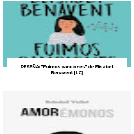
RESEÑA: "Fuimos canciones" de Elísabet
Benavent [LC]