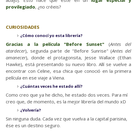
abajo). Esto hace que esté en un
lugar especial y
provilegiado
, ¿no créeis?
CURIOSIDADES
¿Cómo conocí yo esta librería?
Gracias a la película "Before Sunset"
(
Antes del
atardecer
), segunda parte de "Before Sunrise" (
Antes del
amanecer
), donde el protagonsita, Jesse Wallace (Ethan
Hawke), está presentando su nuevo libro. Allí se vuelve a
encontrar con Celine, esa chica que conoció en la primera
película en ese viaje a Viena.
¿Cuántas veces he estado allí?
Como creo que ya he dicho, he estado dos veces. Para mí
creo que, de momento, es la mejor librería del mundo xD
¿Volvería?
Sin ninguna duda. Cada vez que vuelva a la capital parisina,
ése es un destino seguro.