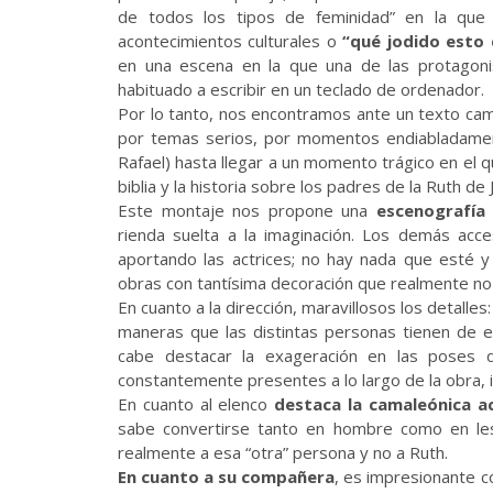
de todos los tipos de feminidad” en la que
acontecimientos culturales o
“qué jodido esto 
en una escena en la que una de las protagon
habituado a escribir en un teclado de ordenador.
Por lo tanto, nos encontramos ante un texto cam
por temas serios, por momentos endiabladamen
Rafael) hasta llegar a un momento trágico en el qu
biblia y la historia sobre los padres de la Ruth de 
Este montaje nos propone una
escenografía 
rienda suelta a la imaginación. Los demás acce
aportando las actrices; no hay nada que esté y 
obras con tantísima decoración que realmente no 
En cuanto a la dirección, maravillosos los detalle
maneras que las distintas personas tienen de e
cabe destacar la exageración en las poses 
constantemente presentes a lo largo de la obra,
En cuanto al elenco
destaca la
camaleónica ac
sabe convertirse tanto en hombre como en les
realmente a esa “otra” persona y no a Ruth.
En cuanto a su compañera
, es impresionante c