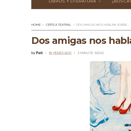
LIBROS Y LITERATURA
¿BUSCAS
HOME
CRÍTICA TEATRAL
DOS AMIGAS NOS HABLAN SOBRE...
Dos amigas nos habla
by
Patt
16 YEARS AGO
3 MINUTE
READ