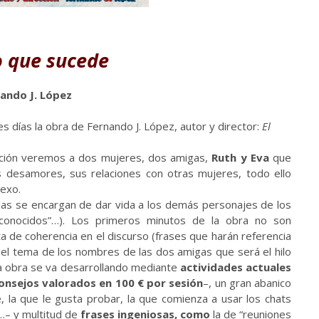
o que sucede
ando J. López
s días la obra de Fernando J. López, autor y director:
El
ntación veremos a dos mujeres, dos amigas,
Ruth y Eva
que
s desamores, sus relaciones con otras mujeres, todo ello
sexo.
las se encargan de dar vida a los demás personajes de los
“conocidos”…). Los primeros minutos de la obra no son
ta de coherencia en el discurso (frases que harán referencia
 el tema de los nombres de las dos amigas que será el hilo
la obra se va desarrollando mediante
actividades actuales
onsejos valorados en 100 € por sesión
–, un gran abanico
 la que le gusta probar, la que comienza a usar los chats
s…– y multitud de
frases ingeniosas, como
la de “reuniones