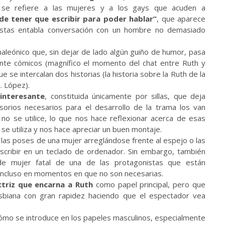
 se refiere a las mujeres y a los gays que acuden a
de tener que escribir para poder hablar”
, que aparece
istas entabla conversación con un hombre no demasiado
aleónico que, sin dejar de lado algún guiño de humor, pasa
te cómicos (magnífico el momento del chat entre Ruth y
e se intercalan dos historias (la historia sobre la Ruth de la
J. López).
interesante
, constituida únicamente por sillas, que deja
sorios necesarios para el desarrollo de la trama los van
no se utilice, lo que nos hace reflexionar acerca de esas
se utiliza y nos hace apreciar un buen montaje.
s: las poses de una mujer arreglándose frente al espejo o las
scribir en un teclado de ordenador. Sin embargo, también
de mujer fatal de una de las protagonistas que están
 incluso en momentos en que no son necesarias.
triz que encarna a Ruth
como papel principal, pero que
biana con gran rapidez haciendo que el espectador vea
ómo se introduce en los papeles masculinos, especialmente