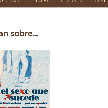
 UN LIBRO?
TEATRO
SECCIONES
EXPERI
n sobre...